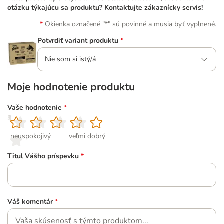
otázku týkajúcu sa produktu? Kontaktujte zákaznícky servis!
Okienka označené "*" sú povinné a musia byť vyplnené.
Potvrdiť variant produktu
*
Nie som si istý/á
Moje hodnotenie produktu
Vaše hodnotenie
*
1
2
3
4
5
neuspokojivý
veľmi dobrý
Titul Vášho príspevku
*
Váš komentár
*