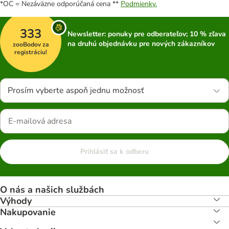
*OC = Nezáväzne odporúčaná cena **
Podmienky.
333
Newsletter: ponuky pre odberateľov; 10 % zľava
na druhú objednávku pre nových zákazníkov
zooBodov za
registráciu!
Prosím vyberte aspoň jednu možnosť
Prihlásiť sa k odberu
O nás a našich službách
Výhody
Nakupovanie