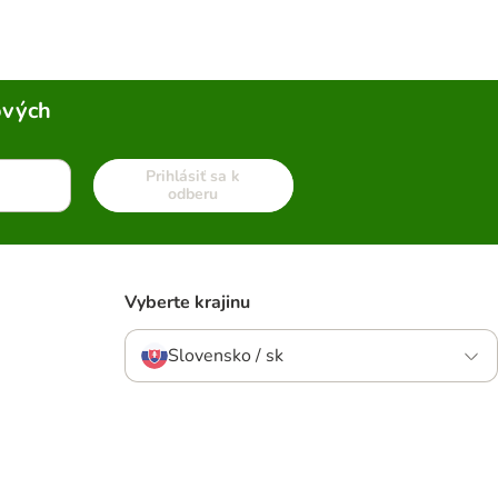
ových
Prihlásiť sa k
odberu
Vyberte krajinu
Slovensko / sk