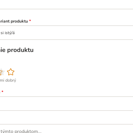
ariant produktu
*
si istý/á
ie produktu
ľmi dobrý
u
*