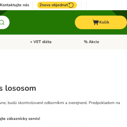
Kontaktujte nás
Znova objednať
Košík
+ VET diéta
% Akcie
Kone
Otvoriť menu: TOP značky
Otvoriť menu: + VET diéta
e s lososom
tívne, budú skontrolované odborníkmi a zverejnené. Predpokladom na
te zákaznícky servis!