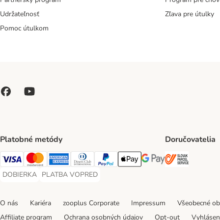
Udržateľnosť
Zľava pre útulky
Pomoc útulkom
Platobné metódy
Doručovatelia
SLOVAK P
Visa Payment Method
Mastercard Payment Method
American Express Payment Method
Diners Club Payment Method
PayPal Payment Method
Apple Pay Payment Method
Google Pay Payment Me
DOBIERKA
PLATBA VOPRED
DOBIERKA Payment Method
PLATBA VOPRED Payment Method
O nás
Kariéra
zooplus Corporate
Impressum
Všeobecné o
Affiliate program
Ochrana osobných údajov
Opt-out
Vyhláseni