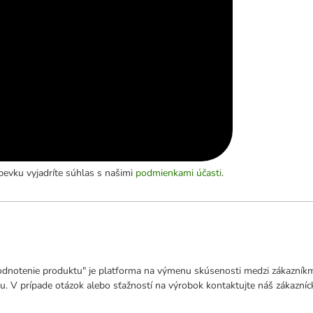
evku vyjadríte súhlas s našimi
podmienkami účasti
.
odnotenie produktu" je platforma na výmenu skúsenosti medzi zákazníkmi
u. V prípade otázok alebo sťažností na výrobok kontaktujte náš zákazní