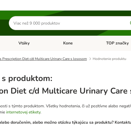
Hľadať
produkty
Vtáky
Kone
TOP značky
Otvoriť menu: Malé zvieratá
Otvoriť menu: Vtáky
Otvoriť menu: 
's Prescription Diet c/d Multicare Urinary Care s lososom
Hodnotenie produktu
 s produktom:
tion Diet c/d Multicare Urinary Car
osti s týmto produktom. Všetky hodnotenia, či už pozitívne alebo nega
anie
internetovej etikety
.
lebo doručením, alebo možno otázku týkajúcu sa produktu? Kontaktuj