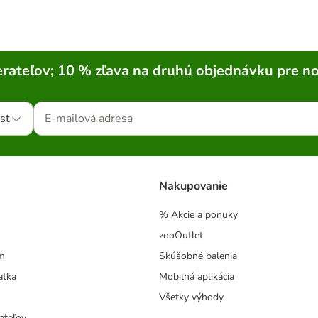
rateľov; 10 % zľava na druhú objednávku pre n
sť
Nakupovanie
% Akcie a ponuky
zooOutlet
m
Skúšobné balenia
atka
Mobilná aplikácia
Všetky výhody
ateľov