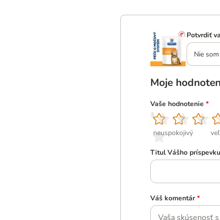
Potvrdiť v
Nie som 
Moje hodnoten
Vaše hodnotenie
*
1
2
3
4
5
neuspokojivý
ve
Titul Vášho príspevk
Váš komentár
*