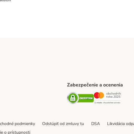
Zabezpečenie a ocenenia
ARCEL SERVICE Shipping Method
Security
Securit
thod
bchodné podmienky
Odstúpiť od zmluvy tu
DSA
Likvidácia od
e o prístupnosti