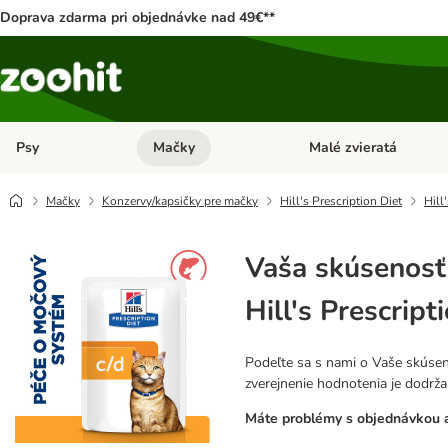
Doprava zdarma pri objednávke nad 49€**
Psy
Mačky
Malé zvieratá
Otvoriť menu: Psy
Otvoriť menu: Mačky
Mačky
Konzervy/kapsičky pre mačky
Hill's Prescription Diet
Hill
Vaša skúsenosť
Hill's Prescrip
Podeľte sa s nami o Vaše skúsen
zverejnenie hodnotenia je dodrž
Máte problémy s objednávkou a