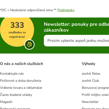
*OC = Nezáväzne odporúčaná cena **
Podmienky.
333
Newsletter: ponuky pre odbe
zákazníkov
zooBodov za
registráciu!
Prosím vyberte aspoň jednu možno
O nás a našich službách
Výhody
Kontaktujte nás
zoohit Relax
Poštovné a doba doručenia
zoohit Club
Vrátenie tovaru a reklamácie
Bonusový progra
Často kladené otázky
Profil môjho zvier
Magazín
Newsletter
Partnerský program
Program pre chov