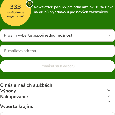
333
Newsletter: ponuky pre odberateľov; 10 % zľava
na druhú objednávku pre nových zákazníkov
zooBodov za
registráciu!
Prosím vyberte aspoň jednu možnosť
Prihlásiť sa k odberu
O nás a našich službách
Výhody
Nakupovanie
Vyberte krajinu