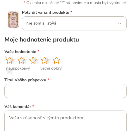
Okienka označené "*" sú povinné a musia byť vyplnené.
Potvrdiť variant produktu
*
Nie som si istý/á
Moje hodnotenie produktu
Vaše hodnotenie
*
1
2
3
4
5
neuspokojivý
veľmi dobrý
Titul Vášho príspevku
*
Váš komentár
*