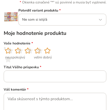
Okienka označené "*" sú povinné a musia byť vyplnené.
Potvrdiť variant produktu
*
Nie som si istý/á
Moje hodnotenie produktu
Vaše hodnotenie
*
1
2
3
4
5
neuspokojivý
veľmi dobrý
Titul Vášho príspevku
*
Váš komentár
*