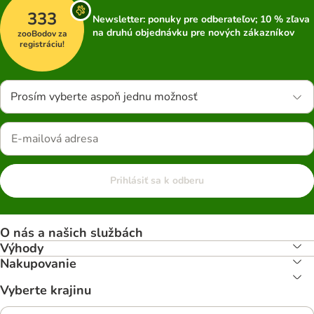
333
Newsletter: ponuky pre odberateľov; 10 % zľava
na druhú objednávku pre nových zákazníkov
zooBodov za
registráciu!
Prosím vyberte aspoň jednu možnosť
Prihlásiť sa k odberu
O nás a našich službách
Výhody
Nakupovanie
Vyberte krajinu