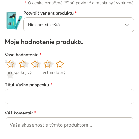
Okienka označené "*" sú povinné a musia byť vyplnené.
Potvrdiť variant produktu
*
Nie som si istý/á
Moje hodnotenie produktu
Vaše hodnotenie
*
1
2
3
4
5
neuspokojivý
veľmi dobrý
Titul Vášho príspevku
*
Váš komentár
*