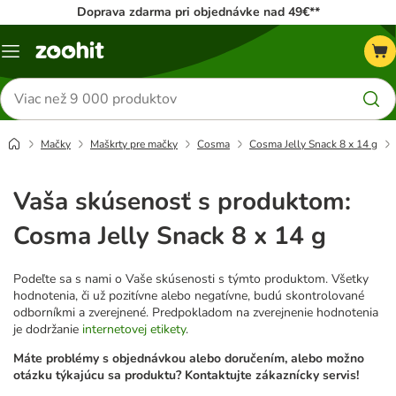
Doprava zdarma pri objednávke nad 49€**
Kategórie
Hľadať
produkty
Mačky
Maškrty pre mačky
Cosma
Cosma Jelly Snack 8 x 14 g
Vaša skúsenosť s produktom:
Cosma Jelly Snack 8 x 14 g
Podeľte sa s nami o Vaše skúsenosti s týmto produktom. Všetky
hodnotenia, či už pozitívne alebo negatívne, budú skontrolované
odborníkmi a zverejnené. Predpokladom na zverejnenie hodnotenia
je dodržanie
internetovej etikety
.
Máte problémy s objednávkou alebo doručením, alebo možno
otázku týkajúcu sa produktu? Kontaktujte zákaznícky servis!