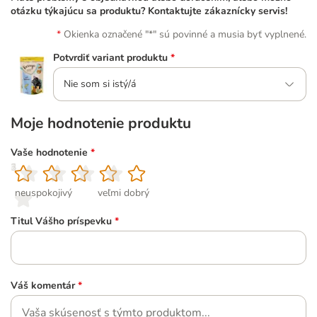
otázku týkajúcu sa produktu? Kontaktujte zákaznícky servis!
Okienka označené "*" sú povinné a musia byť vyplnené.
Potvrdiť variant produktu
*
Nie som si istý/á
Moje hodnotenie produktu
Vaše hodnotenie
*
1
2
3
4
5
neuspokojivý
veľmi dobrý
Titul Vášho príspevku
*
Váš komentár
*