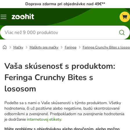
Doprava zdarma pri objednávke nad 49€**
Kategórie
Hľadať
produkty
Mačky
Maškrty pre mačky
Feringa
Feringa Crunchy Bites s loso
Vaša skúsenosť s produktom:
Feringa Crunchy Bites s
lososom
Podeľte sa s nami o Vaše skúsenosti s týmto produktom. Všetky
hodnotenia, či už pozitívne alebo negatívne, budú skontrolované
odborníkmi a zverejnené. Predpokladom na zverejnenie hodnotenia
je dodržanie
internetovej etikety
.
Máte problémy s objednávkou alebo doručením, alebo možno