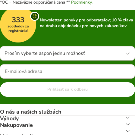
*OC = Nezáväzne odporúčaná cena **
Podmienky.
333
Newsletter: ponuky pre odberateľov; 10 % zľava
na druhú objednávku pre nových zákazníkov
zooBodov za
registráciu!
Prosím vyberte aspoň jednu možnosť
Prihlásiť sa k odberu
O nás a našich službách
Výhody
Nakupovanie