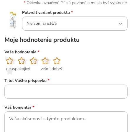
Okienka označené "*" sú povinné a musia byť vyplnené.
Potvrdiť variant produktu
*
Nie som si istý/á
Moje hodnotenie produktu
Vaše hodnotenie
*
1
2
3
4
5
neuspokojivý
veľmi dobrý
Titul Vášho príspevku
*
Váš komentár
*