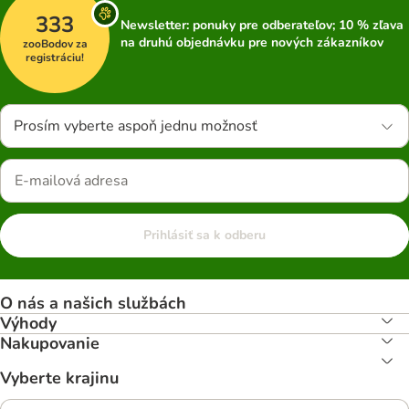
333
Newsletter: ponuky pre odberateľov; 10 % zľava
na druhú objednávku pre nových zákazníkov
zooBodov za
registráciu!
Prosím vyberte aspoň jednu možnosť
Prihlásiť sa k odberu
O nás a našich službách
Výhody
Nakupovanie
Vyberte krajinu