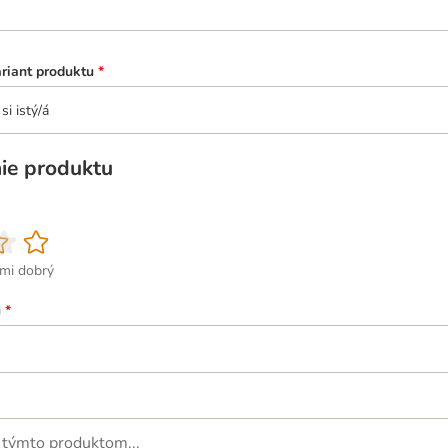
ariant produktu
*
si istý/á
ie produktu
ľmi dobrý
u
*