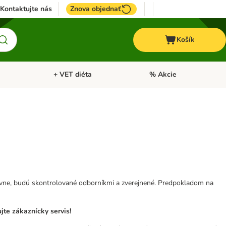
Kontaktujte nás
Znova objednať
Košík
+ VET diéta
% Akcie
Kone
Otvoriť menu: TOP značky
Otvoriť menu: + VET diéta
tívne, budú skontrolované odborníkmi a zverejnené. Predpokladom na
te zákaznícky servis!