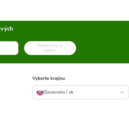
ových
Prihlásiť sa k
odberu
Vyberte krajinu
Slovensko / sk