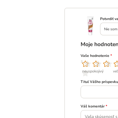
Potvrdiť v
Nie som 
Moje hodnoten
Vaše hodnotenie
*
1
2
3
4
5
neuspokojivý
ve
Titul Vášho príspevk
Váš komentár
*