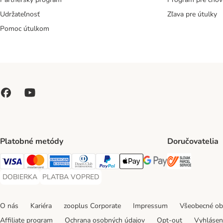
Udržateľnosť
Zľava pre útulky
Pomoc útulkom
Platobné metódy
Doručovatelia
SLOVAK P
Visa Payment Method
Mastercard Payment Method
American Express Payment Method
Diners Club Payment Method
PayPal Payment Method
Apple Pay Payment Method
Google Pay Payment Me
DOBIERKA
PLATBA VOPRED
DOBIERKA Payment Method
PLATBA VOPRED Payment Method
O nás
Kariéra
zooplus Corporate
Impressum
Všeobecné o
Affiliate program
Ochrana osobných údajov
Opt-out
Vyhláseni