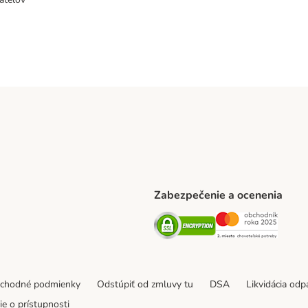
Zabezpečenie a ocenenia
ARCEL SERVICE Shipping Method
Security
Securit
thod
bchodné podmienky
Odstúpiť od zmluvy tu
DSA
Likvidácia od
e o prístupnosti