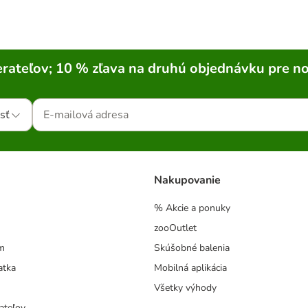
rateľov; 10 % zľava na druhú objednávku pre n
sť
Nakupovanie
% Akcie a ponuky
zooOutlet
m
Skúšobné balenia
atka
Mobilná aplikácia
Všetky výhody
ateľov