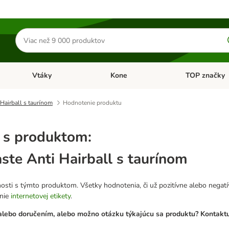
Hľadať
produkty
Vtáky
Kone
TOP značky
Otvoriť menu: Malé zvieratá
Otvoriť menu: Vtáky
Otvoriť menu: 
 Hairball s taurínom
Hodnotenie produktu
 s produktom:
aste Anti Hairball s taurínom
osti s týmto produktom. Všetky hodnotenia, či už pozitívne alebo nega
anie
internetovej etikety
.
lebo doručením, alebo možno otázku týkajúcu sa produktu? Kontaktuj