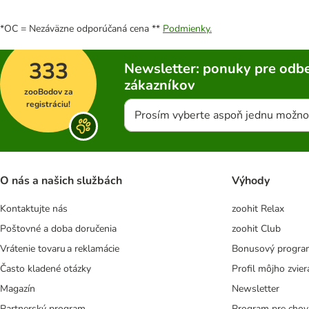
*OC = Nezáväzne odporúčaná cena **
Podmienky.
333
Newsletter: ponuky pre odbe
zákazníkov
zooBodov za
registráciu!
Prosím vyberte aspoň jednu možno
O nás a našich službách
Výhody
Kontaktujte nás
zoohit Relax
Poštovné a doba doručenia
zoohit Club
Vrátenie tovaru a reklamácie
Bonusový progra
Často kladené otázky
Profil môjho zvier
Magazín
Newsletter
Partnerský program
Program pre chov