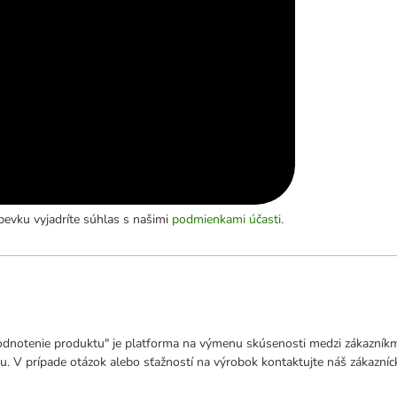
evku vyjadríte súhlas s našimi
podmienkami účasti
.
odnotenie produktu" je platforma na výmenu skúsenosti medzi zákazníkmi
u. V prípade otázok alebo sťažností na výrobok kontaktujte náš zákazní