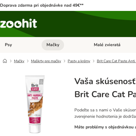
Doprava zdarma pri objednávke nad 49€**
Psy
Mačky
Malé zvieratá
Otvoriť menu: Psy
Otvoriť menu: Mačky
Mačky
Maškrty pre mačky
Pasty a krémy
Brit Care Cat Paste Anti
Vaša skúsenosť
Brit Care Cat P
Podeľte sa s nami o Vaše skúsen
zverejnenie hodnotenia je dodrž
Máte problémy s objednávkou a