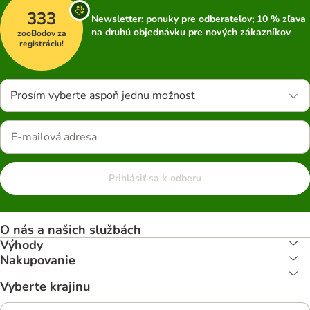
333
Newsletter: ponuky pre odberateľov; 10 % zľava
na druhú objednávku pre nových zákazníkov
zooBodov za
registráciu!
Prosím vyberte aspoň jednu možnosť
Prihlásiť sa k odberu
O nás a našich službách
Výhody
Nakupovanie
Vyberte krajinu