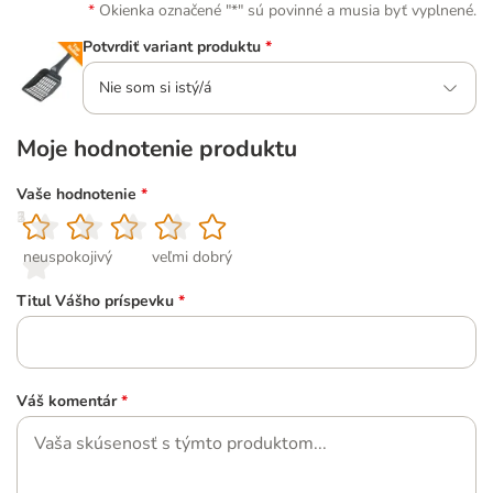
Okienka označené "*" sú povinné a musia byť vyplnené.
Potvrdiť variant produktu
*
Nie som si istý/á
Moje hodnotenie produktu
Vaše hodnotenie
*
1
2
3
4
5
neuspokojivý
veľmi dobrý
Titul Vášho príspevku
*
Váš komentár
*