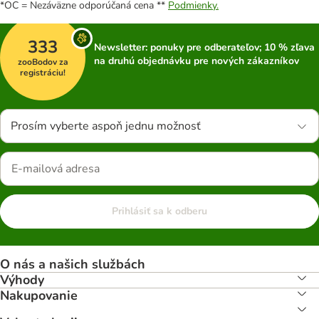
*OC = Nezáväzne odporúčaná cena **
Podmienky.
333
Newsletter: ponuky pre odberateľov; 10 % zľava
na druhú objednávku pre nových zákazníkov
zooBodov za
registráciu!
Prosím vyberte aspoň jednu možnosť
Prihlásiť sa k odberu
O nás a našich službách
Výhody
Nakupovanie