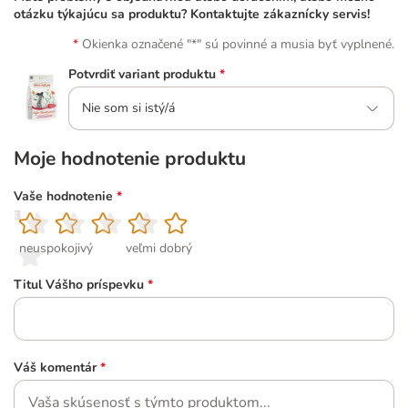
otázku týkajúcu sa produktu? Kontaktujte zákaznícky servis!
Okienka označené "*" sú povinné a musia byť vyplnené.
Potvrdiť variant produktu
*
Nie som si istý/á
Moje hodnotenie produktu
Vaše hodnotenie
*
1
2
3
4
5
neuspokojivý
veľmi dobrý
Titul Vášho príspevku
*
Váš komentár
*