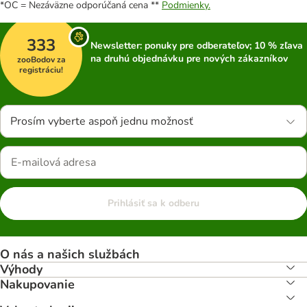
*OC = Nezáväzne odporúčaná cena **
Podmienky.
333
Newsletter: ponuky pre odberateľov; 10 % zľava
na druhú objednávku pre nových zákazníkov
zooBodov za
registráciu!
Prosím vyberte aspoň jednu možnosť
Prihlásiť sa k odberu
O nás a našich službách
Výhody
Nakupovanie