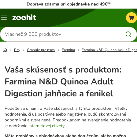
Doprava zdarma pri objednávke nad 49€**
Kategórie
Hľadať
produkty
Psy
Granule pre psov
Farmina
Farmina N&D Quinoa Adult Digesti
Vaša skúsenosť s produktom:
Farmina N&D Quinoa Adult
Digestion jahňacie a fenikel
Podeľte sa s nami o Vaše skúsenosti s týmto produktom. Všetky
hodnotenia, či už pozitívne alebo negatívne, budú skontrolované
odborníkmi a zverejnené. Predpokladom na zverejnenie hodnotenia
je dodržanie
internetovej etikety
.
Máte problémy s objednávkou alebo doručením, alebo možno