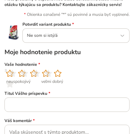
otázku týkajúcu sa produktu? Kontaktujte zákaznícky servis!
Okienka označené "*" sú povinné a musia byť vyplnené.
Potvrdiť variant produktu
*
Nie som si istý/á
Moje hodnotenie produktu
Vaše hodnotenie
*
1
2
3
4
5
neuspokojivý
veľmi dobrý
Titul Vášho príspevku
*
Váš komentár
*