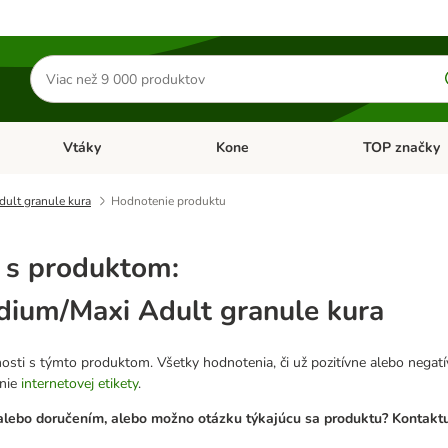
Hľadať
produkty
Vtáky
Kone
TOP značky
Otvoriť menu: Malé zvieratá
Otvoriť menu: Vtáky
Otvoriť menu: 
ult granule kura
Hodnotenie produktu
 s produktom:
ium/Maxi Adult granule kura
osti s týmto produktom. Všetky hodnotenia, či už pozitívne alebo nega
anie
internetovej etikety
.
lebo doručením, alebo možno otázku týkajúcu sa produktu? Kontaktuj