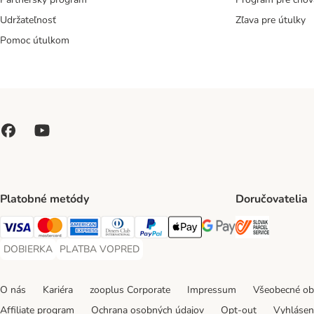
Udržateľnosť
Zľava pre útulky
Pomoc útulkom
Platobné metódy
Doručovatelia
SLOVAK P
Visa Payment Method
Mastercard Payment Method
American Express Payment Method
Diners Club Payment Method
PayPal Payment Method
Apple Pay Payment Method
Google Pay Payment Me
DOBIERKA
PLATBA VOPRED
DOBIERKA Payment Method
PLATBA VOPRED Payment Method
O nás
Kariéra
zooplus Corporate
Impressum
Všeobecné o
Affiliate program
Ochrana osobných údajov
Opt-out
Vyhláseni