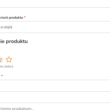
ariant produktu
*
si istý/á
ie produktu
ľmi dobrý
u
*