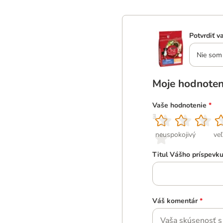
Potvrdiť v
Nie som 
Moje hodnoten
Vaše hodnotenie
*
1
2
3
4
5
neuspokojivý
ve
Titul Vášho príspevk
Váš komentár
*