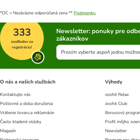
*OC = Nezáväzne odporúčaná cena **
Podmienky.
333
Newsletter: ponuky pre odbe
zákazníkov
zooBodov za
registráciu!
Prosím vyberte aspoň jednu možno
O nás a našich službách
Výhody
Kontaktujte nás
zoohit Relax
Poštovné a doba doručenia
zoohit Club
Vrátenie tovaru a reklamácie
Bonusový progra
Často kladené otázky
Profil môjho zvier
Magazín
Newsletter
Partnerský program
Program pre chov