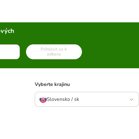
ových
Prihlásiť sa k
odberu
Vyberte krajinu
Slovensko / sk