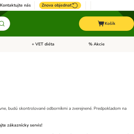
Kontaktujte nás
Znova objednať
Košík
+ VET diéta
% Akcie
Kone
Otvoriť menu: TOP značky
Otvoriť menu: + VET diéta
tívne, budú skontrolované odborníkmi a zverejnené. Predpokladom na
te zákaznícky servis!