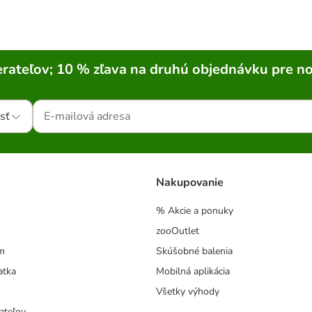
rateľov; 10 % zľava na druhú objednávku pre n
sť
Nakupovanie
% Akcie a ponuky
zooOutlet
m
Skúšobné balenia
atka
Mobilná aplikácia
Všetky výhody
ateľov