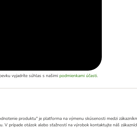
evku vyjadríte súhlas s našimi
podmienkami účasti
.
odnotenie produktu" je platforma na výmenu skúsenosti medzi zákazníkmi
u. V prípade otázok alebo sťažností na výrobok kontaktujte náš zákazní