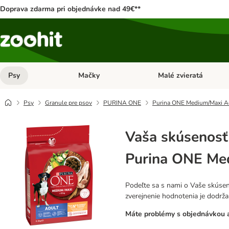
Doprava zdarma pri objednávke nad 49€**
Psy
Mačky
Malé zvieratá
Otvoriť menu: Psy
Otvoriť menu: Mačky
Psy
Granule pre psov
PURINA ONE
Purina ONE Medium/Maxi Ad
Vaša skúsenosť
Purina ONE Med
Podeľte sa s nami o Vaše skúsen
zverejnenie hodnotenia je dodrž
Máte problémy s objednávkou a