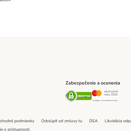
Zabezpečenie a ocenenia
ARCEL SERVICE Shipping Method
Security
Securit
thod
bchodné podmienky
Odstúpiť od zmluvy tu
DSA
Likvidácia od
e o prístupnosti