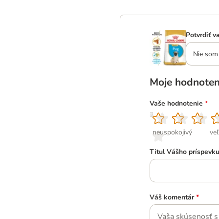
Potvrdiť v
Nie som 
Moje hodnoten
Vaše hodnotenie
*
1
2
3
4
5
neuspokojivý
ve
Titul Vášho príspevk
Váš komentár
*