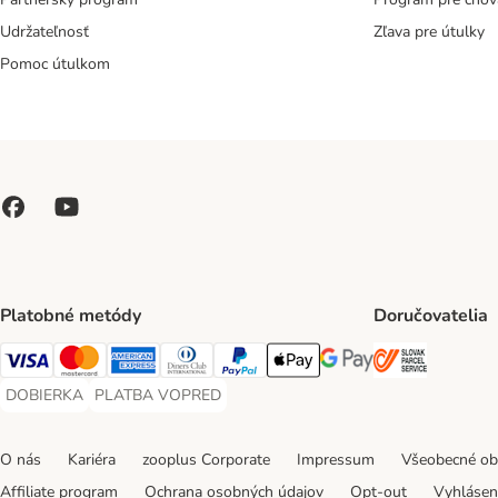
Udržateľnosť
Zľava pre útulky
Pomoc útulkom
Platobné metódy
Doručovatelia
SLOVAK P
Visa Payment Method
Mastercard Payment Method
American Express Payment Method
Diners Club Payment Method
PayPal Payment Method
Apple Pay Payment Method
Google Pay Payment Me
DOBIERKA
PLATBA VOPRED
DOBIERKA Payment Method
PLATBA VOPRED Payment Method
O nás
Kariéra
zooplus Corporate
Impressum
Všeobecné o
Affiliate program
Ochrana osobných údajov
Opt-out
Vyhláseni