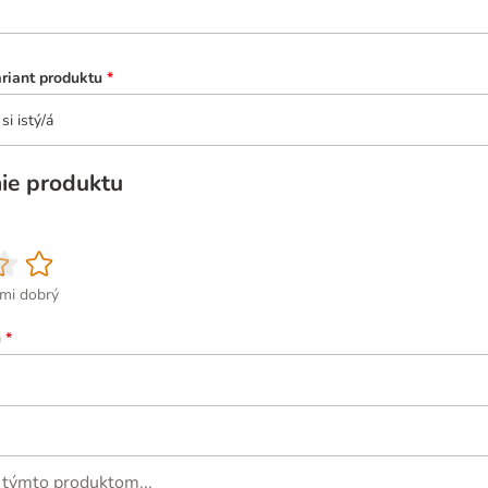
ariant produktu
*
si istý/á
ie produktu
ľmi dobrý
u
*