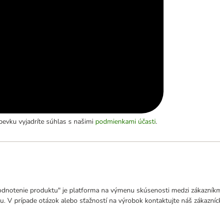
evku vyjadríte súhlas s našimi
podmienkami účasti
.
odnotenie produktu" je platforma na výmenu skúsenosti medzi zákazníkmi
u. V prípade otázok alebo sťažností na výrobok kontaktujte náš zákazní