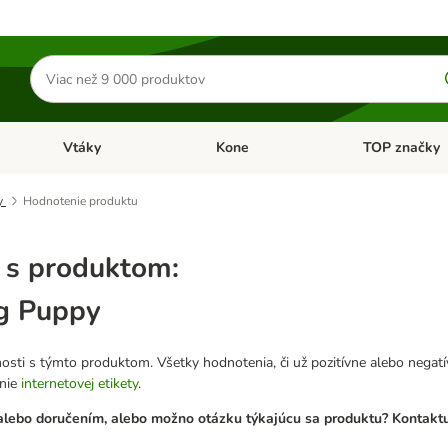
Hľadať
produkty
Vtáky
Kone
TOP značky
Otvoriť menu: Malé zvieratá
Otvoriť menu: Vtáky
Otvoriť menu: 
y
Hodnotenie produktu
 s produktom:
g Puppy
osti s týmto produktom. Všetky hodnotenia, či už pozitívne alebo nega
anie
internetovej etikety
.
lebo doručením, alebo možno otázku týkajúcu sa produktu? Kontaktuj