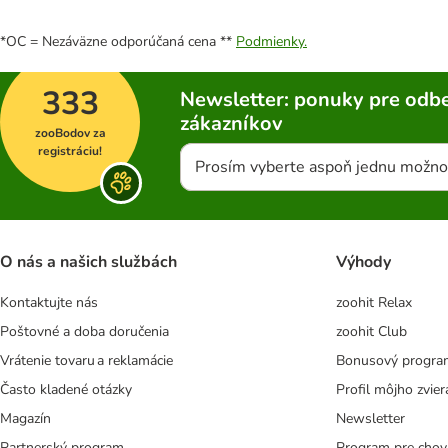
*OC = Nezáväzne odporúčaná cena **
Podmienky.
333
Newsletter: ponuky pre odbe
zákazníkov
zooBodov za
registráciu!
Prosím vyberte aspoň jednu možno
O nás a našich službách
Výhody
Kontaktujte nás
zoohit Relax
Poštovné a doba doručenia
zoohit Club
Vrátenie tovaru a reklamácie
Bonusový progra
Často kladené otázky
Profil môjho zvier
Magazín
Newsletter
Partnerský program
Program pre chov