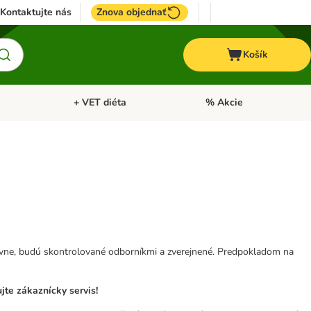
Kontaktujte nás
Znova objednať
Košík
+ VET diéta
% Akcie
Kone
Otvoriť menu: TOP značky
Otvoriť menu: + VET diéta
tívne, budú skontrolované odborníkmi a zverejnené. Predpokladom na
te zákaznícky servis!