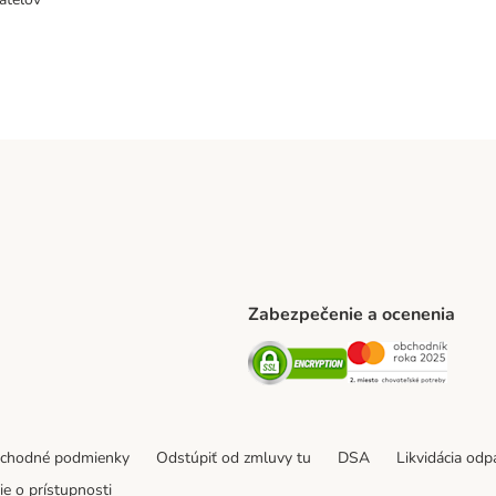
Zabezpečenie a ocenenia
ARCEL SERVICE Shipping Method
Security
Securit
thod
bchodné podmienky
Odstúpiť od zmluvy tu
DSA
Likvidácia od
e o prístupnosti