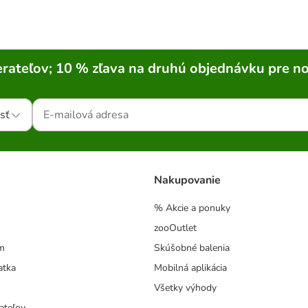
rateľov; 10 % zľava na druhú objednávku pre n
sť
Nakupovanie
% Akcie a ponuky
zooOutlet
m
Skúšobné balenia
atka
Mobilná aplikácia
Všetky výhody
ateľov