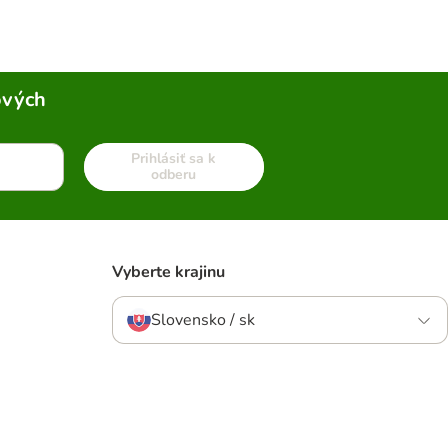
ových
Prihlásiť sa k
odberu
Vyberte krajinu
Slovensko / sk