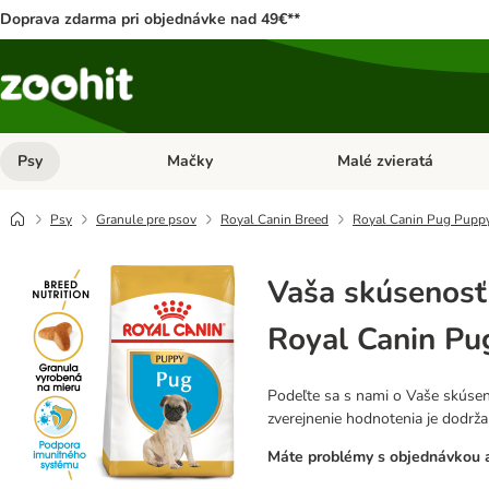
Doprava zdarma pri objednávke nad 49€**
Psy
Mačky
Malé zvieratá
Otvoriť menu: Psy
Otvoriť menu: Mačky
Psy
Granule pre psov
Royal Canin Breed
Royal Canin Pug Pupp
Vaša skúsenosť
Royal Canin Pu
Podeľte sa s nami o Vaše skúsen
zverejnenie hodnotenia je dodrž
Máte problémy s objednávkou a