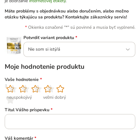
je dodržanie
internetovej etikety
.
Máte problémy s objednávkou alebo doručením, alebo možno
otázku týkajúcu sa produktu? Kontaktujte zákaznícky servis!
Okienka označené "*" sú povinné a musia byť vyplnené.
Potvrdiť variant produktu
*
Nie som si istý/á
Moje hodnotenie produktu
Vaše hodnotenie
*
1
2
3
4
5
neuspokojivý
veľmi dobrý
Titul Vášho príspevku
*
Váš komentár
*