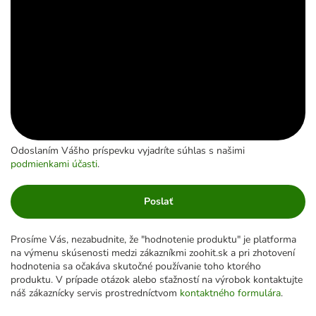
Odoslaním Vášho príspevku vyjadríte súhlas s našimi
podmienkami účasti
.
Poslať
Prosíme Vás, nezabudnite, že "hodnotenie produktu" je platforma
na výmenu skúsenosti medzi zákazníkmi zoohit.sk a pri zhotovení
hodnotenia sa očakáva skutočné používanie toho ktorého
produktu. V prípade otázok alebo sťažností na výrobok kontaktujte
náš zákaznícky servis prostredníctvom
kontaktného formulára
.