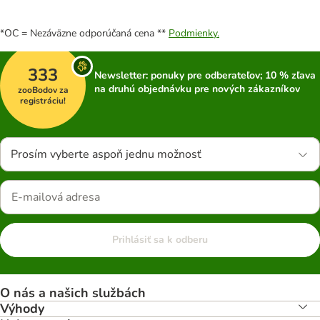
*OC = Nezáväzne odporúčaná cena **
Podmienky.
333
Newsletter: ponuky pre odberateľov; 10 % zľava
na druhú objednávku pre nových zákazníkov
zooBodov za
registráciu!
Prosím vyberte aspoň jednu možnosť
Prihlásiť sa k odberu
O nás a našich službách
Výhody