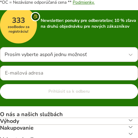
*OC = Nezáväzne odporúčaná cena **
Podmienky.
333
Newsletter: ponuky pre odberateľov; 10 % zľava
na druhú objednávku pre nových zákazníkov
zooBodov za
registráciu!
Prosím vyberte aspoň jednu možnosť
Prihlásiť sa k odberu
O nás a našich službách
Výhody
Nakupovanie