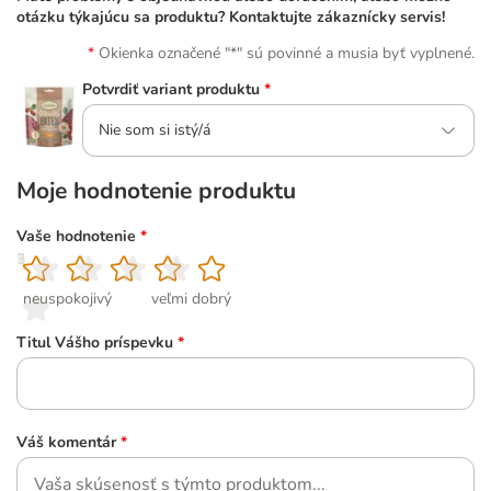
otázku týkajúcu sa produktu? Kontaktujte zákaznícky servis!
Okienka označené "*" sú povinné a musia byť vyplnené.
Potvrdiť variant produktu
*
Nie som si istý/á
Moje hodnotenie produktu
Vaše hodnotenie
*
1
2
3
4
5
neuspokojivý
veľmi dobrý
Titul Vášho príspevku
*
Váš komentár
*