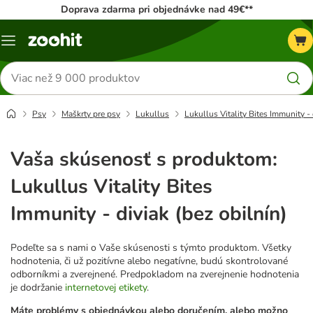
Doprava zdarma pri objednávke nad 49€**
Kategórie
Hľadať
produkty
Psy
Maškrty pre psy
Lukullus
Lukullus Vitality Bites Immunity - 
Vaša skúsenosť s produktom:
Lukullus Vitality Bites
Immunity - diviak (bez obilnín)
Podeľte sa s nami o Vaše skúsenosti s týmto produktom. Všetky
hodnotenia, či už pozitívne alebo negatívne, budú skontrolované
odborníkmi a zverejnené. Predpokladom na zverejnenie hodnotenia
je dodržanie
internetovej etikety
.
Máte problémy s objednávkou alebo doručením, alebo možno