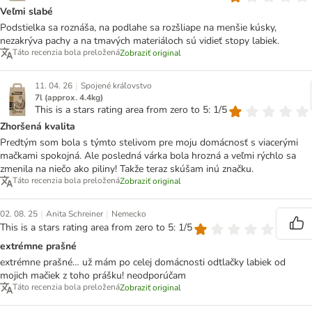
Veľmi slabé
Podstielka sa roznáša, na podlahe sa rozšliape na menšie kúsky,
nezakrýva pachy a na tmavých materiáloch sú vidieť stopy labiek.
Táto recenzia bola preložená
Zobraziť original
|
11. 04. 26
Spojené kráľovstvo
7l (approx. 4.4kg)
This is a stars rating area from zero to 5: 1/5
Zhoršená kvalita
Predtým som bola s týmto stelivom pre moju domácnosť s viacerými
mačkami spokojná. Ale posledná várka bola hrozná a veľmi rýchlo sa
zmenila na niečo ako piliny! Takže teraz skúšam inú značku.
Táto recenzia bola preložená
Zobraziť original
|
|
02. 08. 25
Anita Schreiner
Nemecko
This is a stars rating area from zero to 5: 1/5
extrémne prašné
extrémne prašné… už mám po celej domácnosti odtlačky labiek od
mojich mačiek z toho prášku! neodporúčam
Táto recenzia bola preložená
Zobraziť original