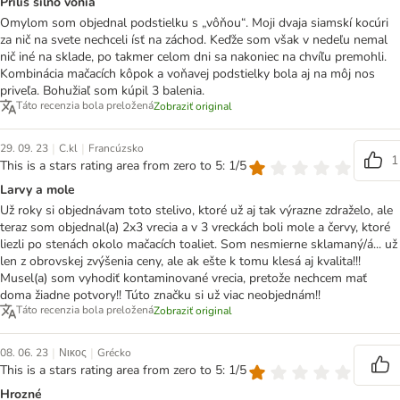
Príliš silno vonia
Omylom som objednal podstielku s „vôňou“. Moji dvaja siamskí kocúri
za nič na svete nechceli ísť na záchod. Keďže som však v nedeľu nemal
nič iné na sklade, po takmer celom dni sa nakoniec na chvíľu premohli.
Kombinácia mačacích kôpok a voňavej podstielky bola aj na môj nos
priveľa. Bohužiaľ som kúpil 3 balenia.
Táto recenzia bola preložená
Zobraziť original
|
|
29. 09. 23
C.kl
Francúzsko
1
This is a stars rating area from zero to 5: 1/5
Larvy a mole
Už roky si objednávam toto stelivo, ktoré už aj tak výrazne zdraželo, ale
teraz som objednal(a) 2x3 vrecia a v 3 vreckách boli mole a červy, ktoré
liezli po stenách okolo mačacích toaliet. Som nesmierne sklamaný/á... už
len z obrovskej zvýšenia ceny, ale ak ešte k tomu klesá aj kvalita!!!
Musel(a) som vyhodiť kontaminované vrecia, pretože nechcem mať
doma žiadne potvory!! Túto značku si už viac neobjednám!!
Táto recenzia bola preložená
Zobraziť original
|
|
08. 06. 23
Νικος
Grécko
This is a stars rating area from zero to 5: 1/5
Hrozné