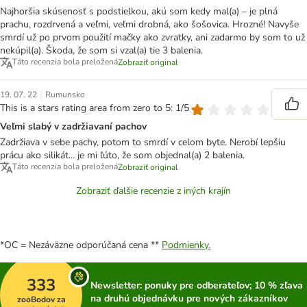
Najhoršia skúsenosť s podstielkou, akú som kedy mal(a) – je plná
prachu, rozdrvená a veľmi, veľmi drobná, ako šošovica. Hrozné! Navyše
smrdí už po prvom použití mačky ako zvratky, ani zadarmo by som to už
nekúpil(a). Škoda, že som si vzal(a) tie 3 balenia.
Táto recenzia bola preložená
Zobraziť original
|
19. 07. 22
Rumunsko
This is a stars rating area from zero to 5: 1/5
Veľmi slabý v zadržiavaní pachov
Zadržiava v sebe pachy, potom to smrdí v celom byte. Nerobí lepšiu
prácu ako silikát... je mi ľúto, že som objednal(a) 2 balenia.
Táto recenzia bola preložená
Zobraziť original
Zobraziť ďalšie recenzie z iných krajín
*OC = Nezáväzne odporúčaná cena **
Podmienky.
333
Newsletter: ponuky pre odberateľov; 10 % zľava
na druhú objednávku pre nových zákazníkov
zooBodov za