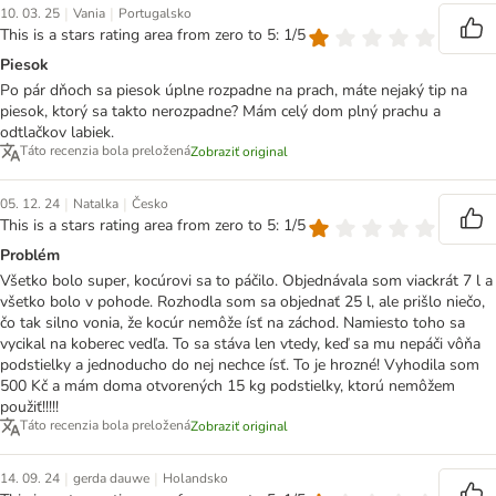
|
|
10. 03. 25
Vania
Portugalsko
This is a stars rating area from zero to 5: 1/5
Piesok
Po pár dňoch sa piesok úplne rozpadne na prach, máte nejaký tip na
piesok, ktorý sa takto nerozpadne? Mám celý dom plný prachu a
odtlačkov labiek.
Táto recenzia bola preložená
Zobraziť original
|
|
05. 12. 24
Natalka
Česko
This is a stars rating area from zero to 5: 1/5
Problém
Všetko bolo super, kocúrovi sa to páčilo. Objednávala som viackrát 7 l a
všetko bolo v pohode. Rozhodla som sa objednať 25 l, ale prišlo niečo,
čo tak silno vonia, že kocúr nemôže ísť na záchod. Namiesto toho sa
vycikal na koberec vedľa. To sa stáva len vtedy, keď sa mu nepáči vôňa
podstielky a jednoducho do nej nechce ísť. To je hrozné! Vyhodila som
500 Kč a mám doma otvorených 15 kg podstielky, ktorú nemôžem
použiť!!!!!
Táto recenzia bola preložená
Zobraziť original
|
|
14. 09. 24
gerda dauwe
Holandsko