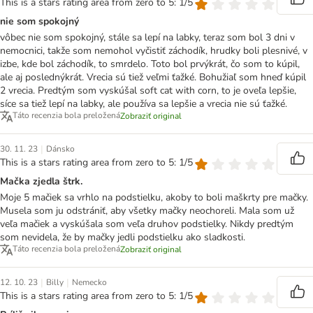
This is a stars rating area from zero to 5: 1/5
nie som spokojný
vôbec nie som spokojný, stále sa lepí na labky, teraz som bol 3 dni v
nemocnici, takže som nemohol vyčistiť záchodík, hrudky boli plesnivé, v
izbe, kde bol záchodík, to smrdelo. Toto bol prvýkrát, čo som to kúpil,
ale aj poslednýkrát. Vrecia sú tiež veľmi ťažké. Bohužiaľ som hneď kúpil
2 vrecia. Predtým som vyskúšal soft cat with corn, to je oveľa lepšie,
síce sa tiež lepí na labky, ale používa sa lepšie a vrecia nie sú ťažké.
Táto recenzia bola preložená
Zobraziť original
|
30. 11. 23
Dánsko
This is a stars rating area from zero to 5: 1/5
Mačka zjedla štrk.
Moje 5 mačiek sa vrhlo na podstielku, akoby to boli maškrty pre mačky.
Musela som ju odstrániť, aby všetky mačky neochoreli. Mala som už
veľa mačiek a vyskúšala som veľa druhov podstielky. Nikdy predtým
som nevidela, že by mačky jedli podstielku ako sladkosti.
Táto recenzia bola preložená
Zobraziť original
|
|
12. 10. 23
Billy
Nemecko
This is a stars rating area from zero to 5: 1/5