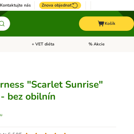
Kontaktujte nás
Znova objednať
Košík
+ VET diéta
% Akcie
Kone
Otvoriť menu: TOP značky
Otvoriť menu: + VET diéta
rness "Scarlet Sunrise"
 - bez obilnín
tu