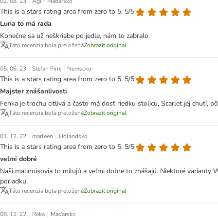
|
|
02. 08. 23
Ági
Maďarsko
This is a stars rating area from zero to 5: 5/5
Luna to má rada
Konečne sa už neškriabe po jedle, nám to zabralo.
Táto recenzia bola preložená
Zobraziť original
|
|
05. 06. 23
Stefan Fink
Nemecko
This is a stars rating area from zero to 5: 5/5
Majster znášanlivosti
Fenka je trochu citlivá a často má dosť riedku stolicu, Scarlet jej chutí, 
Táto recenzia bola preložená
Zobraziť original
|
|
01. 12. 22
marleen
Holandsko
This is a stars rating area from zero to 5: 5/5
veľmi dobré
Naši malinoisovia to milujú a veľmi dobre to znášajú. Niektoré varianty W
poriadku.
Táto recenzia bola preložená
Zobraziť original
|
|
08. 11. 22
Réka
Maďarsko