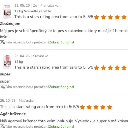
|
|
11. 05. 26
Zo
Francúzsko
12 kg Nouvelle recette
This is a stars rating area from zero to 5: 5/5
Zbožňujem
Môj pes je veľmi špecifický. Je to pes s rakovinou, ktorý musí jesť bezob
iným.
Táto recenzia bola preložená
Zobraziť original
|
23. 04. 26
Slovinsko
12 kg
This is a stars rating area from zero to 5: 5/5
super
super
Táto recenzia bola preložená
Zobraziť original
|
25. 10. 25
Maďarsko
This is a stars rating area from zero to 5: 5/5
Agár kríženec
Náš agarový kríženec toto veľmi obľubuje. Výsledok je super a má krásnu 
Táto recenzia bola preložená
Zobraziť original