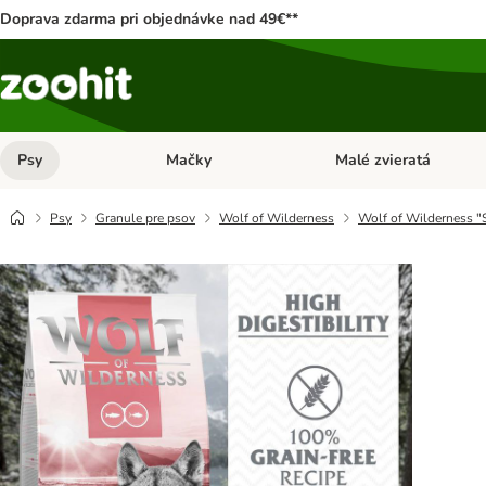
Doprava zdarma pri objednávke nad 49€**
Psy
Mačky
Malé zvieratá
Otvoriť menu: Psy
Otvoriť menu: Mačky
Psy
Granule pre psov
Wolf of Wilderness
Wolf of Wilderness "Sc