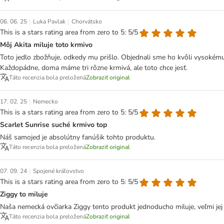
|
|
06. 06. 25
Luka Pavlak
Chorvátsko
This is a stars rating area from zero to 5: 5/5
Môj Akita miluje toto krmivo
Toto jedlo zbožňuje, odkedy mu prišlo. Objednali sme ho kvôli vysokému 
Každopádne, doma máme tri rôzne krmivá, ale toto chce jesť.
Táto recenzia bola preložená
Zobraziť original
|
17. 02. 25
Nemecko
This is a stars rating area from zero to 5: 5/5
Scarlet Sunrise suché krmivo top
Náš samojed je absolútny fanúšik tohto produktu.
Táto recenzia bola preložená
Zobraziť original
|
07. 09. 24
Spojené kráľovstvo
This is a stars rating area from zero to 5: 5/5
Ziggy to miluje
Naša nemecká ovčiarka Ziggy tento produkt jednoducho miluje, veľmi jej
Táto recenzia bola preložená
Zobraziť original