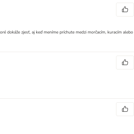
 ktoré dokáže zjesť, aj keď meníme príchute medzi morčacím, kuracím alebo