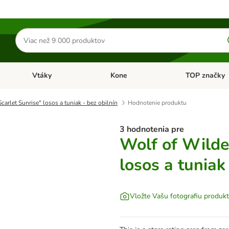
Hľadať
produkty
Vtáky
Kone
TOP značky
Otvoriť menu: Malé zvieratá
Otvoriť menu: Vtáky
Otvoriť menu: 
arlet Sunrise" losos a tuniak - bez obilnín
Hodnotenie produktu
3 hodnotenia pre
Wolf of Wilde
losos a tuniak
Vložte Vašu fotografiu produk