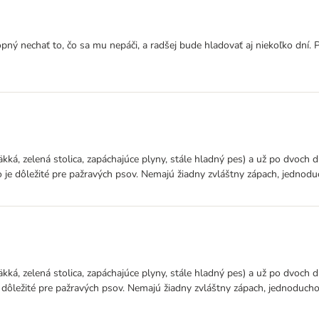
opný nechať to, čo sa mu nepáči, a radšej bude hladovať aj niekoľko dní.
ká, zelená stolica, zapáchajúce plyny, stále hladný pes) a už po dvoch d
c, čo je dôležité pre pažravých psov. Nemajú žiadny zvláštny zápach, jedno
ká, zelená stolica, zapáchajúce plyny, stále hladný pes) a už po dvoch d
čo je dôležité pre pažravých psov. Nemajú žiadny zvláštny zápach, jednoduc