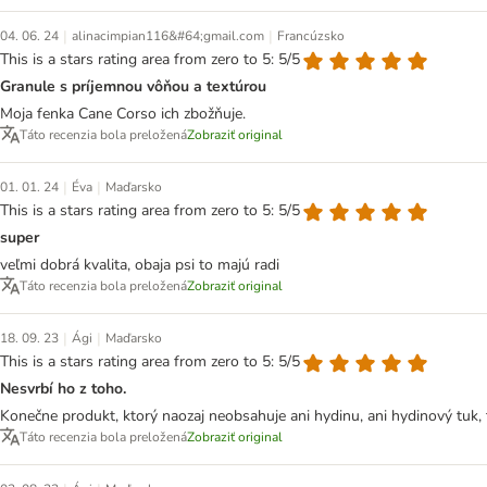
|
|
04. 06. 24
alinacimpian116&#64;gmail.com
Francúzsko
This is a stars rating area from zero to 5: 5/5
Granule s príjemnou vôňou a textúrou
Moja fenka Cane Corso ich zbožňuje.
Táto recenzia bola preložená
Zobraziť original
|
|
01. 01. 24
Éva
Maďarsko
This is a stars rating area from zero to 5: 5/5
super
veľmi dobrá kvalita, obaja psi to majú radi
Táto recenzia bola preložená
Zobraziť original
|
|
18. 09. 23
Ági
Maďarsko
This is a stars rating area from zero to 5: 5/5
Nesvrbí ho z toho.
Konečne produkt, ktorý naozaj neobsahuje ani hydinu, ani hydinový tuk, 
Táto recenzia bola preložená
Zobraziť original