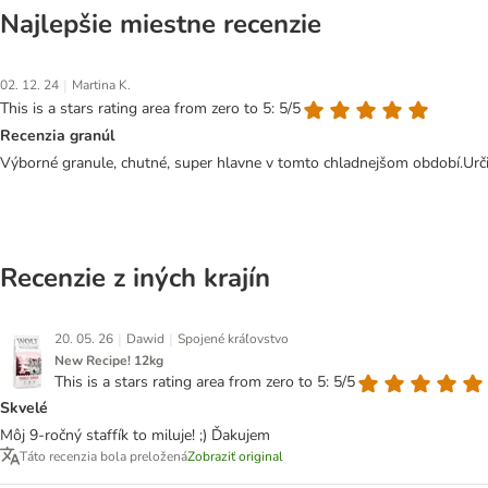
Najlepšie miestne recenzie
|
02. 12. 24
Martina K.
This is a stars rating area from zero to 5: 5/5
Recenzia granúl
Výborné granule, chutné, super hlavne v tomto chladnejšom období.Určit
Recenzie z iných krajín
|
|
20. 05. 26
Dawid
Spojené kráľovstvo
New Recipe! 12kg
This is a stars rating area from zero to 5: 5/5
Skvelé
Môj 9-ročný staffík to miluje! ;) Ďakujem
Táto recenzia bola preložená
Zobraziť original