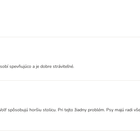
pôsobí spevňujúco a je dobre stráviteľné.
olf spôsobujú horšiu stolicu. Pri tejto žiadny problém. Psy majú radi všet