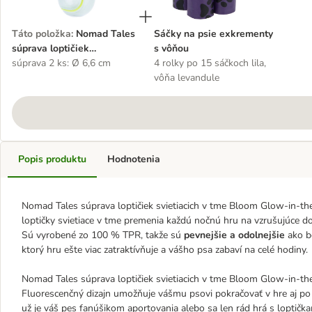
Táto položka
:
Nomad Tales
Sáčky na psie exkrementy
súprava loptičiek
s vôňou
svietiacich v tme Bloom
súprava 2 ks: Ø 6,6 cm
4 rolky po 15 sáčkoch lila,
Glow-in-the-Dark
vôňa levandule
Popis produktu
Hodnotenia
Nomad Tales súprava loptičiek svietiacich v tme Bloom Glow-in-the-
loptičky svietiace v tme premenia každú nočnú hru na vzrušujúce do
Sú vyrobené zo 100 % TPR, takže sú
pevnejšie a odolnejšie
ako b
ktorý hru ešte viac zatraktívňuje a vášho psa zabaví na celé hodiny.
Nomad Tales súprava loptičiek svietiacich v tme Bloom Glow-in-t
Fluorescenčný dizajn umožňuje vášmu psovi pokračovať v hre aj po zá
už je váš pes fanúšikom aportovania alebo sa len rád hrá s loptička