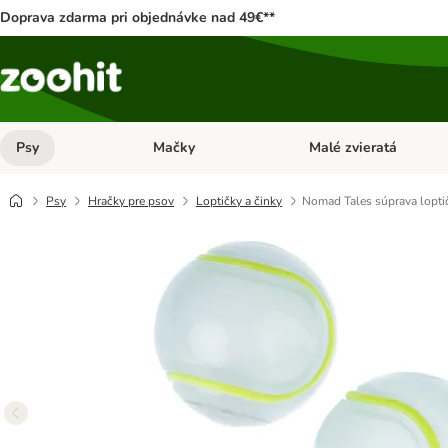
Doprava zdarma pri objednávke nad 49€**
Psy
Mačky
Malé zvieratá
Otvoriť menu: Psy
Otvoriť menu: Mačky
Psy
Hračky pre psov
Loptičky a činky
Nomad Tales súprava lopti