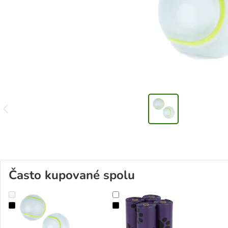
Často kupované spolu
Nomad Tales súprava loptičiek svietiacich v tme Bloom Glow-in-th
Sáčky na psie exkrementy s vôňou