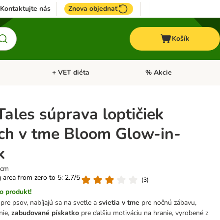
Kontaktujte nás
Znova objednať
Košík
+ VET diéta
% Akcie
Kone
Otvoriť menu: TOP značky
Otvoriť menu: + VET diéta
ales súprava loptičiek
ich v tme Bloom Glow-in-
k
 cm
g area from zero to 5: 2.7/5
(
3
)
o produkt!
 pre psov, nabíjajú sa na svetle a
svietia v tme
pre nočnú zábavu,
nie,
zabudované pískatko
pre ďalšiu motiváciu na hranie, vyrobené z