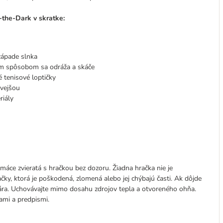
-the-Dark v skratke:
 západe slnka
ným spôsobom sa odráža a skáče
é tenisové loptičky
avejšou
riály
áce zvieratá s hračkou bez dozoru. Žiadna hračka nie je
ačky, ktorá je poškodená, zlomená alebo jej chýbajú časti. Ak dôjde
nára. Uchovávajte mimo dosahu zdrojov tepla a otvoreného ohňa.
ami a predpismi.