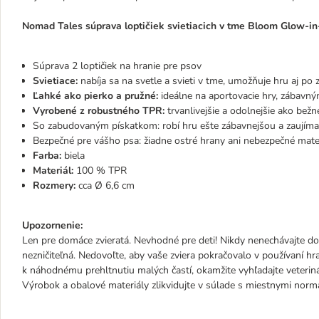
Nomad Tales súprava loptičiek svietiacich v tme Bloom Glow-in
Súprava 2 loptičiek na hranie pre psov
Svietiace:
nabíja sa na svetle a svieti v tme, umožňuje hru aj po
Ľahké ako pierko a pružné:
ideálne na aportovacie hry, zábav
Vyrobené z robustného TPR:
trvanlivejšie a odolnejšie ako bežn
So zabudovaným pískatkom: robí hru ešte zábavnejšou a zaujím
Bezpečné pre vášho psa: žiadne ostré hrany ani nebezpečné mate
Farba:
biela
Materiál:
100 % TPR
Rozmery:
cca Ø 6,6 cm
Upozornenie:
Len pre domáce zvieratá. Nevhodné pre deti! Nikdy nenechávajte dom
nezničiteľná. Nedovoľte, aby vaše zviera pokračovalo v používaní hr
k náhodnému prehltnutiu malých častí, okamžite vyhľadajte veteri
Výrobok a obalové materiály zlikvidujte v súlade s miestnymi norm