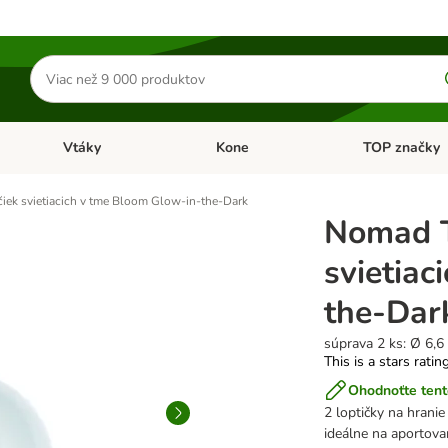
Hľadať
produkty
Vtáky
Kone
TOP značky
Otvoriť menu: Malé zvieratá
Otvoriť menu: Vtáky
Otvoriť menu: 
čiek svietiacich v tme Bloom Glow-in-the-Dark
Nomad T
svietiac
the-Dar
súprava 2 ks: Ø 6,6
This is a stars ratin
Ohodnoťte tent
2 loptičky na hranie
ideálne na aportova