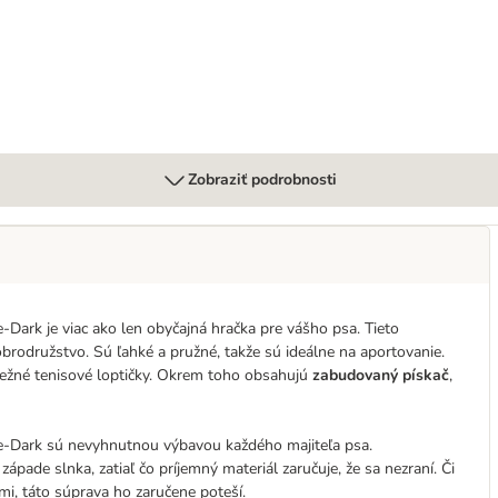
Zobraziť podrobnosti
Dark je viac ako len obyčajná hračka pre vášho psa. Tieto
brodružstvo. Sú ľahké a pružné, takže sú ideálne na aportovanie.
ežné tenisové loptičky. Okrem toho obsahujú
zabudovaný pískač
,
he-Dark sú nevyhnutnou výbavou každého majiteľa psa.
pade slnka, zatiaľ čo príjemný materiál zaručuje, že sa nezraní. Či
mi, táto súprava ho zaručene poteší.