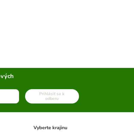
ových
Prihlásiť sa k
odberu
Vyberte krajinu