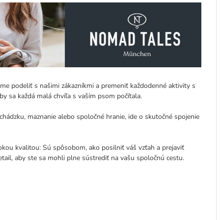
eme podeliť s našimi zákazníkmi a premeniť každodenné aktivity s
 sa každá malá chvíľa s vaším psom počítala.
chádzku, maznanie alebo spoločné hranie, ide o skutočné spojenie
kou kvalitou: Sú spôsobom, ako posilniť váš vzťah a prejaviť
ail, aby ste sa mohli plne sústrediť na vašu spoločnú cestu.