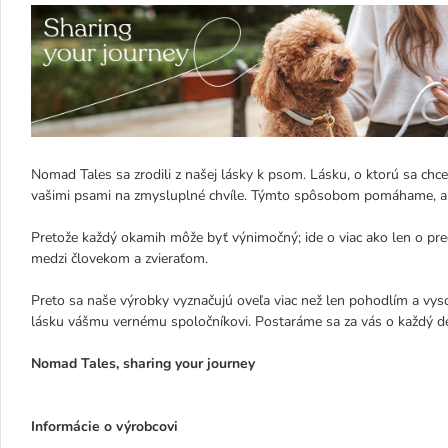
Nomad Tales sa zrodili z našej lásky k psom. Lásku, o ktorú sa chc
vašimi psami na zmysluplné chvíle. Týmto spôsobom pomáhame, aby
Pretože každý okamih môže byť výnimočný; ide o viac ako len o pre
medzi človekom a zvieraťom.
Preto sa naše výrobky vyznačujú oveľa viac než len pohodlím a vyso
lásku vášmu vernému spoločníkovi. Postaráme sa za vás o každý det
Nomad Tales, sharing your journey
Informácie o výrobcovi