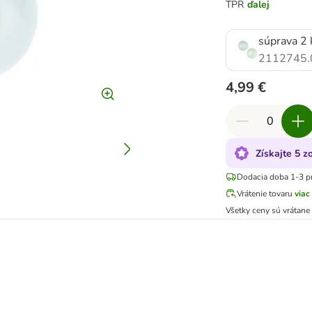
TPR
ďalej
súprava 2 
2112745.
4,99 €
Získajte 5 z
Dodacia doba 1-3 p
Vrátenie tovaru
viac
Všetky ceny sú vrátan
e-Dark