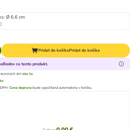
ks: Ø 6,6 cm
0
Pridať do košíka
Pridať do košíka
ooBodov za tento produkt.
racovných dní
viac tu
 tu
e DPH
.
Cena dopravy
bude vypočítaná automaticky v košíku.
0,00 €