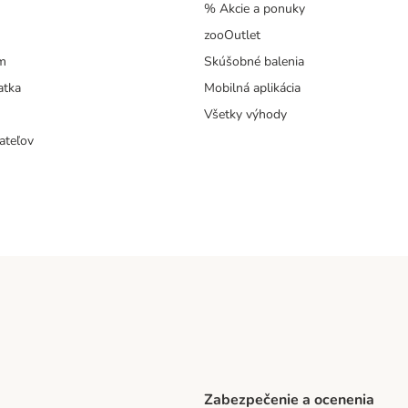
% Akcie a ponuky
zooOutlet
m
Skúšobné balenia
atka
Mobilná aplikácia
Všetky výhody
ateľov
Zabezpečenie a ocenenia