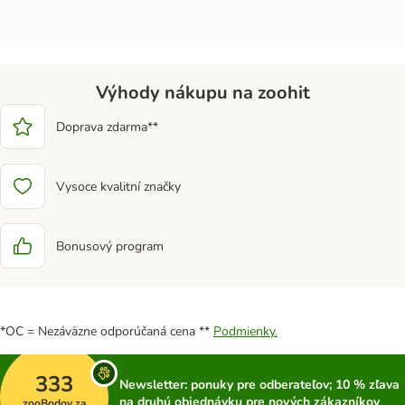
Výhody nákupu na zoohit
Doprava zdarma**
Vysoce kvalitní značky
Bonusový program
*OC = Nezáväzne odporúčaná cena **
Podmienky.
333
Newsletter: ponuky pre odberateľov; 10 % zľava
na druhú objednávku pre nových zákazníkov
zooBodov za