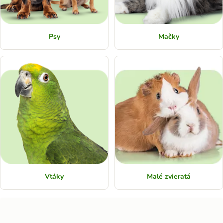
Psy
Mačky
Vtáky
Malé zvieratá