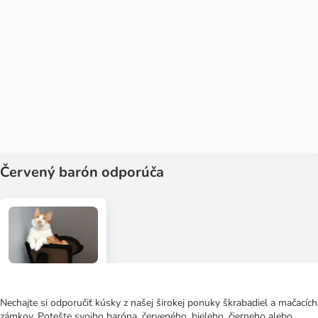
Červený barón odporúča
Nechajte si odporučiť kúsky z našej širokej ponuky škrabadiel a mačacích
zámkov. Potešte svojho baróna, červeného, ​​bieleho, čierneho alebo