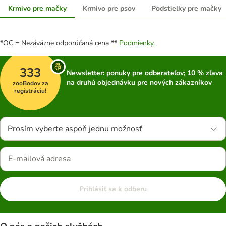
Krmivo pre mačky
Krmivo pre psov
Podstielky pre mačky
*OC = Nezáväzne odporúčaná cena **
Podmienky.
333
Newsletter: ponuky pre odberateľov; 10 % zľava
na druhú objednávku pre nových zákazníkov
zooBodov za
registráciu!
Prosím vyberte aspoň jednu možnosť
Prihlásiť sa k odberu