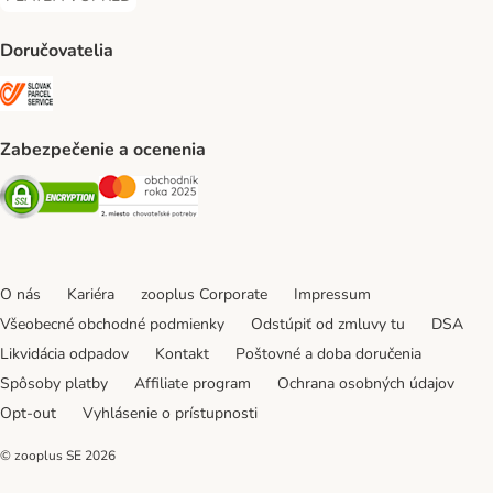
PLATBA VOPRED Payment Method
Doručovatelia
SLOVAK PARCEL SERVICE Shipping Method
Zabezpečenie a ocenenia
Security
Security
O nás
Kariéra
zooplus Corporate
Impressum
Všeobecné obchodné podmienky
Odstúpiť od zmluvy tu
DSA
Likvidácia odpadov
Kontakt
Poštovné a doba doručenia
Spôsoby platby
Affiliate program
Ochrana osobných údajov
Opt-out
Vyhlásenie o prístupnosti
© zooplus SE
2026