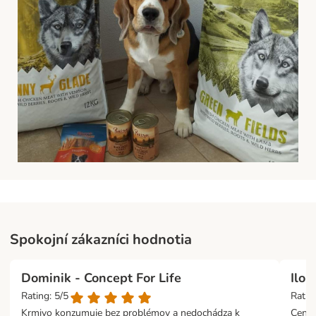
Spokojní zákazníci hodnotia
Dominik - Concept For Life
Ilon
Rating: 5/5
Ratin
Krmivo konzumuje bez problémov a nedochádza k
Cenov