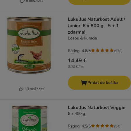
5 možností
Lukullus Naturkost Adult /
Junior, 6 x 800 g - 5 + 1
zdarma!
Losos & kuracie
Rating: 4.6/5
(
976
)
14,49 €
3,02 € / kg
Pridať do košíka
13 možností
Lukullus Naturkost Veggie
6 x 400 g
Rating: 4.5/5
(
54
)