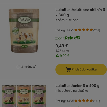
Lukullus Adult bez obilnín 6
x 300 g
Kačica & teľacie
Rating: 4.6/5
(
251
)
9,49 €
5,27 € / kg
9,02 €
3 možností
Pridať do košíka
Lukullus Junior 6 x 400 g
mix balenie na skúšku
Rating: 4.8/5
(
113
)