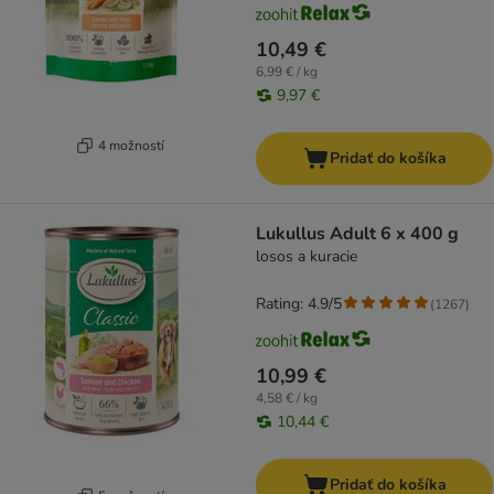
10,49 €
6,99 € / kg
9,97 €
4 možností
Pridať do košíka
Lukullus Adult 6 x 400 g
losos a kuracie
Rating: 4.9/5
(
1267
)
10,99 €
4,58 € / kg
10,44 €
Pridať do košíka