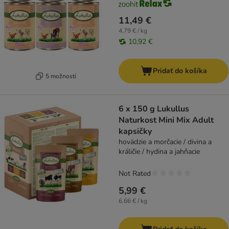
11,49 €
4,79 € / kg
10,92 €
Pridať do košíka
5 možností
6 x 150 g Lukullus
Naturkost Mini Mix Adult
kapsičky
hovädzie a morčacie / divina a
králičie / hydina a jahňacie
Not Rated
5,99 €
6,66 € / kg