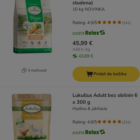
studena)
10 kg NOVINKA
Rating: 4.5/5
(
241
)
45,99 €
4,60 € / kg
43,69 €
4 možností
Pridať do košíka
Lukullus Adult bez obilnín 6
x 300 g
Hydina & jahňacie
Rating: 4.6/5
(
251
)