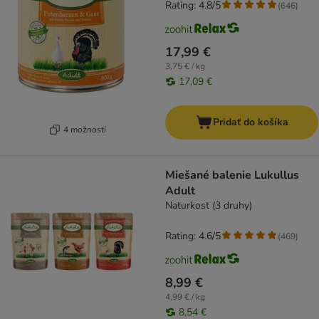
Rating: 4.8/5
(
646
)
17,99 €
3,75 € / kg
17,09 €
Pridať do košíka
4 možností
Miešané balenie Lukullus
Adult
Naturkost (3 druhy)
Rating: 4.6/5
(
469
)
8,99 €
4,99 € / kg
8,54 €