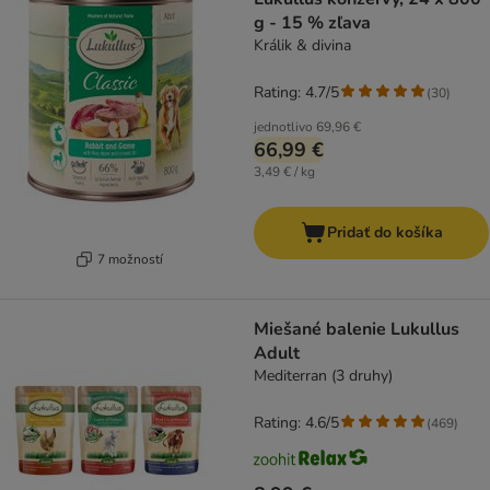
g - 15 % zľava
Králik & divina
Rating: 4.7/5
(
30
)
jednotlivo
69,96 €
66,99 €
3,49 € / kg
Pridať do košíka
7 možností
Miešané balenie Lukullus
Adult
Mediterran (3 druhy)
Rating: 4.6/5
(
469
)