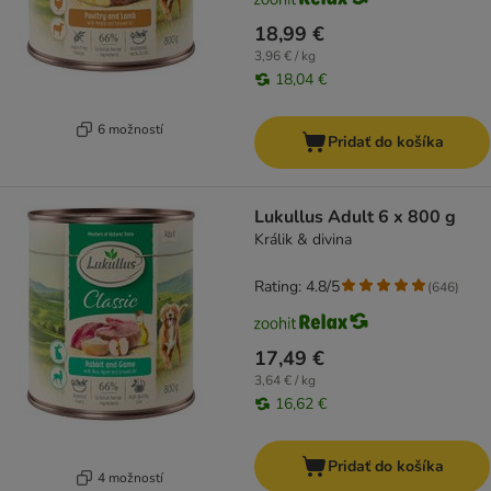
18,99 €
3,96 € / kg
18,04 €
6 možností
Pridať do košíka
Lukullus Adult 6 x 800 g
Králik & divina
Rating: 4.8/5
(
646
)
17,49 €
3,64 € / kg
16,62 €
Pridať do košíka
4 možností