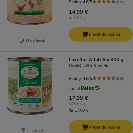
Rating: 4.6/5
(
976
)
14,99 €
3,12 € / kg
Pridať do košíka
13 možností
Lukullus Adult 6 x 800 g
Divoký králik & morka
Rating: 4.8/5
(
646
)
17,99 €
3,75 € / kg
17,09 €
Pridať do košíka
4 možností