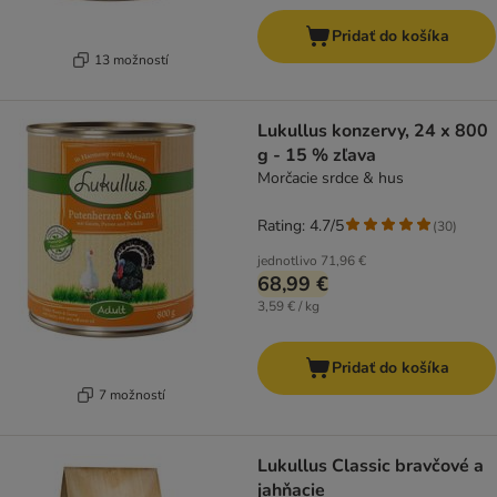
Pridať do košíka
13 možností
Lukullus konzervy, 24 x 800
g - 15 % zľava
Morčacie srdce & hus
Rating: 4.7/5
(
30
)
jednotlivo
71,96 €
68,99 €
3,59 € / kg
Pridať do košíka
7 možností
Lukullus Classic bravčové a
jahňacie