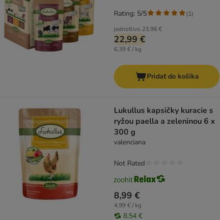
Rating: 5/5
(
1
)
jednotlivo
23,96 €
22,99 €
6,39 € / kg
Pridať do košíka
Lukullus kapsičky kuracie s
ryžou paella a zeleninou 6 x
300 g
valenciana
Not Rated
8,99 €
4,99 € / kg
8,54 €