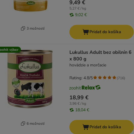
9,49 €
5,27 € / kg
9,02 €
3 možností
Pridať do košíka
oohit výber
Lukullus Adult bez obilnín 6
x 800 g
hovädzie a morčacie
Rating: 4.8/5
(
716
)
18,99 €
3,96 € / kg
18,04 €
6 možností
Pridať do košíka