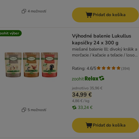
4 možností
Pridať do košíka
oohit výber
Výhodné balenie Lukullus
kapsičky 24 x 300 g
miešané balenie lll: divoký králik a
morčacie / kačacie a teľacie / losos
a kuracie
Rating: 4.6/5
(
394
)
jednotlivo
35,96 €
34,99 €
4,86 € / kg
33,24 €
5 možností
Pridať do košíka