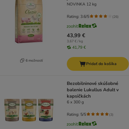
NOVINKA 12 kg
Rating: 3.6/5
(
26
)
43,99 €
3,67 € / kg
41,79 €
6 možností
Pridať do košíka
Bezobilninové skúšobné
balenie Lukullus Adult v
kapsičkách
6 x 300 g
Rating: 5/5
(
3
)