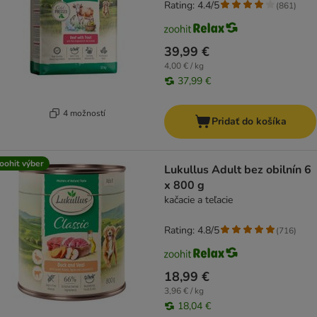
Rating: 4.4/5
(
861
)
39,99 €
4,00 € / kg
37,99 €
4 možností
Pridať do košíka
oohit výber
Lukullus Adult bez obilnín 6
x 800 g
kačacie a teľacie
Rating: 4.8/5
(
716
)
18,99 €
3,96 € / kg
18,04 €