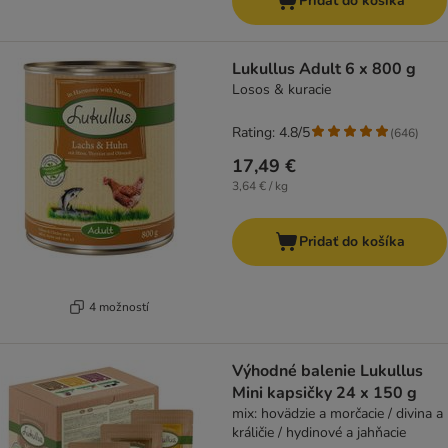
Pridať do košíka
Lukullus Adult 6 x 800 g
Losos & kuracie
Rating: 4.8/5
(
646
)
17,49 €
3,64 € / kg
Pridať do košíka
4 možností
Výhodné balenie Lukullus
Mini kapsičky 24 x 150 g
mix: hovädzie a morčacie / divina a
králičie / hydinové a jahňacie