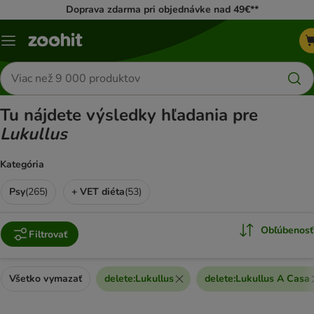
Doprava zdarma pri objednávke nad 49€**
Kategórie
Hľadať
produkty
Tu nájdete výsledky hľadania pre
Lukullus
Kategória
Psy
(
265
)
+ VET diéta
(
53
)
Obľúbenosť
Filtrovať
Všetko vymazať
delete
:
Lukullus
delete
:
Lukullus A Casa