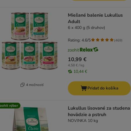
Miešané balenie Lukullus
Adult
6 x 400 g (5 druhov)
Rating: 4.6/5
(
469
)
10,99 €
4,58 € / kg
10,44 €
4 možností
Pridať do košíka
oohit výber
Lukullus lisované za studena
hovädzie a pstruh
NOVINKA 10 kg