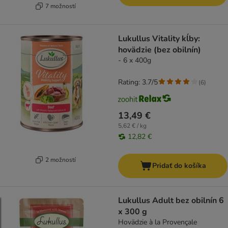
7 možností
Lukullus Vitality kĺby:
hovädzie (bez obilnín)
- 6 x 400g
Rating: 3.7/5
(
6
)
13,49 €
5,62 € / kg
12,82 €
2 možností
Pridať do košíka
Lukullus Adult bez obilnín 6
x 300 g
Hovädzie à la Provençale