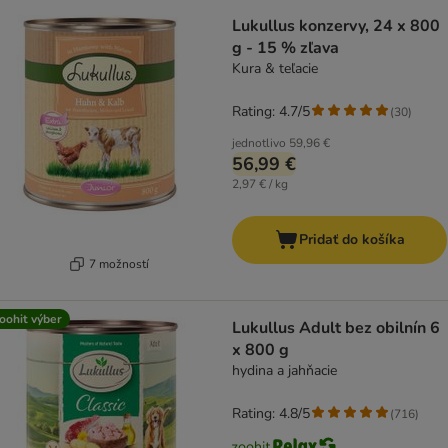
Lukullus konzervy, 24 x 800
g - 15 % zľava
Kura & teľacie
Rating: 4.7/5
(
30
)
jednotlivo
59,96 €
56,99 €
2,97 € / kg
Pridať do košíka
7 možností
oohit výber
Lukullus Adult bez obilnín 6
x 800 g
hydina a jahňacie
Rating: 4.8/5
(
716
)