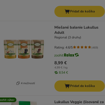
Pridať do košíka
Miešané balenie Lukullus
Adult
Regional (3 druhy)
Rating: 4.6/5
(
469
)
8,99 €
4,99 € / kg
8,54 €
4 možností
Pridať do košíka
oohit výber
Lukullus Veggie (lisované za