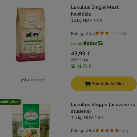
Lukullus Single Meat
hovädzie
12 kg NOVINKA
Rating: 3.1/5
(
20
)
43,99 €
3,67 € / kg
41,79 €
4 možností
Pridať do košíka
oohit výber
Lukullus Veggie (lisované za
studena)
1,5 kg NOVINKA
Rating: 4.5/5
(
241
)