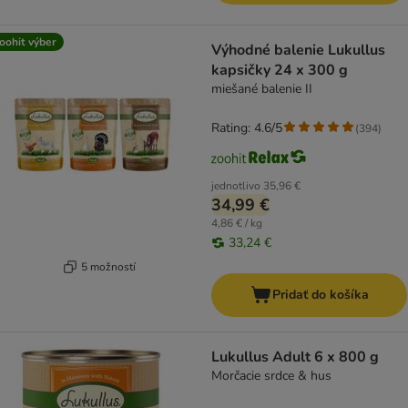
oohit výber
Výhodné balenie Lukullus
kapsičky 24 x 300 g
miešané balenie II
Rating: 4.6/5
(
394
)
jednotlivo
35,96 €
34,99 €
4,86 € / kg
33,24 €
5 možností
Pridať do košíka
Lukullus Adult 6 x 800 g
Morčacie srdce & hus