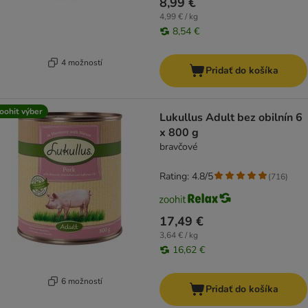
8,99 €
4,99 € / kg
8,54 €
4 možností
Pridať do košíka
oohit výber
Lukullus Adult bez obilnín 6
x 800 g
bravčové
Rating: 4.8/5
(
716
)
17,49 €
3,64 € / kg
16,62 €
6 možností
Pridať do košíka