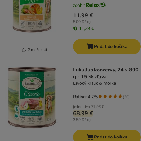
11,99 €
5,00 € / kg
11,39 €
Pridať do košíka
2 možností
Lukullus konzervy, 24 x 800
g - 15 % zľava
Divoký králik & morka
Rating: 4.7/5
(
30
)
jednotlivo
71,96 €
68,99 €
3,59 € / kg
Pridať do košíka