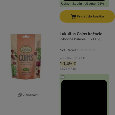
Uplatniť kupón - Ušetríte -25%
Pridať do košíka
Lukullus Coins kačacie
výhodné balenie: 3 x 80 g
Not Rated
jednotlivo
11,97 €
10,49 €
43,71 € / kg
2 možností