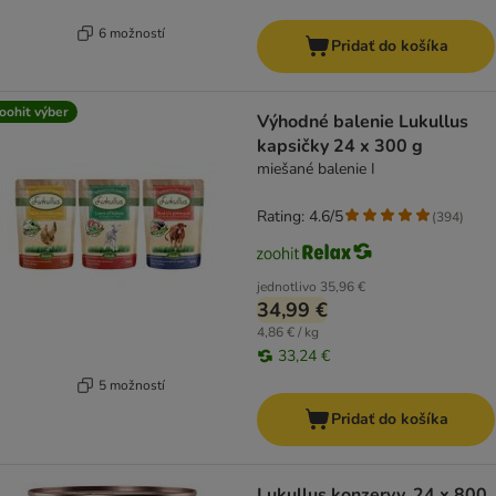
6 možností
Pridať do košíka
oohit výber
Výhodné balenie Lukullus
kapsičky 24 x 300 g
miešané balenie I
Rating: 4.6/5
(
394
)
jednotlivo
35,96 €
34,99 €
4,86 € / kg
33,24 €
5 možností
Pridať do košíka
Lukullus konzervy, 24 x 800