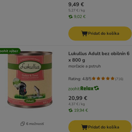
9,49 €
5,27 € / kg
9,02 €
Pridať do košíka
oohit výber
Lukullus Adult bez obilnín 6
x 800 g
morčacie a pstruh
Rating: 4.8/5
(
716
)
20,99 €
4,37 € / kg
19,94 €
6 možností
Pridať do košíka