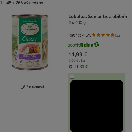
1 - 48 z 265 výsledkov
product items have been changed
Lukullus Senior bez obilnín
6 x 400 g
Rating: 4.5/5
(
32
)
11,99 €
5,00 € / kg
11,39 €
2 možností