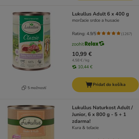
Lukullus Adult 6 x 400 g
morčacie srdce a husacie
Rating: 4.9/5
(
1267
)
10,99 €
4,58 € / kg
10,44 €
Pridať do košíka
5 možností
Lukullus Naturkost Adult /
Junior, 6 x 800 g - 5 + 1
zdarma!
Kura & teľacie