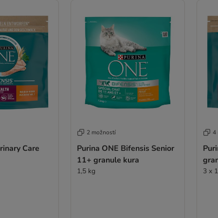
2 možností
4
rinary Care
Purina ONE Bifensis Senior
Pur
11+ granule kura
gra
1,5 kg
3 x 1