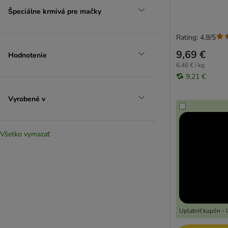
Špeciálne krmivá pre mačky
Rating: 4.8/5
9,69 €
Hodnotenie
6,46 € / kg
9,21 €
Vyrobené v
Všetko vymazať
Uplatniť kupón - 