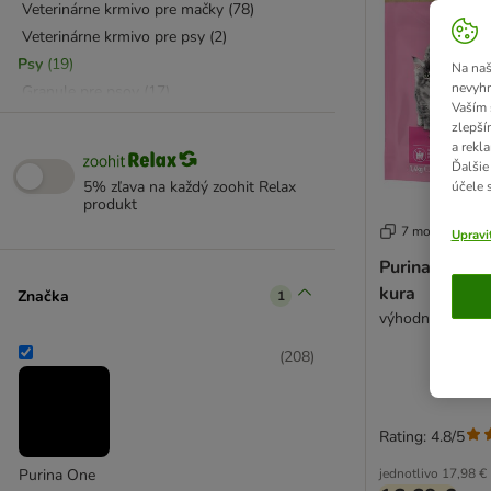
Veterinárne krmivo pre mačky
(
78
)
Veterinárne krmivo pre psy
(
2
)
Psy
(
19
)
Na naš
nevyhn
Granule pre psov
(
17
)
Vaším 
Pre rôzne psie plemená
(
9
)
zlepší
Konzervy/kapsičky pre psov
(
2
)
a rekl
Ďalšie
Doplnkové a veterinárne krmivo
(
2
)
5% zľava na každý zoohit Relax
účele 
produkt
7 možností
Upravi
Purina ONE Ju
kura
Značka
1
výhodné balenie:
(
208
)
Rating: 4.8/5
jednotlivo
17,98 €
Purina One