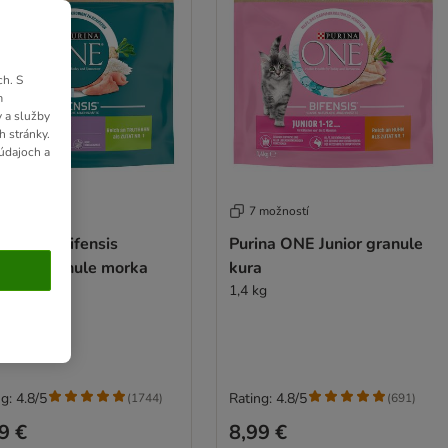
h. S
m
 a služby
h stránky.
údajoch a
 možností
7 možností
ina ONE Bifensis
Purina ONE Junior granule
sitive granule morka
kura
kg
1,4 kg
g: 4.8/5
Rating: 4.8/5
(
1744
)
(
691
)
9 €
8,99 €