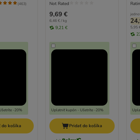
Not Rated
Ratin
(
463
)
9,69 €
jedno
24,
6,46 € / kg
9,21 €
5,95 €
2
Ušetríte -20%
Uplatniť kupón - Ušetríte -20%
Upla
ť do košíka
Pridať do košíka