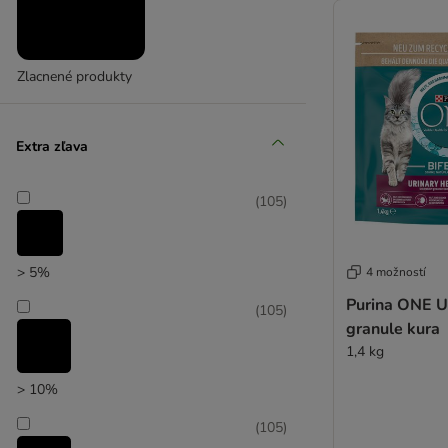
Zlacnené produkty
Extra zľava
(
105
)
> 5%
4 možností
Purina ONE U
(
105
)
granule kura
1,4 kg
> 10%
(
105
)