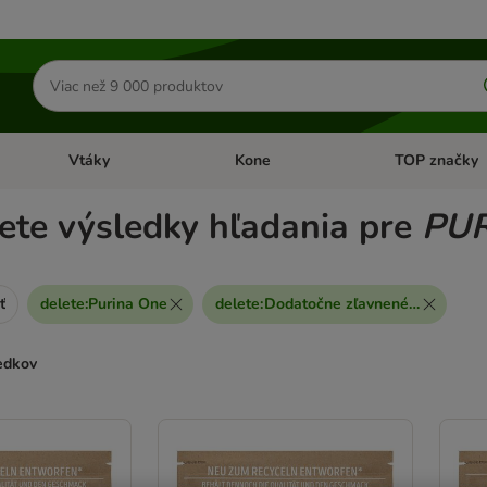
Hľadať
produkty
Vtáky
Kone
TOP značky
Otvoriť menu: Malé zvieratá
Otvoriť menu: Vtáky
Otvoriť menu: 
ete výsledky hľadania pre
PU
ť
delete
:
Purina One
delete
:
Dodatočne zľavnené produkty
ledkov
ve been changed