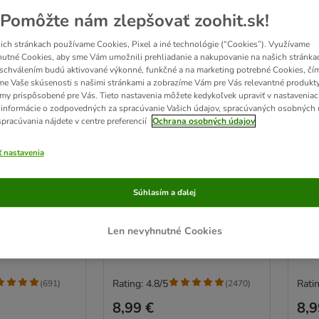
Pomôžte nám zlepšovať zoohit.sk!
ich stránkach používame Cookies, Pixel a iné technológie (“Cookies”). Využívame
utné Cookies, aby sme Vám umožnili prehliadanie a nakupovanie na našich stránkac
schválením budú aktivované výkonné, funkčné a na marketing potrebné Cookies, čí
me Vaše skúsenosti s našimi stránkami a zobrazíme Vám pre Vás relevantné produkty
amy prispôsobené pre Vás. Tieto nastavenia môžete kedykoľvek upraviť v nastaveniac
 informácie o zodpovedných za spracúvanie Vašich údajov, spracúvaných osobných 
spracúvania nájdete v centre preferencií
Ochrana osobných údajov
9 možností
6
ť nastavenia
nior granule
Purina ONE Bifensis
Pur
Sterilised granule hovädzie
Sen
Súhlasím a ďalej
 2 x 1,4 kg
1,4 kg
1,4 
Len nevyhnutné Cookies
Rating: 4.8/5
Ratin
(
691
)
(
2470
)
8,99 €
8,9