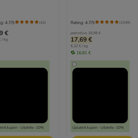
g: 4.7/5
Rating: 4.7/5
(
42
)
(
1049
)
9 €
jednotlivo
18,98 €
17,69 €
 / kg
6,32 € / kg
16,81 €
tniť kupón - Ušetríte -20%
Uplatniť kupón - Ušetríte -20%