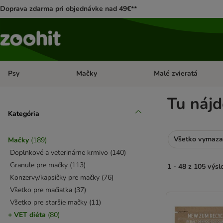
Doprava zdarma pri objednávke nad 49€**
Psy
Mačky
Malé zvieratá
Otvoriť menu: Psy
Otvoriť menu: Mačky
Tu nájd
Kategória
Všetko vymaza
Mačky
(
189
)
Doplnkové a veterinárne krmivo
(
140
)
Granule pre mačky
(
113
)
1 - 48 z 105 výs
Konzervy/kapsičky pre mačky
(
76
)
Všetko pre mačiatka
(
37
)
product items ha
Všetko pre staršie mačky
(
11
)
+ VET diéta
(
80
)