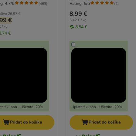
g: 4.7/5
Rating: 5/5
(
463
)
(
2
)
8,99 €
tlivo
26,97 €
99 €
6,42 € / kg
 / kg
8,54 €
3,74 €
tniť kupón - Ušetríte -20%
Uplatniť kupón - Ušetríte -20%
Pridať do košíka
Pridať do košíka