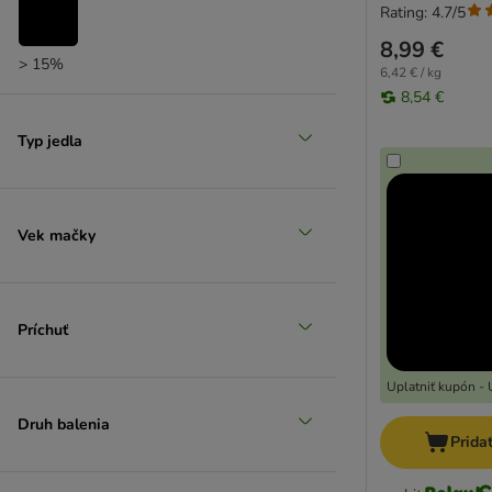
Rating: 4.7/5
8,99 €
> 15%
6,42 € / kg
8,54 €
Typ jedla
Vek mačky
Príchuť
Uplatniť kupón - 
Druh balenia
Prida