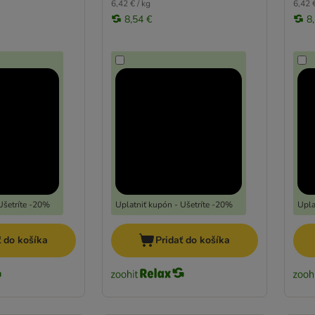
6,42 € / kg
6,42 €
8,54 €
8
Ušetríte -20%
Uplatniť kupón - Ušetríte -20%
Upla
ť do košíka
Pridať do košíka