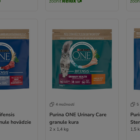
4 možností
5
fensis
Purina ONE Urinary Care
Pur
anule hovädzie
granule kura
Ster
2 x 1,4 kg
1,5 