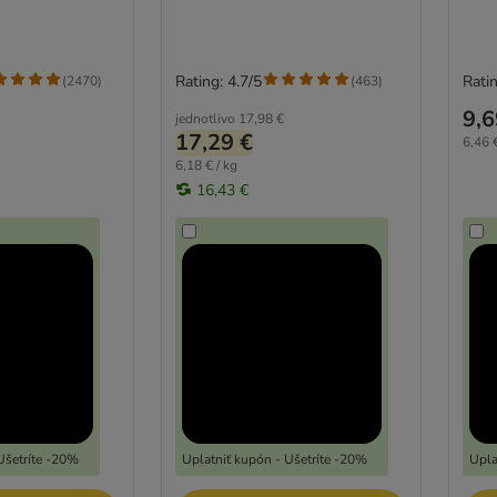
Rating: 4.7/5
Ratin
(
2470
)
(
463
)
9,6
jednotlivo
17,98 €
17,29 €
6,46 €
6,18 € / kg
16,43 €
Ušetríte -20%
Uplatniť kupón - Ušetríte -20%
Upla