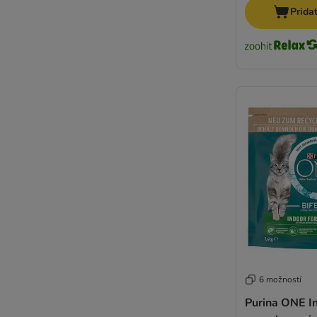
Prida
6 možností
Purina ONE I