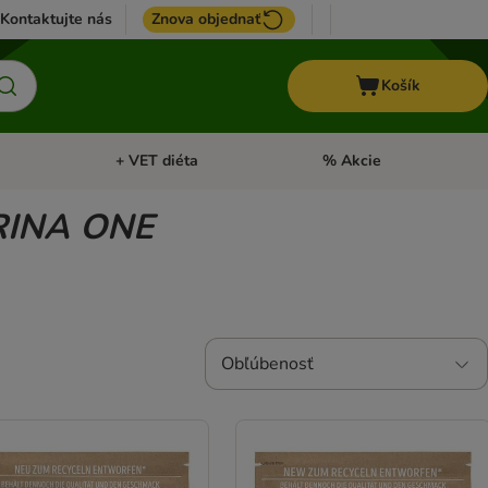
Kontaktujte nás
Znova objednať
Košík
+ VET diéta
% Akcie
Kone
Otvoriť menu: TOP značky
Otvoriť menu: + VET diéta
RINA ONE
Obľúbenosť