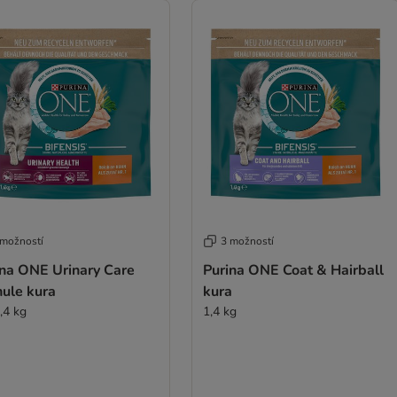
 možností
3 možností
ina ONE Urinary Care
Purina ONE Coat & Hairball
nule kura
kura
,4 kg
1,4 kg