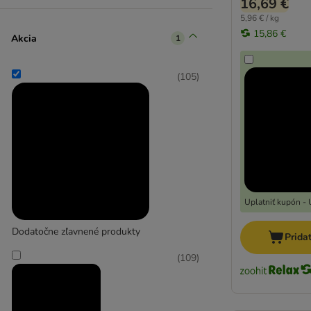
16,69 €
5,96 € / kg
15,86 €
Akcia
1
(
105
)
Uplatniť kupón - 
Dodatočne zľavnené produkty
Prida
(
109
)