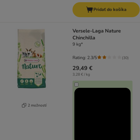
Pridať do košíka
Versele-Laga Nature
Chinchilla
9 kg*
Rating: 2.3/5
(
30
)
29,49 €
3,28 € / kg
2 možností