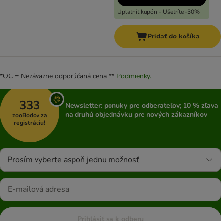
Uplatniť kupón - Ušetríte -30%
Pridať do košíka
*OC = Nezáväzne odporúčaná cena **
Podmienky.
333
Newsletter: ponuky pre odberateľov; 10 % zľava
na druhú objednávku pre nových zákazníkov
zooBodov za
registráciu!
Prosím vyberte aspoň jednu možnosť
Prihlásiť sa k odberu