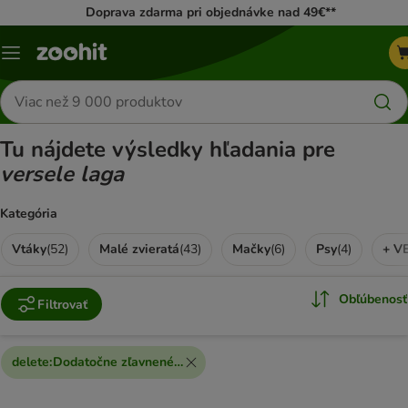
Doprava zdarma pri objednávke nad 49€**
Kategórie
Hľadať
produkty
Tu nájdete výsledky hľadania pre
versele laga
Kategória
Vtáky
(
52
)
Malé zvieratá
(
43
)
Mačky
(
6
)
Psy
(
4
)
+ VE
Obľúbenosť
Filtrovať
delete
:
Dodatočne zľavnené produkty