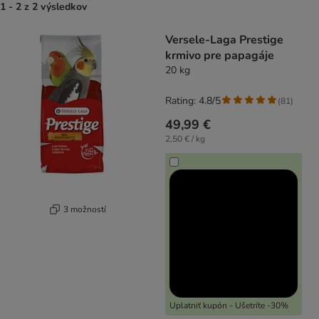
1 - 2 z 2 výsledkov
product items have been changed
Versele-Laga Prestige
krmivo pre papagáje
20 kg
Rating: 4.8/5
(
81
)
49,99 €
2,50 € / kg
3 možností
Uplatniť kupón - Ušetríte -30%