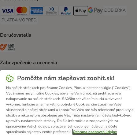
DOBIERKA
DOBIERKA Paym
Visa Payment Method
Mastercard Payment Method
American Express Payment Method
Diners Club Payment Method
PayPal Payment Method
Apple Pay Payment Method
Google Pay Payment Me
PLATBA VOPRED
PLATBA VOPRED Payment Method
Doručovatelia
SLOVAK PARCEL SERVICE Shipping Method
Zabezpečenie a ocenenia
Security
Security
Pomôžte nám zlepšovať zoohit.sk!
Na našich stránkach používame Cookies, Pixel a iné technológie (“Cookies”).
Využívame nevyhnutné Cookies, aby sme Vám umožnili prehliadanie a
nakupovanie na našich stránkach. S Vaším schválením budú aktivované
O nás
Kariéra
zooplus Corporate
Impressum
výkonné, funkčné a na marketing potrebné Cookies, čím zlepšíme Vaše
skúsenosti s našimi stránkami a zobrazíme Vám pre Vás relevantné produkty a
Všeobecné obchodné podmienky
Odstúpiť od zmluvy tu
DSA
služby a reklamy prispôsobené pre Vás. Tieto nastavenia môžete kedykoľvek
Likvidácia odpadov
Kontakt
Poštovné a doba doručenia
upraviť v nastaveniach stránky. Ďalšie informácie o zodpovedných za
spracúvanie Vašich údajov, spracúvaných osobných údajoch a účele
Spôsoby platby
Affiliate program
Ochrana osobných údajov
spracúvania nájdete v centre preferencií
Ochrana osobných údajov
Opt-out
Vyhlásenie o prístupnosti