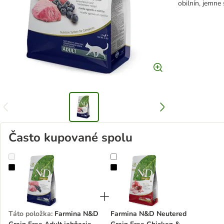
obilnín, jemne
Často kupované spolu
Farmina N&D Grain Free Adult jahňacie a čučoriedky
Farmina N&D Neutered Grain Free
Táto položka
:
Farmina N&D
Farmina N&D Neutered