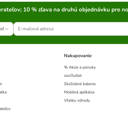
rateľov; 10 % zľava na druhú objednávku pre n
sť
Nakupovanie
% Akcie a ponuky
zooOutlet
m
Skúšobné balenia
atka
Mobilná aplikácia
Všetky výhody
ateľov