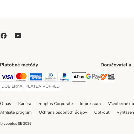
Platobné metódy
Doručovatelia
SLOVAK P
Visa Payment Method
Mastercard Payment Method
American Express Payment Method
Diners Club Payment Method
PayPal Payment Method
Apple Pay Payment Method
Google Pay Payment Me
DOBIERKA
PLATBA VOPRED
DOBIERKA Payment Method
PLATBA VOPRED Payment Method
O nás
Kariéra
zooplus Corporate
Impressum
Všeobecné o
Affiliate program
Ochrana osobných údajov
Opt-out
Vyhláseni
© zooplus SE
2026