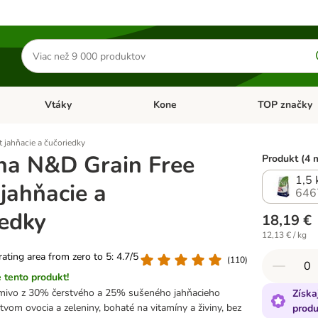
Hľadať
produkty
Vtáky
Kone
TOP značky
Otvoriť menu: Malé zvieratá
Otvoriť menu: Vtáky
Otvoriť menu: 
 jahňacie a čučoriedky
na N&D Grain Free
Produkt (4 
1,5 
jahňacie a
646
iedky
18,19 €
12,13 € / kg
 rating area from zero to 5: 4.7/5
(
110
)
 tento produkt!
rmivo z 30% čerstvého a 25% sušeného jahňacieho
Získa
vom ovocia a zeleniny, bohaté na vitamíny a živiny, bez
produ