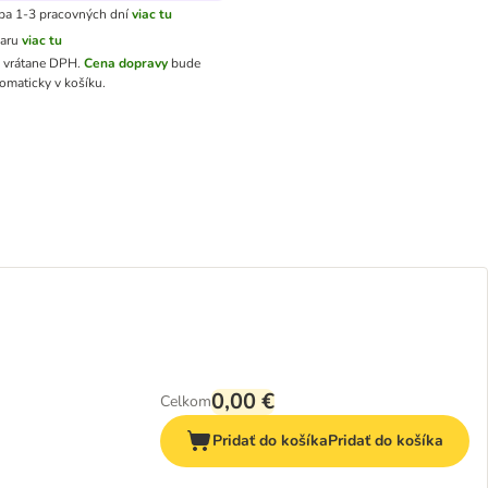
ba 1-3 pracovných dní
viac tu
varu
viac tu
ú vrátane DPH
.
Cena dopravy
bude
omaticky v košíku.
0,00 €
Celkom
Pridať do košíka
Pridať do košíka