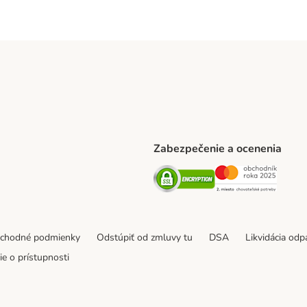
Zabezpečenie a ocenenia
ARCEL SERVICE Shipping Method
Security
Securit
thod
bchodné podmienky
Odstúpiť od zmluvy tu
DSA
Likvidácia od
e o prístupnosti