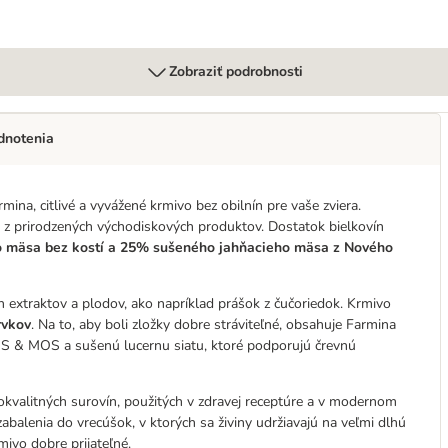
Zobraziť podrobnosti
dnotenia
ina, citlivé a vyvážené krmivo bez obilnín pre vaše zviera.
n z prirodzených východiskových produktov. Dostatok bielkovín
o mäsa bez kostí a 25% sušeného jahňacieho mäsa
z Nového
h extraktov a plodov, ako napríklad prášok z čučoriedok. Krmivo
rvkov
. Na to, aby boli zložky dobre stráviteľné, obsahuje Farmina
OS & MOS a sušenú lucernu siatu, ktoré podporujú črevnú
okvalitných surovín, použitých v zdravej receptúre a v modernom
zabalenia do vrecúšok, v ktorých sa živiny udržiavajú na veľmi dlhú
mivo dobre prijateľné.