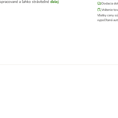
 spracované a ľahko stráviteľné
ďalej
Dodacia do
Vrátenie to
Všetky ceny s
vypočítaná aut
 Chicken & Pomegranate