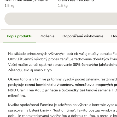
Grain Free Adult jahňacie a
Grain Free Chicken &
čučoriedky
1,5 kg
Pomegranate
1,5 kg
Popis produktu
Zloženie
Odporúčané dávkovanie
Ho
Na základe prirodzených výživových potrieb vašej mačky ponúka Farm
Obzvlášť jemný výrobný proces zaručuje zachovanie dôležitých živí
Vašej mačke zaručí opatrné spracovanie
30% čerstvého jahňacieh
Zélandu
, ako aj mäso z rýb.
Okrem toho je v krmive prítomný vysoký podiel zeleniny, rastlinnýc
poskytuje
cennú kombináciu vitamínov, minerálov a stopových p
N&D Grain Free Adult jahňacie a čučoriedky tiež ľanové semená, F
mikroflóru.
Kvalita spoločnosti Farmina je založená na výbere a kontrole vysok
spracovaní a balení krmív - "Just on time". Takýto postup výroby a 
dobu, je charakterizovaná sviežosťou a dobrou chuťou, a preto je kr