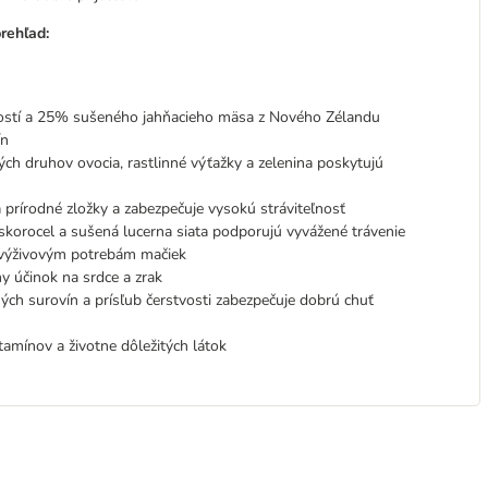
rehľad:
ostí a 25% sušeného jahňacieho mäsa z Nového Zélandu
ín
ných druhov ovocia, rastlinné výťažky a zelenina poskytujú
prírodné zložky a zabezpečuje vysokú stráviteľnosť
skorocel a sušená lucerna siata podporujú vyvážené trávenie
výživovým potrebám mačiek
 účinok na srdce a zrak
ch surovín a prísľub čerstvosti zabezpečuje dobrú chuť
tamínov a životne dôležitých látok