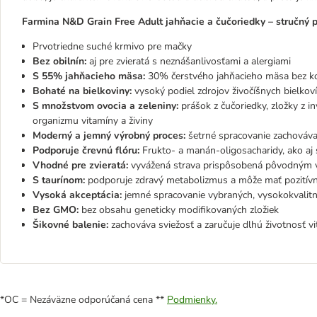
Farmina N&D Grain Free Adult jahňacie a čučoriedky – stručný p
Prvotriedne suché krmivo pre mačky
Bez obilnín:
aj pre zvieratá s neznášanlivosťami a alergiami
S 55% jahňacieho mäsa:
30% čerstvého jahňacieho mäsa bez k
Bohaté na bielkoviny:
vysoký podiel zdrojov živočíšnych bielkov
S množstvom ovocia a zeleniny:
prášok z čučoriedky, zložky z i
organizmu vitamíny a živiny
Moderný a jemný výrobný proces:
šetrné spracovanie zachováva 
Podporuje črevnú flóru:
Frukto- a manán-oligosacharidy, ako aj 
Vhodné pre zvieratá:
vyvážená strava prispôsobená pôvodným 
S taurínom:
podporuje zdravý metabolizmus a môže mať pozitívny
Vysoká akceptácia:
jemné spracovanie vybraných, vysokokvalitný
Bez GMO:
bez obsahu geneticky modifikovaných zložiek
Šikovné balenie:
zachováva sviežosť a zaručuje dlhú životnosť vi
*OC = Nezáväzne odporúčaná cena **
Podmienky.