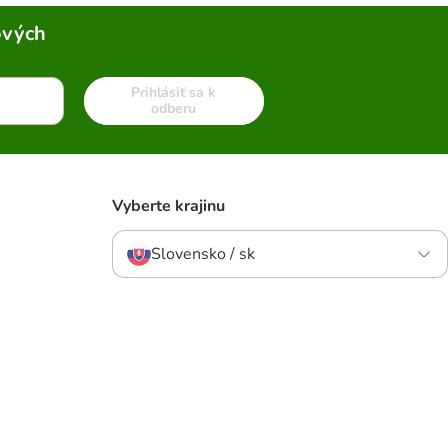
ových
Prihlásiť sa k
odberu
Vyberte krajinu
Slovensko / sk