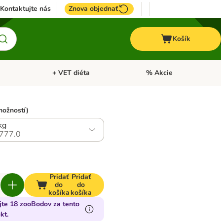
Kontaktujte nás
Znova objednať
Košík
+ VET diéta
% Akcie
Kone
Otvoriť menu: TOP značky
Otvoriť menu: + VET diéta
možností)
kg
777.0
Pridať
Pridať
do
do
košíka
košíka
jte 18 zooBodov za tento
kt.