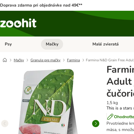
Doprava zdarma pri objednávke nad 49€**
Psy
Mačky
Malé zvieratá
Otvoriť menu: Psy
Otvoriť menu: Mačky
Mačky
Granule pre mačky
Farmina
Farmina N&D Grain Free Adult
Farmi
Adult 
čučor
1,5 kg
This is a stars
Ohodnoťte
Prvotriedne k
mäsa, s množst