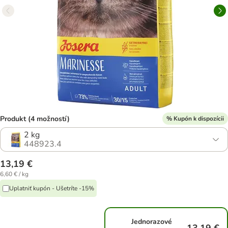
Produkt (4 možností)
% Kupón k dispozícii
2 kg
448923.4
13,19 €
6,60 € / kg
Uplatniť kupón - Ušetríte -15%
Jednorazové