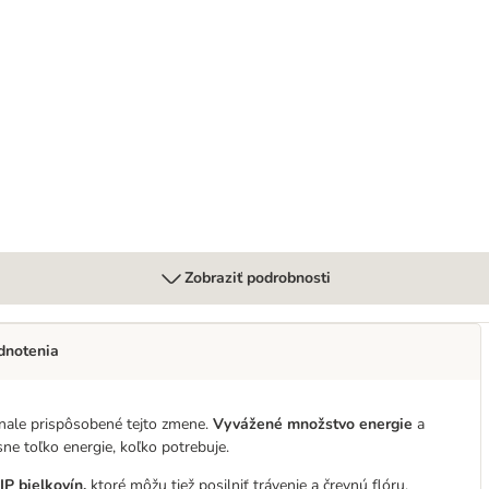
Zobraziť podrobnosti
dnotenia
onale prispôsobené tejto zmene.
Vyvážené množstvo energie
a
e toľko energie, koľko potrebuje.
IP bielkovín,
ktoré môžu tiež posilniť trávenie a črevnú flóru.