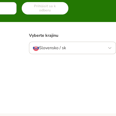
Prihlásiť sa k
odberu
Vyberte krajinu
Slovensko / sk