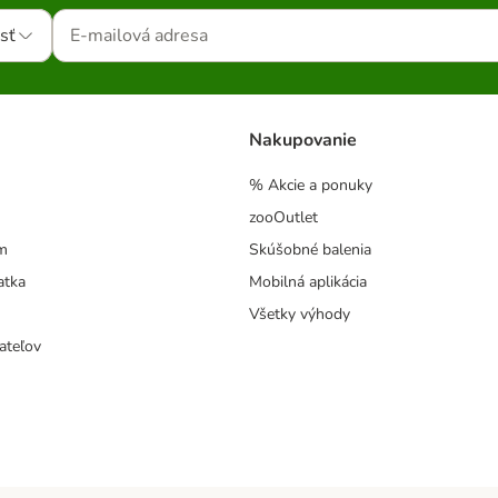
sť
Nakupovanie
% Akcie a ponuky
zooOutlet
m
Skúšobné balenia
atka
Mobilná aplikácia
Všetky výhody
ateľov