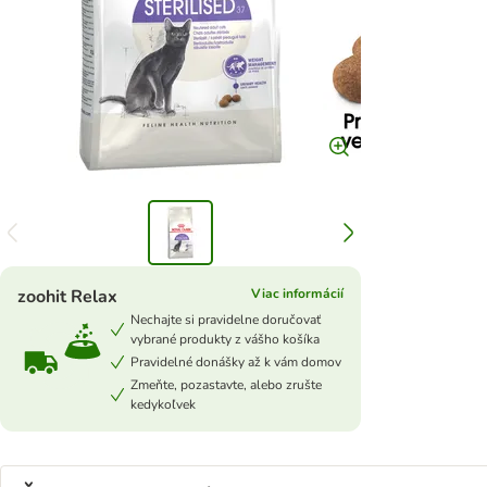
zoohit Relax
Viac informácií
Nechajte si pravidelne doručovať
vybrané produkty z vášho košíka
Pravidelné donášky až k vám domov
Zmeňte, pozastavte, alebo zrušte
kedykoľvek