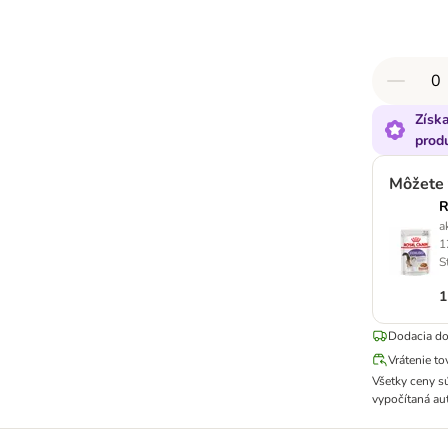
Získ
produ
Môžete 
R
a
1
S
1
Dodacia do
Vrátenie to
Všetky ceny s
vypočítaná au