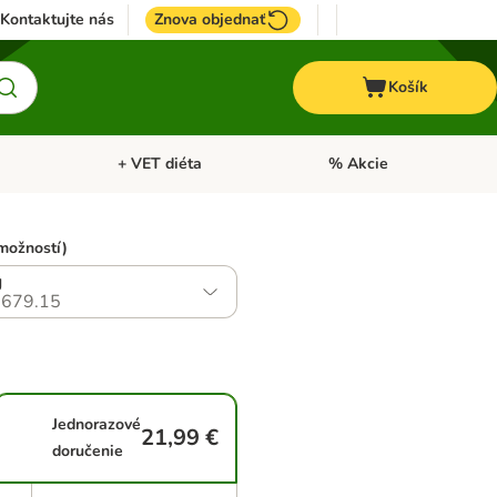
Kontaktujte nás
Znova objednať
Košík
+ VET diéta
% Akcie
Kone
Otvoriť menu: TOP značky
Otvoriť menu: + VET diéta
možností)
g
679.15
Jednorazové
21,99 €
doručenie