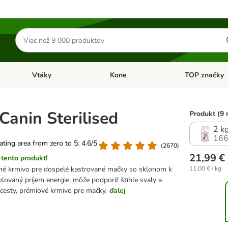
Hľadať
produkty
Vtáky
Kone
TOP značky
Otvoriť menu: Malé zvieratá
Otvoriť menu: Vtáky
Otvoriť menu: 
Canin Sterilised
Produkt (9 
2 k
166
rating area from zero to 5: 4.6/5
(
2670
)
21,99 €
tento produkt!
é krmivo pre dospelé kastrované mačky so sklonom k
11,00 € / kg
lovaný príjem energie, môže podporiť štíhle svaly a
cesty, prémiové krmivo pre mačky.
ďalej