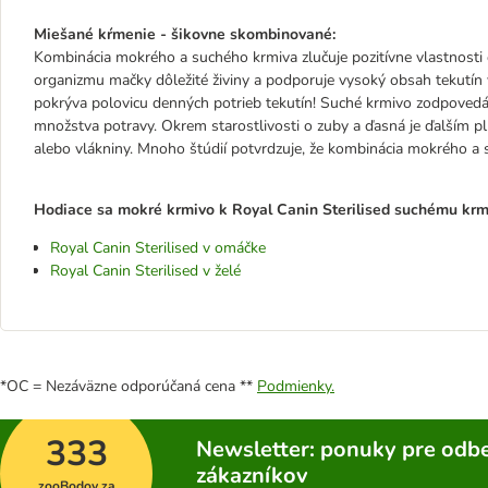
Miešané kŕmenie - šikovne skombinované:
Kombinácia mokrého a suchého krmiva zlučuje pozitívne vlastnosti
organizmu mačky dôležité živiny a podporuje vysoký obsah tekutín
pokrýva polovicu denných potrieb tekutín! Suché krmivo zodpove
množstva potravy. Okrem starostlivosti o zuby a ďasná je ďalším pl
alebo vlákniny. Mnoho štúdií potvrdzuje, že kombinácia mokrého a s
Hodiace sa mokré krmivo k Royal Canin Sterilised suchému krmi
Royal Canin Sterilised v omáčke
Royal Canin Sterilised v želé
*OC = Nezáväzne odporúčaná cena **
Podmienky.
333
Newsletter: ponuky pre odbe
zákazníkov
zooBodov za