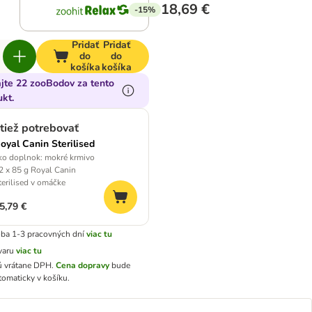
18,69 €
-15%
Pridať
Pridať
do
do
košíka
košíka
ajte 22 zooBodov za tento
kt.
tiež potrebovať
oyal Canin Sterilised
ko doplnok: mokré krmivo
2 x 85 g Royal Canin
terilised v omáčke
5,79 €
ba 1-3 pracovných dní
viac tu
varu
viac tu
ú vrátane DPH
.
Cena dopravy
bude
tomaticky v košíku.