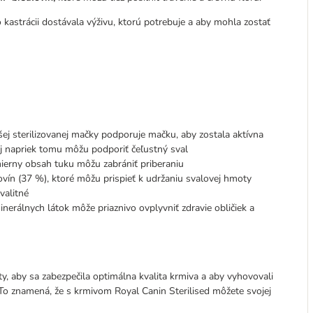
 kastrácii dostávala výživu, ktorú potrebuje a aby mohla zostať
j sterilizovanej mačky podporuje mačku, aby zostala aktívna
aj napriek tomu môžu podporiť čeľustný sval
ierny obsah tuku môžu zabrániť priberaniu
ín (37 %), ktoré môžu prispieť k udržaniu svalovej hmoty
valitné
erálnych látok môže priaznivo ovplyvniť zdravie obličiek a
y, aby sa zabezpečila optimálna kvalita krmiva a aby vyhovovali
To znamená, že s krmivom Royal Canin Sterilised môžete svojej