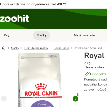
Doprava zdarma pri objednávke nad 49€**
Psy
Mačky
Malé zvieratá
Otvoriť menu: Psy
Otvoriť menu: Mačky
Mačky
Granule pre mačky
Royal Canin
Royal Canin Sterilised
Royal 
2 kg
This is a stars 
Ohodnoťte 
Kompletné such
nadváhe, kontro
zdravé močové 