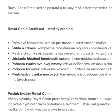
Royal Canin Sterilised sa postará o to, aby mačka bezprostredne po
aktívna.
Royal Canin Sterilised - stručný prehľad:
Prémiové kompletné krmivo pre dospelé, sterilizované mačky
Štíhla a zdravá:
komplexná receptúra na reguláciu hmotnosti vaše
Malé a chrumkavé:
špeciálne upravené granuly sa ľahko žujú a 
Udržanie ideálnej hmotnosti:
upravená energetická hodnota a m
Podpora tvorby svalovej hmoty:
vďaka zvýšenému obsahu bielkov
Podpora trávenia:
vďaka bielkovinám LIP, ktoré sú mimoriadne k
Predchádza vzniku močových kameňov:
prispôsobený obsah min
močových ciest
Prísľub kvality Royal Canin
Všetky výrobky Royal Canin prechádzajú rozsiahlou kontrolou kvalit
individuálnym nutričným potrebám a životnému štýlu vašej mačky. 
mačke ponúknuť kvalitnú a vyváženú stravu.