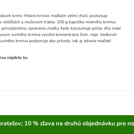
 oboch krmív. Mokré krmivo mačkám veľmi chutí, poskytuje
 v obličkách a močovom trakte. 100 g kapsička mokrého krmiva
dá prirodzenému správaniu mačky, kedy konzumuje počas dňa malé
usom suchého krmiva vysoká koncentrácia živín, napr. bielkovín
uchého krmiva podporuje ako prírodu, tak aj zdravie mačiek!
vu nájdete tu:
rateľov; 10 % zľava na druhú objednávku pre n