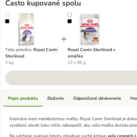
Často kupované spolu
Royal Canin Sterilised
Royal Canin Sterilised v omáčke
Táto položka
:
Royal Canin
Royal Canin Sterilised v
Sterilised
omáčke
2 kg
12 x 85 g
Popis produktu
Zloženie
Odporúčané dávkovanie
Ho
Kastrácia mení metabolizmus mačky. Royal Canin Sterilised je dok
vyvážený obsah tuku môžu zabezpečiť, aby vaša mačka dostala presn
Na udržanie svalovej hmoty obsahuje suché krmivo
veľa cenných L