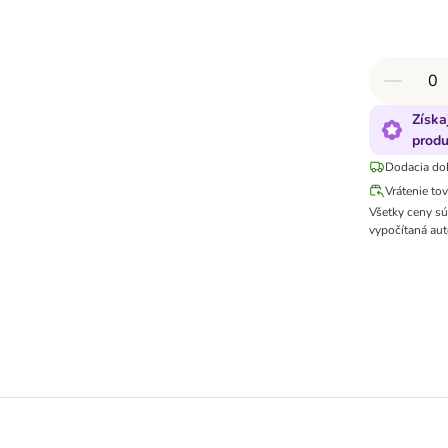
Získa
produ
Dodacia do
Vrátenie to
Všetky ceny s
vypočítaná aut