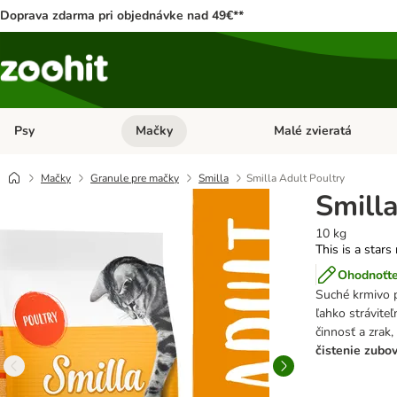
Doprava zdarma pri objednávke nad 49€**
Psy
Mačky
Malé zvieratá
Otvoriť menu: Psy
Otvoriť menu: Mačky
Mačky
Granule pre mačky
Smilla
Smilla Adult Poultry
Smilla
10 kg
This is a stars
Ohodnoťte
Suché krmivo p
ľahko stráviteľ
činnosť a zrak,
čistenie zubo