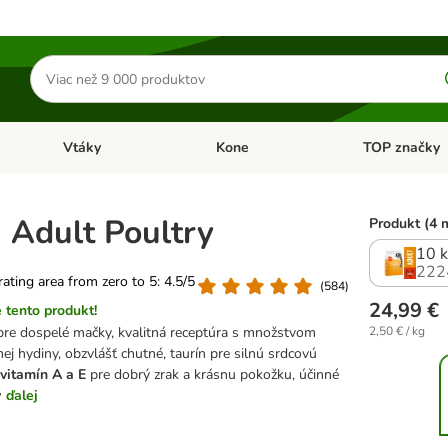
Hľadať
produkty
Vtáky
Kone
TOP značky
Otvoriť menu: Malé zvieratá
Otvoriť menu: Vtáky
Otvoriť menu: 
 Adult Poultry
Produkt (4 
10 
222
 rating area from zero to 5: 4.5/5
(
584
)
24,99 €
 tento produkt!
re dospelé mačky, kvalitná receptúra ​​s množstvom
2,50 € / kg
nej hydiny, obzvlášť chutné, taurín pre silnú srdcovú
vitamín A a E
pre dobrý zrak a krásnu pokožku, účinné
v
ďalej