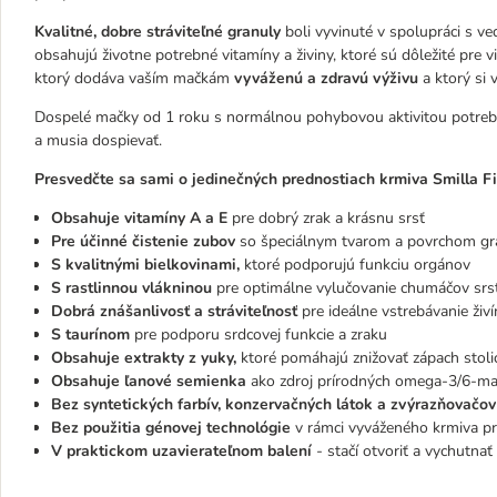
Kvalitné, dobre stráviteľné granuly
boli vyvinuté v spolupráci s v
obsahujú životne potrebné vitamíny a živiny, ktoré sú dôležité pre vi
ktorý dodáva vaším mačkám
vyváženú a zdravú výživu
a ktorý si 
Dospelé mačky od 1 roku s normálnou pohybovou aktivitou potrebuj
a musia dospievať.
Presvedčte sa sami o jedinečných prednostiach krmiva Smilla Fi
Obsahuje vitamíny A a E
pre dobrý zrak a krásnu srsť
Pre účinné čistenie zubov
so špeciálnym tvarom a povrchom gr
S kvalitnými bielkovinami,
ktoré podporujú funkciu orgánov
S rastlinnou vlákninou
pre optimálne vylučovanie chumáčov srsti
Dobrá znášanlivosť a stráviteľnosť
pre ideálne vstrebávanie živí
S taurínom
pre podporu srdcovej funkcie a zraku
Obsahuje extrakty z yuky,
ktoré pomáhajú znižovať zápach stoli
Obsahuje ľanové semienka
ako zdroj prírodných omega-3/6-ma
Bez syntetických farbív, konzervačných látok a zvýrazňovačov
Bez použitia génovej technológie
v rámci vyváženého krmiva p
V praktickom uzavierateľnom balení
- stačí otvoriť a vychutnať