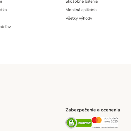
m
Skúšobné balenia
atka
Mobilná aplikácia
Všetky výhody
ateľov
Zabezpečenie a ocenenia
ARCEL SERVICE Shipping Method
Security
Securit
thod