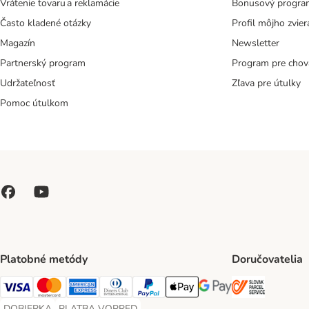
Vrátenie tovaru a reklamácie
Bonusový progra
Často kladené otázky
Profil môjho zvier
Magazín
Newsletter
Partnerský program
Program pre chov
Udržateľnosť
Zľava pre útulky
Pomoc útulkom
Platobné metódy
Doručovatelia
SLOVAK P
Visa Payment Method
Mastercard Payment Method
American Express Payment Method
Diners Club Payment Method
PayPal Payment Method
Apple Pay Payment Method
Google Pay Payment Me
DOBIERKA
PLATBA VOPRED