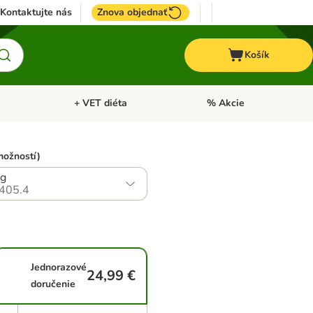
Kontaktujte nás
Znova objednať
Košík
+ VET diéta
% Akcie
Kone
Otvoriť menu: TOP značky
Otvoriť menu: + VET diéta
možností)
kg
405.4
Jednorazové
24,99 €
doručenie