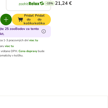
21,24 €
-15%
Pridať
Pridať
do
do
košíka
košíka
jte 25 zooBodov za tento
kt.
ba 1-3 pracovných dní
viac tu
varu
viac tu
ú vrátane DPH
.
Cena dopravy
bude
omaticky v košíku.