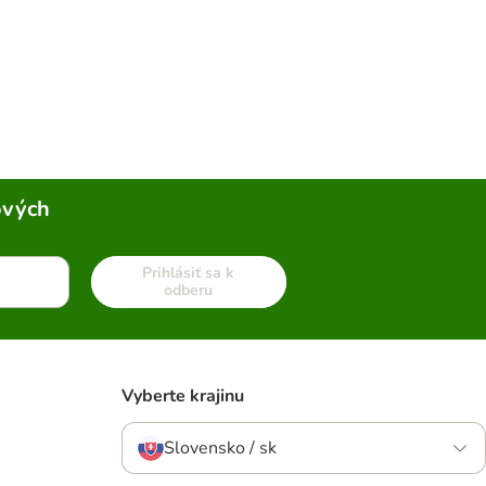
ových
Prihlásiť sa k
odberu
Vyberte krajinu
Slovensko / sk