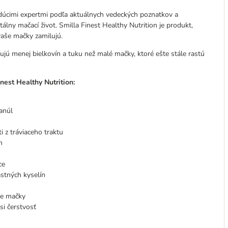
edúcimi expertmi podľa aktuálnych vedeckých poznatkov a
tálny mačací život. Smilla Finest Healthy Nutrition je produkt,
vaše mačky zamilujú.
ú menej bielkovín a tuku než malé mačky, ktoré ešte stále rastú
nest Healthy Nutrition:
anúl
 z tráviaceho traktu
n
ce
stných kyselín
re mačky
 si čerstvosť