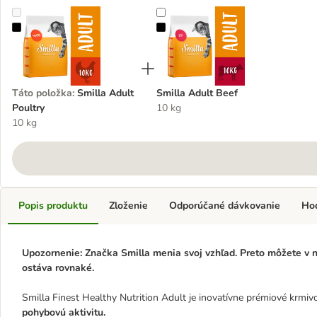
Smilla Adult Poultry
Smilla Adult Beef
Táto položka
:
Smilla Adult
Smilla Adult Beef
Poultry
10 kg
10 kg
Popis produktu
Zloženie
Odporúčané dávkovanie
Ho
Upozornenie: Značka Smilla menia svoj vzhľad. Preto môžete v na
ostáva rovnaké.
Smilla Finest Healthy Nutrition Adult je inovatívne prémiové krmiv
pohybovú aktivitu.