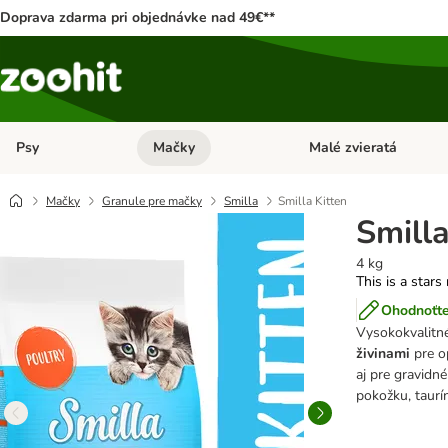
Doprava zdarma pri objednávke nad 49€**
Psy
Mačky
Malé zvieratá
Otvoriť menu: Psy
Otvoriť menu: Mačky
Mačky
Granule pre mačky
Smilla
Smilla Kitten
Smilla
4 kg
This is a stars
Ohodnoťte
Vysokokvalitn
živinami
pre o
aj pre gravidné
pokožku, taurí