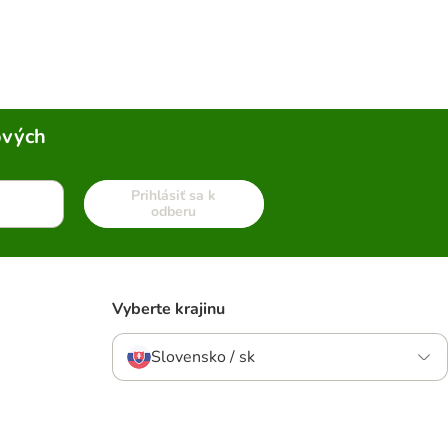
ových
Prihlásiť sa k
odberu
Vyberte krajinu
Slovensko / sk