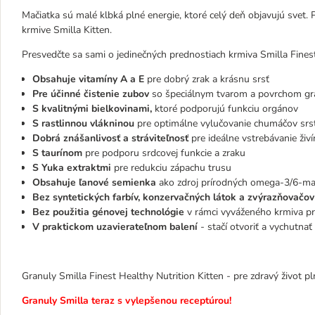
Mačiatka sú malé klbká plné energie, ktoré celý deň objavujú svet. 
krmive Smilla Kitten.
Presvedčte sa sami o jedinečných prednostiach krmiva Smilla Finest
Obsahuje vitamíny A a E
pre dobrý zrak a krásnu srsť
Pre účinné čistenie zubov
so špeciálnym tvarom a povrchom gr
S kvalitnými bielkovinami,
ktoré podporujú funkciu orgánov
S rastlinnou vlákninou
pre optimálne vylučovanie chumáčov srsti
Dobrá znášanlivosť a stráviteľnosť
pre ideálne vstrebávanie živí
S taurínom
pre podporu srdcovej funkcie a zraku
S Yuka extraktmi
pre redukciu zápachu trusu
Obsahuje ľanové semienka
ako zdroj prírodných omega-3/6-ma
Bez syntetických farbív, konzervačných látok a zvýrazňovačov
Bez použitia génovej technológie
v rámci vyváženého krmiva p
V praktickom uzavierateľnom balení
- stačí otvoriť a vychutnať
Granuly Smilla Finest Healthy Nutrition Kitten - pre zdravý život p
Granuly Smilla teraz s vylepšenou receptúrou!