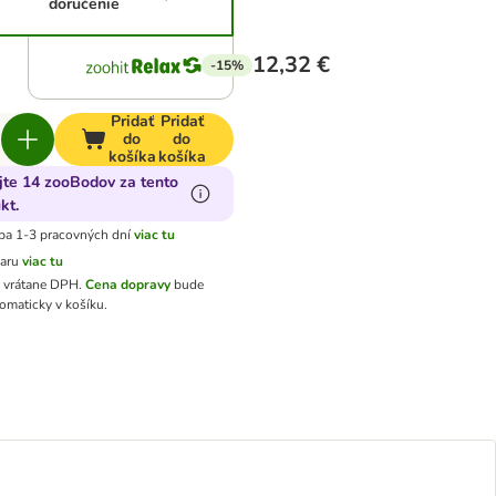
doručenie
12,32 €
-15%
Pridať
Pridať
do
do
košíka
košíka
jte 14 zooBodov za tento
kt.
ba 1-3 pracovných dní
viac tu
varu
viac tu
ú vrátane DPH
.
Cena dopravy
bude
omaticky v košíku.