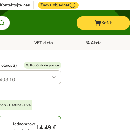
Kontaktujte nás
Znova objednať
Košík
+ VET diéta
% Akcie
Kone
Otvoriť menu: TOP značky
Otvoriť menu: + VET diéta
možností)
% Kupón k dispozícii
408.10
upón - Ušetríte -15%
Jednorazové
14,49 €