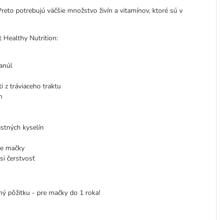
Preto potrebujú väčšie množstvo živín a vitamínov, ktoré sú v
 Healthy Nutrition:
anúl
 z tráviaceho traktu
n
stných kyselín
re mačky
 si čerstvosť
lný pôžitku - pre mačky do 1 roka!