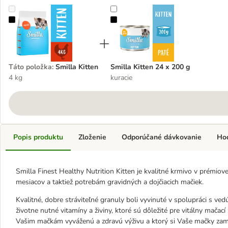
Smilla Kitten
Smilla Kitten 24 x 200 g
Táto položka
:
Smilla Kitten
Smilla Kitten 24 x 200 g
4 kg
kuracie
Popis produktu
Zloženie
Odporúčané dávkovanie
Ho
Smilla Finest Healthy Nutrition Kitten je kvalitné krmivo v prémiov
mesiacov a taktiež potrebám gravidných a dojčiacich mačiek.
Kvalitné, dobre stráviteľné granuly boli vyvinuté v spolupráci s v
životne nutné vitamíny a živiny, ktoré sú dôležité pre vitálny mačací
Vašim mačkám vyváženú a zdravú výživu a ktorý si Vaše mačky zami