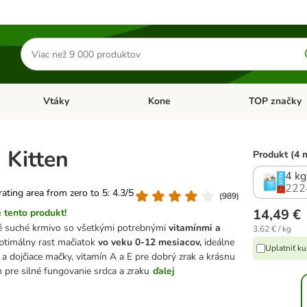
Hľadať
produkty
Vtáky
Kone
TOP značky
Otvoriť menu: Malé zvieratá
Otvoriť menu: Vtáky
Otvoriť menu: 
 Kitten
Produkt (4 
4 kg
222
 rating area from zero to 5: 4.3/5
(
989
)
14,49 €
 tento produkt!
é suché krmivo so všetkými potrebnými
vitamínmi a
3,62 € / kg
ptimálny rast mačiatok
vo veku 0-12 mesiacov,
ideálne
Uplatniť k
 a dojčiace mačky, vitamín A a E pre dobrý zrak a krásnu
n pre silné fungovanie srdca a zraku
ďalej