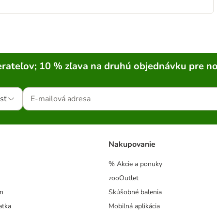
rateľov; 10 % zľava na druhú objednávku pre n
sť
Nakupovanie
% Akcie a ponuky
zooOutlet
m
Skúšobné balenia
atka
Mobilná aplikácia