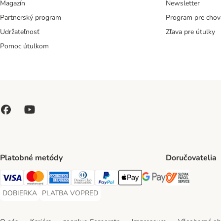
Magazín
Newsletter
Partnerský program
Program pre chov
Udržateľnosť
Zľava pre útulky
Pomoc útulkom
Platobné metódy
Doručovatelia
SLOVAK P
Visa Payment Method
Mastercard Payment Method
American Express Payment Method
Diners Club Payment Method
PayPal Payment Method
Apple Pay Payment Method
Google Pay Payment Me
DOBIERKA
PLATBA VOPRED
DOBIERKA Payment Method
PLATBA VOPRED Payment Method