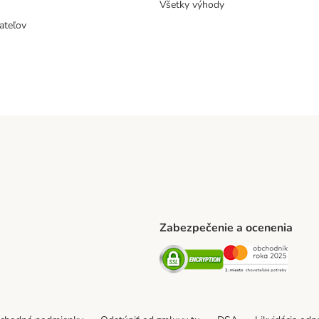
Všetky výhody
ateľov
Zabezpečenie a ocenenia
ARCEL SERVICE Shipping Method
Security
Securit
thod