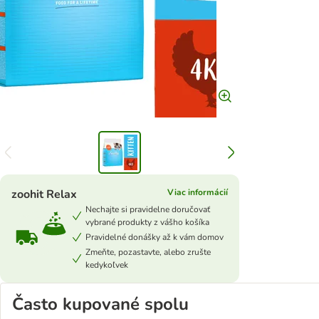
zoohit Relax
Viac informácií
Nechajte si pravidelne doručovať
vybrané produkty z vášho košíka
Pravidelné donášky až k vám domov
Zmeňte, pozastavte, alebo zrušte
kedykoľvek
Často kupované spolu