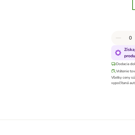
Získa
produ
Dodacia do
Vrátenie to
Všetky ceny s
vypočítaná aut