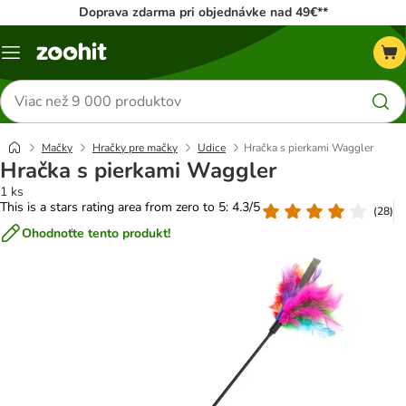
Doprava zdarma pri objednávke nad 49€**
Kategórie
Hľadať
produkty
Mačky
Hračky pre mačky
Udice
Hračka s pierkami Waggler
Hračka s pierkami Waggler
1 ks
This is a stars rating area from zero to 5: 4.3/5
(
28
)
Ohodnoťte tento produkt!