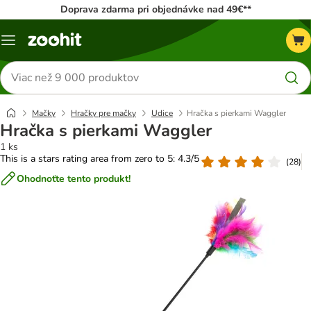
Doprava zdarma pri objednávke nad 49€**
Kategórie
Hľadať
produkty
Mačky
Hračky pre mačky
Udice
Hračka s pierkami Waggler
Hračka s pierkami Waggler
1 ks
This is a stars rating area from zero to 5: 4.3/5
(
28
)
Ohodnoťte tento produkt!