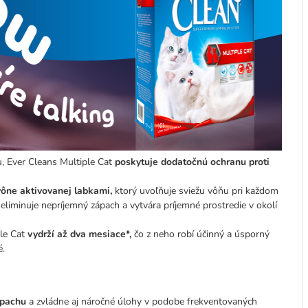
u, Ever Cleans Multiple Cat
poskytuje dodatočnú ochranu proti
ône aktivovanej labkami,
ktorý uvoľňuje sviežu vôňu pri každom
 eliminuje nepríjemný zápach a vytvára príjemné prostredie v okolí
ple Cat
vydrží až dva mesiace*,
čo z neho robí účinný a úsporný
é.
ápachu
a zvládne aj náročné úlohy v podobe frekventovaných