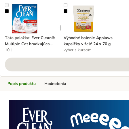
Ever Clean® Multiple Cat hrudkujúca podstielka
Výhodné balenie Applaws kapsičky
Táto položka
:
Ever Clean®
Výhodné balenie Applaws
Multiple Cat hrudkujúca
kapsičky v želé 24 x 70 g
podstielka
10 l
výber s kuracím
Popis produktu
Hodnotenia