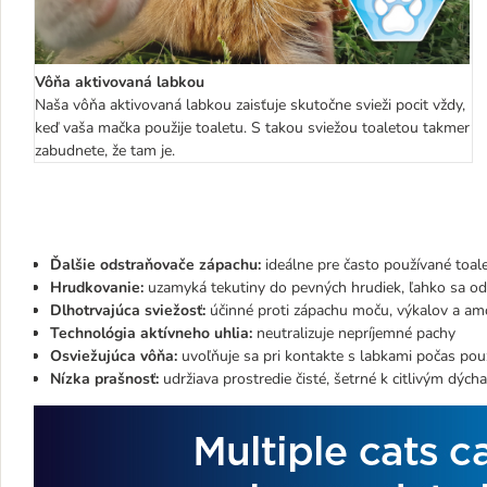
Vôňa aktivovaná labkou
Naša vôňa aktivovaná labkou zaisťuje skutočne svieži pocit vždy,
keď vaša mačka použije toaletu. S takou sviežou toaletou takmer
zabudnete, že tam je.
Ďalšie odstraňovače zápachu:
ideálne pre často používané toal
Hrudkovanie:
uzamyká tekutiny do pevných hrudiek, ľahko sa ods
Dlhotrvajúca sviežosť:
účinné proti zápachu moču, výkalov a am
Technológia aktívneho uhlia:
neutralizuje nepríjemné pachy
Osviežujúca vôňa:
uvoľňuje sa pri kontakte s labkami počas pou
Nízka prašnosť:
udržiava prostredie čisté, šetrné k citlivým dýc