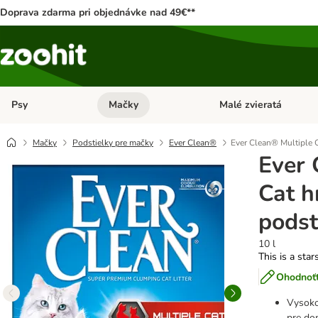
Doprava zdarma pri objednávke nad 49€**
Psy
Mačky
Malé zvieratá
Otvoriť menu: Psy
Otvoriť menu: Mačky
Mačky
Podstielky pre mačky
Ever Clean®
Ever Clean® Multiple 
Ever 
Cat h
podst
10 l
This is a star
Ohodnoťt
Vysoko
pre do