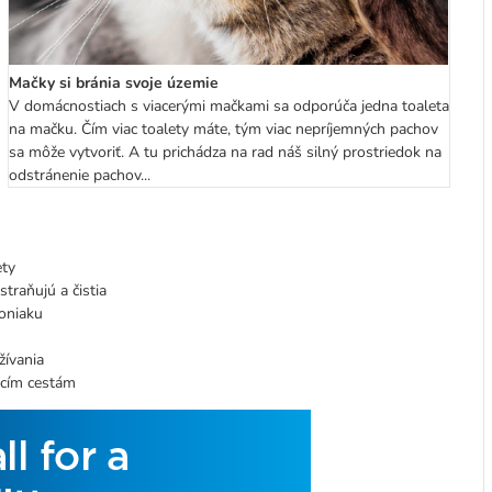
Mačky si bránia svoje územie
V domácnostiach s viacerými mačkami sa odporúča jedna toaleta
na mačku. Čím viac toalety máte, tým viac nepríjemných pachov
sa môže vytvoriť. A tu prichádza na rad náš silný prostriedok na
odstránenie pachov...
ety
traňujú a čistia
oniaku
žívania
hacím cestám