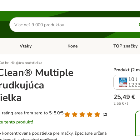
Hľadať
produkty
Vtáky
Kone
TOP značky
Otvoriť menu: Malé zvieratá
Otvoriť menu: Vtáky
Otvoriť menu: 
Cat hrudkujúca podstielka
Clean® Multiple
Produkt (2 m
10 l
rudkujúca
1223
ielka
25,49 €
2,55 € / l
s rating area from zero to 5: 5.0/5
(
2
)
e tento produkt!
 koncentrovaná podstielka pre mačky, špeciálne určená
mácnosti s viacerými mačkami