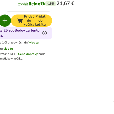
21,67 €
-15%
Pridať
Pridať
do
do
košíka
košíka
te 25 zooBodov za tento
t.
a 1-3 pracovných dní
viac tu
aru
viac tu
 vrátane DPH
.
Cena dopravy
bude
maticky v košíku.