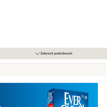
 v želé 24 x 70 g
Zobraziť podrobnosti