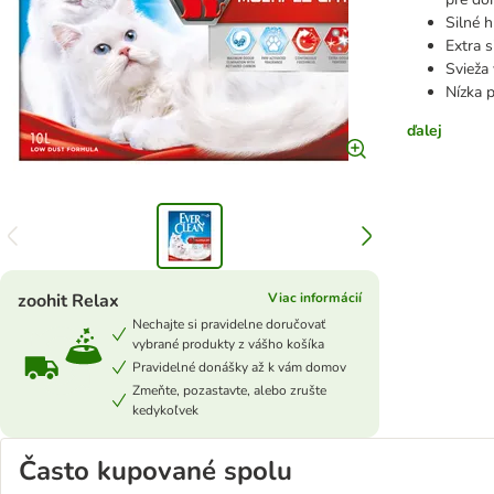
Silné 
Extra s
Svieža
Nízka 
ďalej
zoohit Relax
Viac informácií
Nechajte si pravidelne doručovať
vybrané produkty z vášho košíka
Pravidelné donášky až k vám domov
Zmeňte, pozastavte, alebo zrušte
kedykoľvek
Často kupované spolu