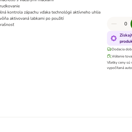
hrudkovanie
ilná kontrola zápachu vďaka technológii aktívneho uhlia
 vôňa aktivovaná labkami po použití
prašnosť
Získaj
produk
Dodacia dob
Vrátenie tov
Všetky ceny sú
vypočítaná auto