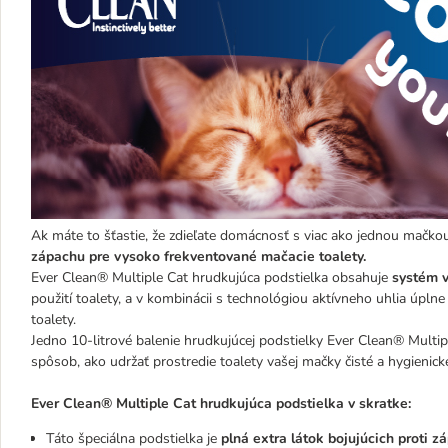
Ak máte to šťastie, že zdieľate domácnosť s viac ako jednou mačko
zápachu pre vysoko frekventované mačacie toalety.
Ever Clean® Multiple Cat hrudkujúca podstielka obsahuje
systém v
použití toalety, a v kombinácii s technológiou aktívneho uhlia úplne
toalety.
Jedno 10-litrové balenie hrudkujúcej podstielky Ever Clean® Multi
spôsob, ako udržať prostredie toalety vašej mačky čisté a hygienick
Ever Clean® Multiple Cat hrudkujúca podstielka v skratke:
Táto špeciálna podstielka je
plná extra látok bojujúcich proti z