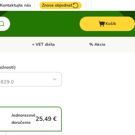
Kontaktujte nás
Znova objednať
Košík
+ VET diéta
% Akcie
Kone
Otvoriť menu: TOP značky
Otvoriť menu: + VET diéta
ožností)
829.0
Jednorazové
25,49 €
doručenie