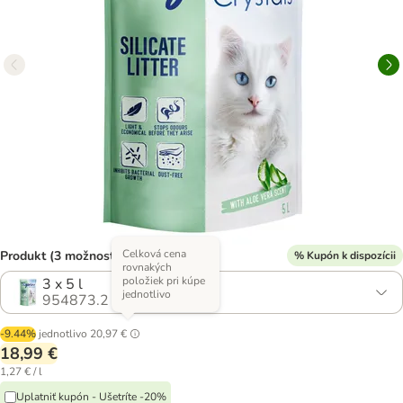
Celková cena
Produkt (3 možností)
% Kupón k dispozícii
rovnakých
položiek pri kúpe
3 x 5 l
jednotlivo
954873.2
-9.44%
jednotlivo
20,97 €
18,99 €
1,27 € / l
Uplatniť kupón - Ušetríte -20%