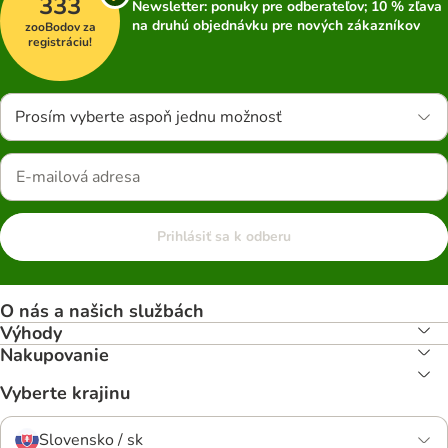
333
Newsletter: ponuky pre odberateľov; 10 % zľava
na druhú objednávku pre nových zákazníkov
zooBodov za
registráciu!
Prosím vyberte aspoň jednu možnosť
Prihlásiť sa k odberu
O nás a našich službách
Výhody
Nakupovanie
Vyberte krajinu
Slovensko / sk