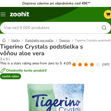
Doprava zdarma pri objednávke nad 49€**
Kategórie
Hľadať
produkty
Mačky
Podstielky pre mačky
Tigerino
Tigerino Crystals podstielk
Tigerino Crystals podstielka s
vôňou aloe vera
3 x 5 l
This is a stars rating area from zero to 5: 4.0/5
(
197
)
Ohodnoťte tento produkt!
zoohit výber