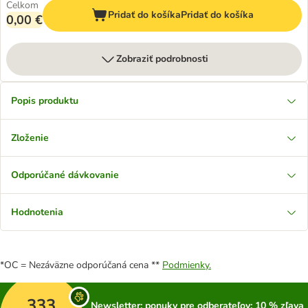
Celkom
Pridať do košíka
Pridať do košíka
0,00 €
Zobraziť podrobnosti
Popis produktu
Zloženie
Odporúčané dávkovanie
Hodnotenia
*OC = Nezáväzne odporúčaná cena **
Podmienky.
333
Newsletter: ponuky pre odberateľov; 10 % zľava