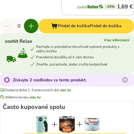
1,69 €
-15%
Pridať do košíka
Pridať do košíka
Viac informácií
zoohit Relax
Nechajte si pravidelne doručovať vybrané produkty z
vášho košíka
Pravidelné donášky až k vám domov
Zmeňte, pozastavte, alebo zrušte kedykoľvek
Získajte 2 zooBodov za tento produkt.
Dodacia doba 1-3 pracovných dní
viac tu
Vrátenie tovaru
viac tu
Často kupované spolu