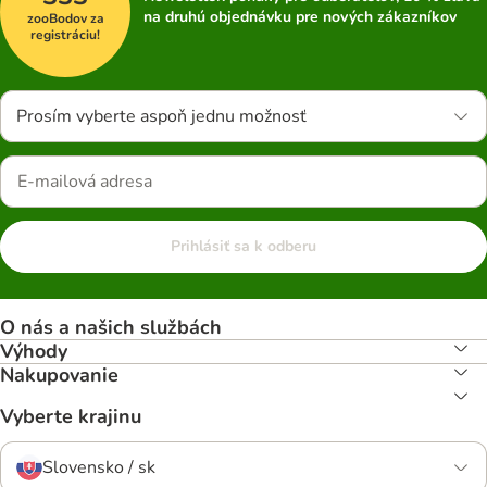
na druhú objednávku pre nových zákazníkov
zooBodov za
registráciu!
Prosím vyberte aspoň jednu možnosť
Prihlásiť sa k odberu
O nás a našich službách
Výhody
Nakupovanie
Vyberte krajinu
Slovensko / sk