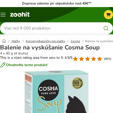
Doprava zdarma pri objednávke nad 49€**
Kategórie
Hľadať
produkty
Mačky
Konzervy/kapsičky pre mačky
Cosma
Balenie na vyskúša
Balenie na vyskúšanie Cosma Soup
4 x 40 g (4 druhy)
This is a stars rating area from zero to 5: 4.5/5
(
691
)
Ohodnoťte tento produkt!