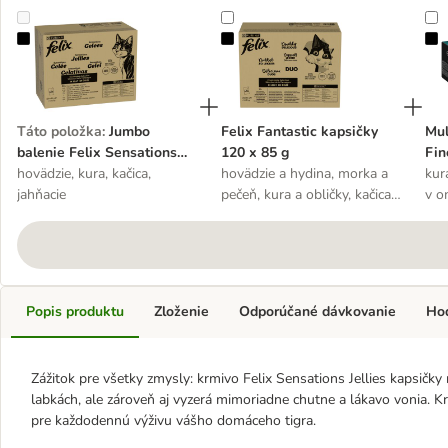
Jumbo balenie Felix Sensations Jellies kapsičky 120 x 85 g
Felix Fantastic kapsičky 120 x 85 
M
Táto položka
:
Jumbo
Felix Fantastic kapsičky
Mul
balenie Felix Sensations
120 x 85 g
Fin
Jellies kapsičky 120 x 85 g
hovädzie, kura, kačica,
hovädzie a hydina, morka a
kur
jahňacie
pečeň, kura a obličky, kačica
v o
a jahňacie
Popis produktu
Zloženie
Odporúčané dávkovanie
Ho
Zážitok pre všetky zmysly: krmivo Felix Sensations Jellies kapsič
labkách, ale zároveň aj vyzerá mimoriadne chutne a lákavo vonia. 
pre každodennú výživu vášho domáceho tigra.