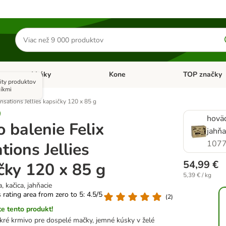
Hľadať
produkty
Vtáky
Kone
TOP značky
Otvoriť menu: Malé zvieratá
Otvoriť menu: Vtáky
Otvoriť menu: 
ity produktov
íkmi
nsations Jellies kapsičky 120 x 85 g
hoväd
 balenie Felix
jahňa
1077
tions Jellies
54,99 €
čky 120 x 85 g
5,39 € / kg
, kačica, jahňacie
s rating area from zero to 5: 4.5/5
(
2
)
e tento produkt!
ré krmivo pre dospelé mačky, jemné kúsky v želé