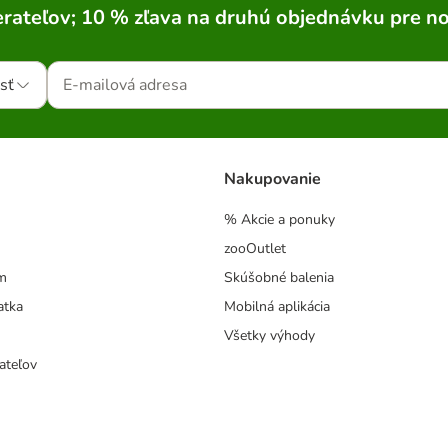
rateľov; 10 % zľava na druhú objednávku pre n
sť
Nakupovanie
% Akcie a ponuky
zooOutlet
m
Skúšobné balenia
atka
Mobilná aplikácia
Všetky výhody
ateľov