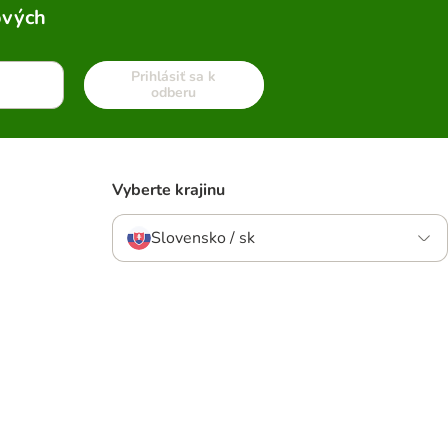
ových
Prihlásiť sa k
odberu
Vyberte krajinu
Slovensko / sk