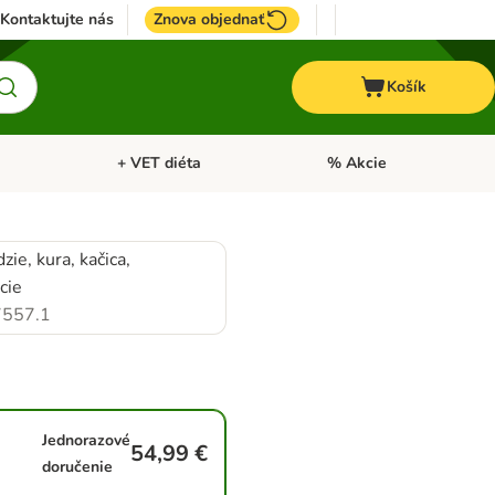
Kontaktujte nás
Znova objednať
Košík
+ VET diéta
% Akcie
Kone
Otvoriť menu: TOP značky
Otvoriť menu: + VET diéta
zie, kura, kačica,
cie
557.1
Jednorazové
54,99 €
doručenie