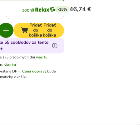
46,74 €
-15%
Pridať
Pridať
do
do
košíka
košíka
te 55 zooBodov za tento
t.
a 1-3 pracovných dní
viac tu
aru
viac tu
 vrátane DPH
.
Cena dopravy
bude
maticky v košíku.