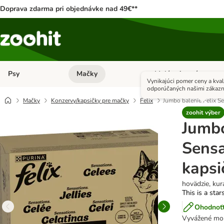
Doprava zdarma pri objednávke nad 49€**
Psy
Mačky
Malé zvieratá
Otvoriť menu: Psy
Otvoriť menu: Mačky
Vynikajúci pomer ceny a kval
odporúčaných našimi zákazn
Mačky
Konzervy/kapsičky pre mačky
Felix
Jumbo balenie Felix Se
zoohit výber
Jumbo
Sensa
kapsi
hovädzie, kura
This is a star
Ohodnoťt
Vyvážené mok