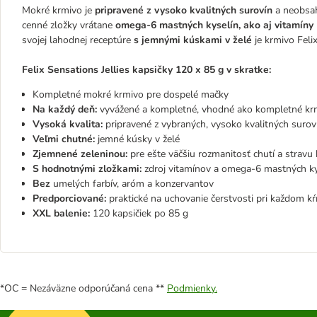
Mokré krmivo je
pripravené z vysoko kvalitných surovín
a neobsah
cenné zložky vrátane
omega-6 mastných kyselín, ako aj vitamíny 
svojej lahodnej receptúre
s jemnými kúskami v želé
je krmivo Feli
Felix Sensations Jellies kapsičky 120 x 85 g v skratke:
Kompletné mokré krmivo pre dospelé mačky
Na každý deň:
vyvážené a kompletné, vhodné ako kompletné krm
Vysoká kvalita:
pripravené z vybraných, vysoko kvalitných surov
Veľmi chutné:
jemné kúsky v želé
Zjemnené zeleninou:
pre ešte väčšiu rozmanitosť chutí a stravu 
S hodnotnými zložkami:
zdroj vitamínov a omega-6 mastných ky
Bez
umelých farbív, aróm a konzervantov
Predporciované:
praktické na uchovanie čerstvosti pri každom k
XXL balenie:
120 kapsičiek po 85 g
*OC = Nezáväzne odporúčaná cena **
Podmienky.