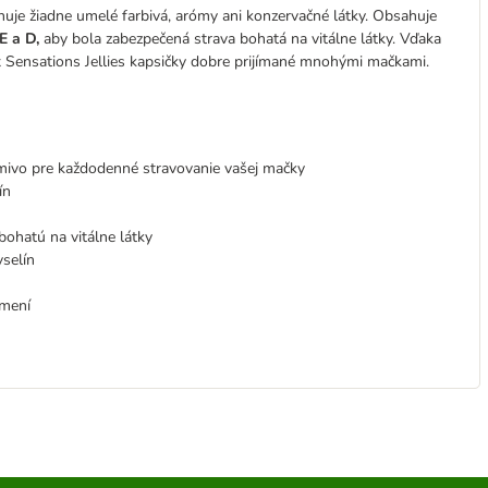
uje žiadne umelé farbivá, arómy ani konzervačné látky. Obsahuje
E a D,
aby bola zabezpečená strava bohatá na vitálne látky. Vďaka
x Sensations Jellies kapsičky dobre prijímané mnohými mačkami.
ivo pre každodenné stravovanie vašej mačky
ín
bohatú na vitálne látky
selín
ŕmení