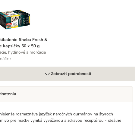
g
ultibalenie Sheba Fresh & Fine kapsičky 50 x 50 g
tibalenie Sheba Fresh &
e kapsičky 50 x 50 g
acie, hydinové a morčacie
máčke
Zobraziť podrobnosti
dnotenia
ky nielenže rozmaznáva jazýček náročných gurmánov na štyroch
Krmivo pre mačky vyniká vyváženou a zdravou receptúrou - ideálne