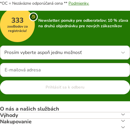
*OC = Nezáväzne odporúčaná cena **
Podmienky.
333
Newsletter: ponuky pre odberateľov; 10 % zľava
na druhú objednávku pre nových zákazníkov
zooBodov za
registráciu!
Prosím vyberte aspoň jednu možnosť
Prihlásiť sa k odberu
O nás a našich službách
Výhody
Nakupovanie