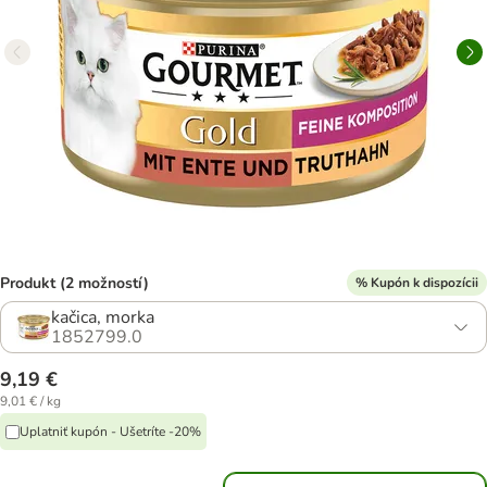
Produkt (2 možností)
% Kupón k dispozícii
kačica, morka
1852799.0
9,19 €
9,01 € / kg
Uplatniť kupón - Ušetríte -20%