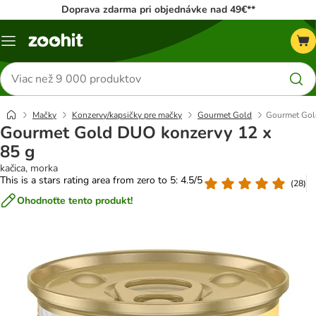
Doprava zdarma pri objednávke nad 49€**
Kategórie
Hľadať
produkty
Mačky
Konzervy/kapsičky pre mačky
Gourmet Gold
Gourmet Gol
Gourmet Gold DUO konzervy 12 x
85 g
kačica, morka
This is a stars rating area from zero to 5: 4.5/5
(
28
)
Ohodnoťte tento produkt!