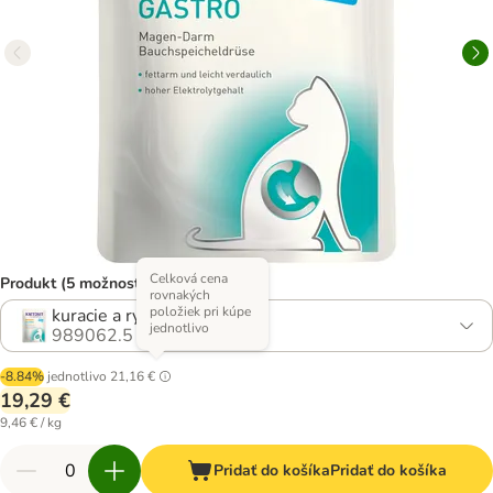
Celková cena
Produkt (5 možností)
rovnakých
položiek pri kúpe
kuracie a ryža
jednotlivo
989062.5
-8.84%
jednotlivo
21,16 €
19,29 €
9,46 € / kg
Pridať do košíka
Pridať do košíka