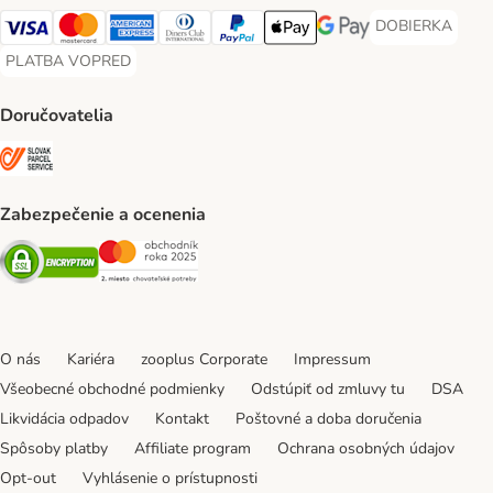
DOBIERKA
DOBIERKA Paym
Visa Payment Method
Mastercard Payment Method
American Express Payment Method
Diners Club Payment Method
PayPal Payment Method
Apple Pay Payment Method
Google Pay Payment Me
PLATBA VOPRED
PLATBA VOPRED Payment Method
Doručovatelia
SLOVAK PARCEL SERVICE Shipping Method
Zabezpečenie a ocenenia
Security
Security
O nás
Kariéra
zooplus Corporate
Impressum
Všeobecné obchodné podmienky
Odstúpiť od zmluvy tu
DSA
Likvidácia odpadov
Kontakt
Poštovné a doba doručenia
Spôsoby platby
Affiliate program
Ochrana osobných údajov
Opt-out
Vyhlásenie o prístupnosti