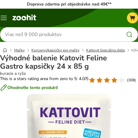
Doprava zdarma pri objednávke nad 49€**
Kategórie
Hľadať
produkty
Mačky
Konzervy/kapsičky pre mačky
Kattovit špeciálna diéta
Výho
Výhodné balenie Katovit Feline
Gastro kapsičky 24 x 85 g
kuracie a ryža
This is a stars rating area from zero to 5: 4.0/5
(
308
)
Ohodnoťte tento produkt!