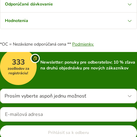
Odporúčané dávkovanie
Hodnotenia
*OC = Nezáväzne odporúčaná cena **
Podmienky.
333
Newsletter: ponuky pre odberateľov; 10 % zľava
na druhú objednávku pre nových zákazníkov
zooBodov za
registráciu!
Prosím vyberte aspoň jednu možnosť
Prihlásiť sa k odberu