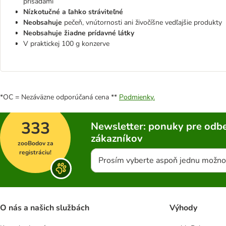
prísadami
Nízkotučné a ľahko stráviteľné
Neobsahuje
pečeň, vnútornosti ani živočíšne vedľajšie produkty
Neobsahuje žiadne prídavné látky
V praktickej 100 g konzerve
*OC = Nezáväzne odporúčaná cena **
Podmienky.
333
Newsletter: ponuky pre odbe
zákazníkov
zooBodov za
registráciu!
Prosím vyberte aspoň jednu možno
O nás a našich službách
Výhody