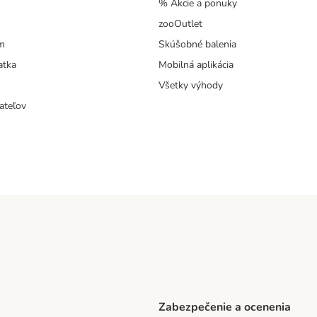
% Akcie a ponuky
zooOutlet
m
Skúšobné balenia
atka
Mobilná aplikácia
Všetky výhody
ateľov
Zabezpečenie a ocenenia