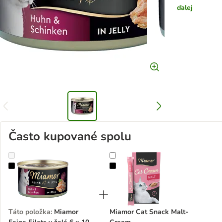
ďalej
Často kupované spolu
Miamor Feine Filets v želé 6 x 100 g
Miamor Cat Snack Malt-Cream
Táto položka
:
Miamor
Miamor Cat Snack Malt-