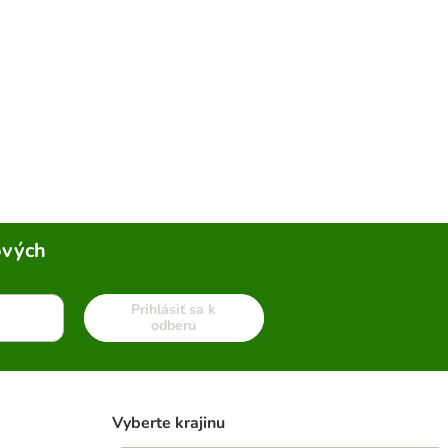
ových
Prihlásiť sa k
odberu
Vyberte krajinu