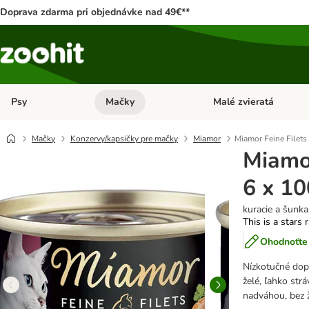
Doprava zdarma pri objednávke nad 49€**
Psy
Mačky
Malé zvieratá
Otvoriť menu: Psy
Otvoriť menu: Mačky
Mačky
Konzervy/kapsičky pre mačky
Miamor
Miamor Feine Filets 
Miamor
6 x 10
kuracie a šunka
This is a stars 
Ohodnoťte 
Nízkotučné dop
želé, ľahko str
nadváhou, bez ž