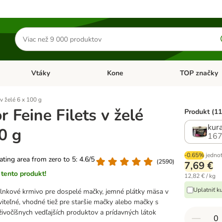
Hľadať
produkty
Vtáky
Kone
TOP značky
Otvoriť menu: Malé zvieratá
Otvoriť menu: Vtáky
Otvoriť menu: 
v želé 6 x 100 g
 Feine Filets v želé
Produkt (11
kura
0 g
167
-0.65%
jednot
rating area from zero to 5: 4.6/5
(
2590
)
7,69 €
tento produkt!
12,82 € / kg
Uplatniť k
lnkové krmivo pre dospelé mačky, jemné plátky mäsa v
áviteľné, vhodné tiež pre staršie mačky alebo mačky s
ivočíšnych vedľajších produktov a prídavných látok