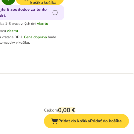
košíka
košíka
ajte 8 zooBodov za tento
kt.
ba 1-3 pracovných dní
viac tu
varu
viac tu
ú vrátane DPH
.
Cena dopravy
bude
tomaticky v košíku.
0,00 €
Celkom
Pridať do košíka
Pridať do košíka