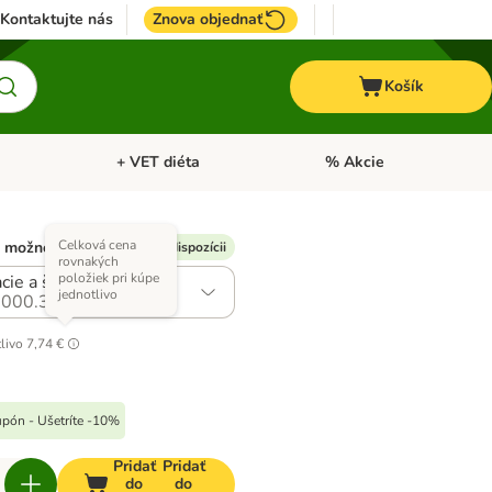
Kontaktujte nás
Znova objednať
Košík
+ VET diéta
% Akcie
Kone
Otvoriť menu: TOP značky
Otvoriť menu: + VET diéta
Celková cena
 možností)
% Kupón k dispozícii
rovnakých
položiek pri kúpe
cie a šunka
jednotlivo
000.3
livo
7,74 €
upón - Ušetríte -10%
Pridať
Pridať
do
do