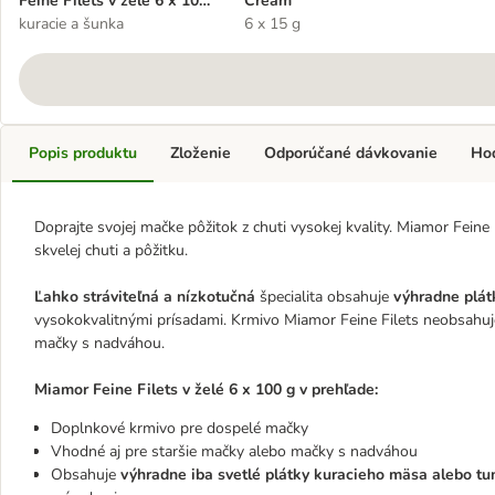
Feine Filets v želé 6 x 100
Cream
g
kuracie a šunka
6 x 15 g
Popis produktu
Zloženie
Odporúčané dávkovanie
Ho
Doprajte svojej mačke pôžitok z chuti vysokej kvality. Miamor Feine
skvelej chuti a pôžitku.
Ľahko stráviteľná a nízkotučná
špecialita obsahuje
výhradne plát
vysokokvalitnými prísadami. Krmivo Miamor Feine Filets neobsahu
mačky s nadváhou.
Miamor Feine Filets v želé 6 x 100 g v prehľade:
Doplnkové krmivo pre dospelé mačky
Vhodné aj pre staršie mačky alebo mačky s nadváhou
Obsahuje
výhradne iba svetlé plátky kuracieho mäsa alebo tu