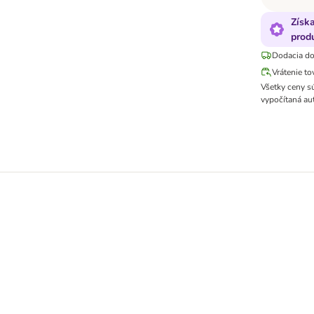
Získ
produ
Dodacia do
Vrátenie to
Všetky ceny s
vypočítaná au