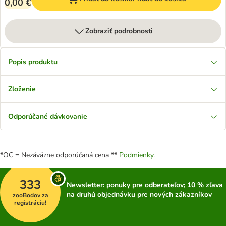
0,00 €
Zobraziť podrobnosti
Popis produktu
Zloženie
Odporúčané dávkovanie
*OC = Nezáväzne odporúčaná cena **
Podmienky.
333
Newsletter: ponuky pre odberateľov; 10 % zľava
na druhú objednávku pre nových zákazníkov
zooBodov za
registráciu!