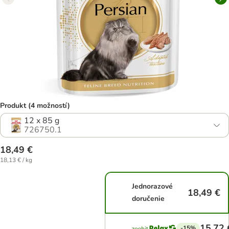
Produkt (4 možností)
12 x 85 g
726750.1
18,49 €
18,13 € / kg
Jednorazové
18,49 €
doručenie
15,72 
-15%