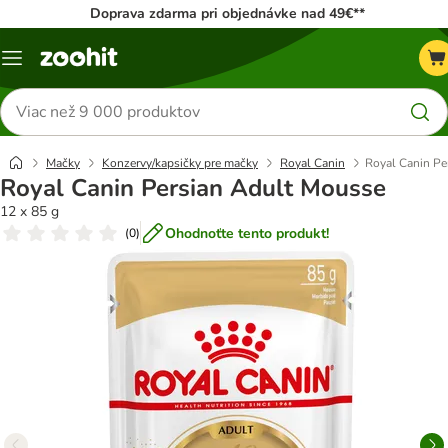
Doprava zdarma pri objednávke nad 49€**
Kategórie
Hľadať
produkty
Mačky
Konzervy/kapsičky pre mačky
Royal Canin
Royal Canin Pe
Royal Canin Persian Adult Mousse
12 x 85 g
Ohodnoťte tento produkt!
(
0
)