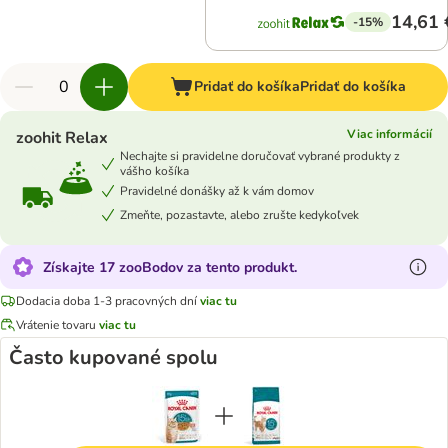
14,61 
-15%
Pridať do košíka
Pridať do košíka
Viac informácií
zoohit Relax
Nechajte si pravidelne doručovať vybrané produkty z
vášho košíka
Pravidelné donášky až k vám domov
Zmeňte, pozastavte, alebo zrušte kedykoľvek
Získajte 17 zooBodov za tento produkt.
Dodacia doba 1-3 pracovných dní
viac tu
Vrátenie tovaru
viac tu
Často kupované spolu