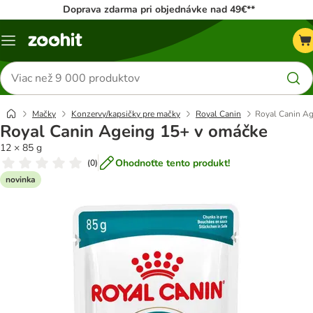
Doprava zdarma pri objednávke nad 49€**
Kategórie
Hľadať
produkty
Mačky
Konzervy/kapsičky pre mačky
Royal Canin
Royal Canin A
Royal Canin Ageing 15+ v omáčke
12 × 85 g
Ohodnoťte tento produkt!
(
0
)
novinka