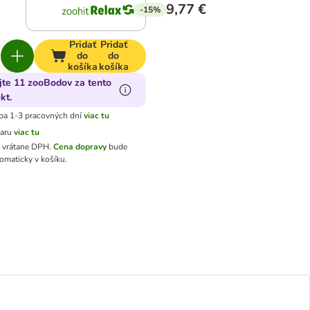
9,77 €
-15%
Pridať
Pridať
do
do
košíka
košíka
jte 11 zooBodov za tento
kt.
ba 1-3 pracovných dní
viac tu
varu
viac tu
ú vrátane DPH
.
Cena dopravy
bude
omaticky v košíku.