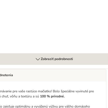
6 x 70 g
Zobraziť podrobnosti
dnotenia
ávanie pre vaše rastúce mačiatko! Bolo špeciálne vyvinuté pre
 chuť, vôňu a textúru a sú
100 % prírodné.
 čo zaisťuje optimálnu a vyváženú výživu pre vášho domáceho