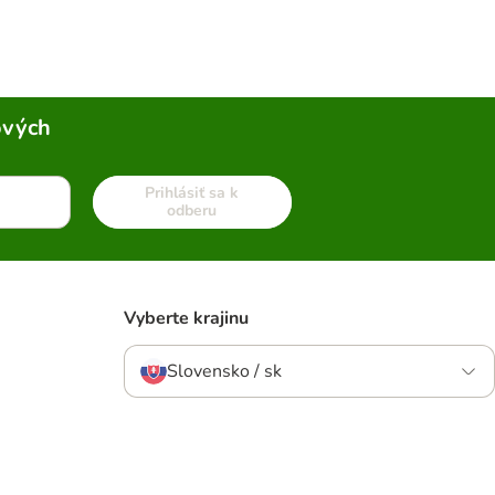
ových
Prihlásiť sa k
odberu
Vyberte krajinu
Slovensko / sk