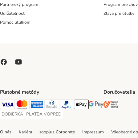
Partnerský program
Program pre chov
Udržateľnosť
Zľava pre útulky
Pomoc útulkom
Platobné metódy
Doručovatelia
SLOVAK P
Visa Payment Method
Mastercard Payment Method
American Express Payment Method
Diners Club Payment Method
PayPal Payment Method
Apple Pay Payment Method
Google Pay Payment Me
DOBIERKA
PLATBA VOPRED
DOBIERKA Payment Method
PLATBA VOPRED Payment Method
O nás
Kariéra
zooplus Corporate
Impressum
Všeobecné o