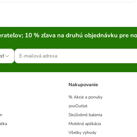
rateľov; 10 % zľava na druhú objednávku pre n
sť
Nakupovanie
% Akcie a ponuky
zooOutlet
m
Skúšobné balenia
atka
Mobilná aplikácia
Všetky výhody