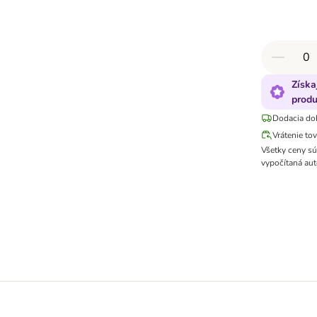
Získa
produ
Dodacia do
Vrátenie to
Všetky ceny s
vypočítaná aut