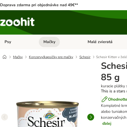
Doprava zdarma pri objednávke nad 49€**
Psy
Mačky
Malé zvieratá
Otvoriť menu: Psy
Otvoriť menu: Mačky
Mačky
Konzervy/kapsičky pre mačky
Schesir
Schesir Kitten v želé
Schesi
85 g
kuracie plátky 
This is a stars
Ohodnoťte
Kompletné krmi
alebo tuniakom
konzervačných 
ďalej