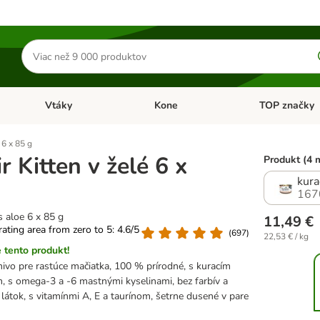
Hľadať
produkty
Vtáky
Kone
TOP značky
Otvoriť menu: Malé zvieratá
Otvoriť menu: Vtáky
Otvoriť menu: 
 6 x 85 g
r Kitten v želé 6 x
Produkt (4 
kura
167
s aloe 6 x 85 g
11,49 €
 rating area from zero to 5: 4.6/5
(
697
)
22,53 € / kg
 tento produkt!
vo pre rastúce mačiatka, 100 % prírodné, s kuracím
, s omega-3 a -6 mastnými kyselinami, bez farbív a
látok, s vitamínmi A, E a taurínom, šetrne dusené v pare