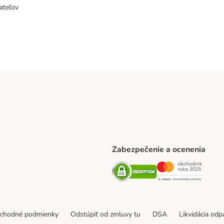
ateľov
Zabezpečenie a ocenenia
ARCEL SERVICE Shipping Method
Security
Securit
thod
bchodné podmienky
Odstúpiť od zmluvy tu
DSA
Likvidácia od