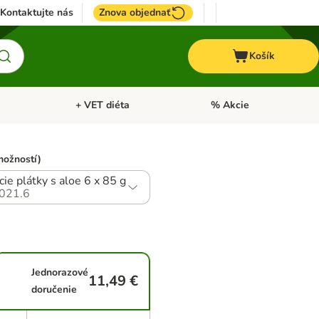
Kontaktujte nás
Znova objednať
Košík
+ VET diéta
% Akcie
Kone
Otvoriť menu: TOP značky
Otvoriť menu: + VET diéta
možností)
cie plátky s aloe 6 x 85 g
021.6
Jednorazové
11,49 €
doručenie