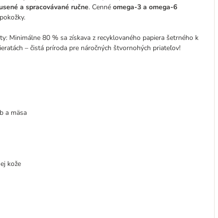
dusené
a spracovávané ručne
. Cenné
omega-3 a omega-6
pokožky.
ty: Minimálne 80 % sa získava z recyklovaného papiera šetrného k
eratách – čistá príroda pre náročných štvornohých priateľov!
ýb a mäsa
nej kože