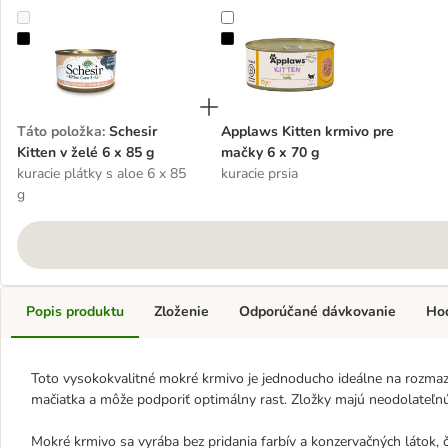
Schesir Kitten v želé 6 x 85 g
Applaws Kitten krmivo pre mačky 
Táto položka
:
Schesir
Applaws Kitten krmivo pre
Kitten v želé 6 x 85 g
mačky 6 x 70 g
kuracie plátky s aloe 6 x 85
kuracie prsia
g
Popis produktu
Zloženie
Odporúčané dávkovanie
Ho
Toto vysokokvalitné mokré krmivo je jednoducho ideálne na rozmazn
mačiatka a môže podporiť optimálny rast. Zložky majú neodolateľnú
Mokré krmivo sa vyrába bez pridania farbív a konzervačných látok,