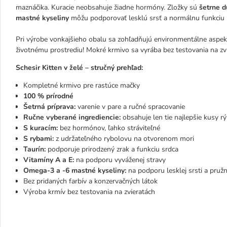
maznáčika. Kuracie neobsahuje žiadne hormóny. Zložky sú
šetrne 
mastné kyseliny
môžu podporovať lesklú srsť a normálnu funkciu 
Pri výrobe vonkajšieho obalu sa zohľadňujú environmentálne aspek
životnému prostrediu! Mokré krmivo sa vyrába bez testovania na zvi
Schesir Kitten v želé – stručný prehľad:
Kompletné krmivo pre rastúce mačky
100 % prírodné
Šetrná príprava:
varenie v pare a ručné spracovanie
Ručne vyberané ingrediencie:
obsahuje len tie najlepšie kusy r
S kuracím:
bez hormónov, ľahko stráviteľné
S rybami:
z udržateľného rybolovu na otvorenom mori
Taurín:
podporuje prirodzený zrak a funkciu srdca
Vitamíny A a E:
na podporu vyváženej stravy
Omega-3 a -6 mastné kyseliny:
na podporu lesklej srsti a pruž
Bez pridaných farbív a konzervačných látok
Výroba krmív bez testovania na zvieratách