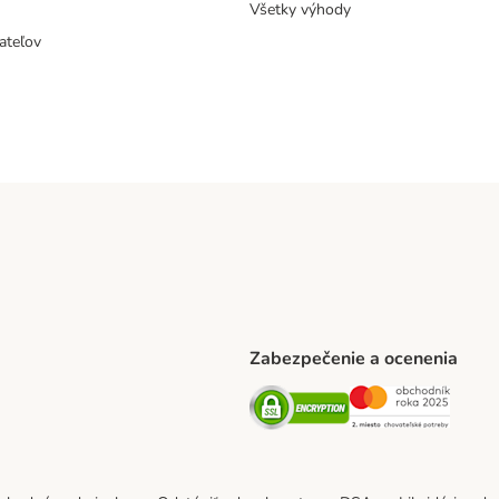
Všetky výhody
ateľov
Zabezpečenie a ocenenia
ARCEL SERVICE Shipping Method
Security
Securit
thod