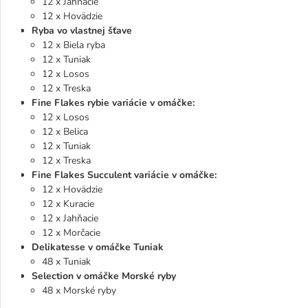
12 x Jahňacie
12 x Hovädzie
Ryba vo vlastnej šťave
12 x Biela ryba
12 x Tuniak
12 x Losos
12 x Treska
Fine Flakes rybie variácie v omáčke:
12 x Losos
12 x Belica
12 x Tuniak
12 x Treska
Fine Flakes Succulent variácie v omáčke:
12 x Hovädzie
12 x Kuracie
12 x Jahňacie
12 x Morčacie
Delikatesse v omáčke Tuniak
48 x Tuniak
Selection v omáčke Morské ryby
48 x Morské ryby