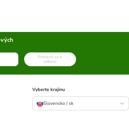
ových
Prihlásiť sa k
odberu
Vyberte krajinu
Slovensko / sk