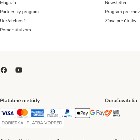
Magazín
Newsletter
Partnerský program
Program pre chov
Udržateľnosť
Zľava pre útulky
Pomoc útulkom
Platobné metódy
Doručovatelia
SLOVAK P
Visa Payment Method
Mastercard Payment Method
American Express Payment Method
Diners Club Payment Method
PayPal Payment Method
Apple Pay Payment Method
Google Pay Payment Me
DOBIERKA
PLATBA VOPRED
DOBIERKA Payment Method
PLATBA VOPRED Payment Method