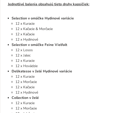
Jednotlivé balenia obsahujú tieto druhy kapsičiek:
Selection v omáčke Hydinové variácie
12 x Kuracie
12 x Kačacie & Morčacie
12 x Kačacie
12 x Hydinové
Selection v omáčke Feine Vielfalt
12 x Losos
12 x Jalec
12 x Kuracie
12 x Hovädzie
Delikatesse v želé Hydinové variácie
12 x Kuracie
12 x Morčacie
12 x Kačacie
12 x Hydinové
Collection v želé
12 x Kuracie
12 x Morčacie