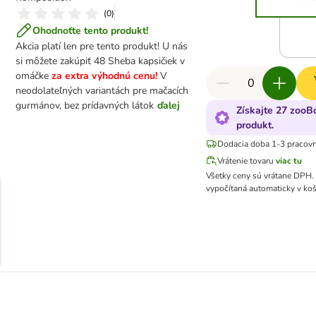
(
0
)
Ohodnoťte tento produkt!
Akcia platí len pre tento produkt! U nás
si môžete zakúpiť 48 Sheba kapsičiek v
omáčke
za extra výhodnú cenu!
V
neodolateľných variantách pre mačacích
gurmánov, bez prídavných látok
ďalej
Získajte 27 zooB
produkt.
Dodacia doba 1-3 pracov
Vrátenie tovaru
viac tu
Všetky ceny sú vrátane DPH
vypočítaná automaticky v koš