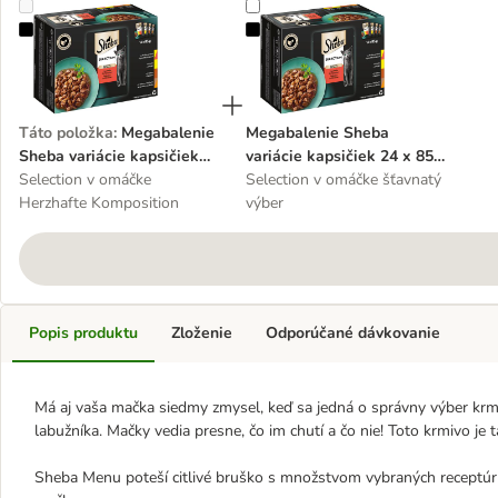
Megabalenie Sheba variácie kapsičiek 48 x 85 g
Megabalenie Sheba variácie kapsič
Táto položka
:
Megabalenie
Megabalenie Sheba
Sheba variácie kapsičiek
variácie kapsičiek 24 x 85
48 x 85 g
Selection v omáčke
g
Selection v omáčke šťavnatý
Herzhafte Komposition
výber
Popis produktu
Zloženie
Odporúčané dávkovanie
Má aj vaša mačka siedmy zmysel, keď sa jedná o správny výber krm
labužníka. Mačky vedia presne, čo im chutí a čo nie! Toto krmivo je
Sheba Menu poteší citlivé bruško s množstvom vybraných receptú