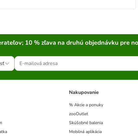
rateľov; 10 % zľava na druhú objednávku pre n
sť
Nakupovanie
% Akcie a ponuky
zooOutlet
m
Skúšobné balenia
atka
Mobilná aplikácia