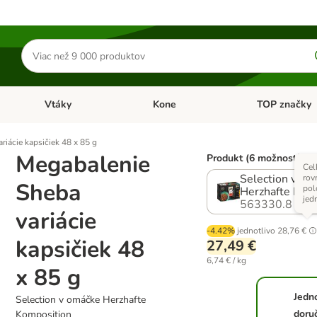
Hľadať
produkty
Vtáky
Kone
TOP značky
Otvoriť menu: Malé zvieratá
Otvoriť menu: Vtáky
Otvoriť menu: 
riácie kapsičiek 48 x 85 g
Megabalenie
Produkt (6 možností)
Cel
Selection v om
rov
Sheba
pol
Herzhafte Kom
jed
563330.8
variácie
-4.42%
jednotlivo
28,76 €
kapsičiek 48
27,49 €
6,74 € / kg
x 85 g
Jedn
Selection v omáčke Herzhafte
doru
Komposition