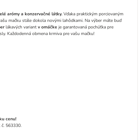
elé arómy a konzervačné látky.
Vďaka praktickým porciovaným
vašu mačku stále dokola novými lahôdkami. Na výber máte buď
ber
lákavých variant
v omáčke
je garantovaná pochúťka pre
mysly. Každodenná obmena krmiva pre vašu mačku!
ku cenu!
 č. 563330.