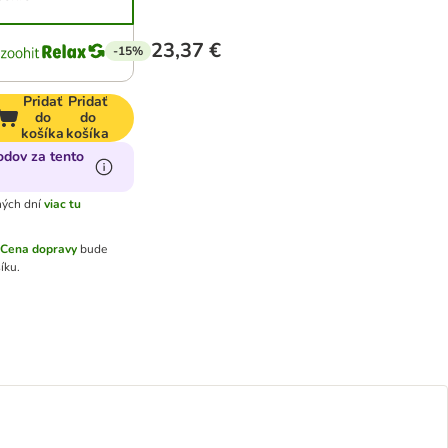
23,37 €
-15%
Pridať
Pridať
do
do
košíka
košíka
odov za tento
ných dní
viac tu
.
Cena dopravy
bude
íku.