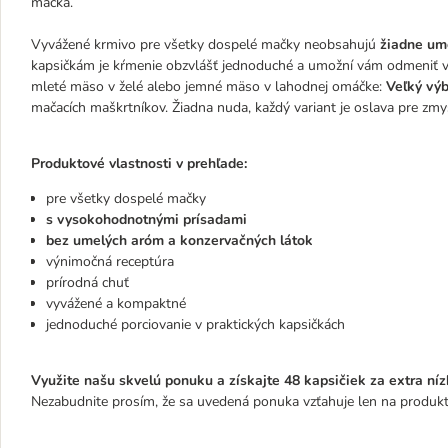
mačka.
Vyvážené krmivo pre všetky dospelé mačky neobsahujú
žiadne um
kapsičkám je kŕmenie obzvlášť jednoduché a umožní vám odmeniť 
mleté mäso v želé alebo jemné mäso v lahodnej omáčke:
Veľký vý
mačacích maškrtníkov. Žiadna nuda, každý variant je oslava pre z
Produktové vlastnosti v prehľade:
pre všetky dospelé mačky
s vysokohodnotnými prísadami
bez umelých aróm a konzervačných látok
výnimočná receptúra
prírodná chuť
vyvážené a kompaktné
jednoduché porciovanie v praktických kapsičkách
Využite našu skvelú ponuku a získajte 48 kapsičiek za extra níz
Nezabudnite prosím, že sa uvedená ponuka vzťahuje len na produkt