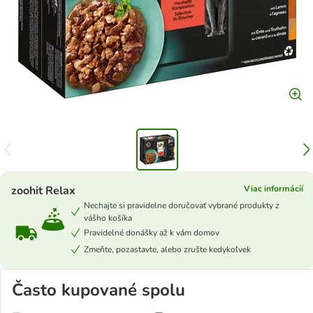
zoohit Relax
Viac informácií
Nechajte si pravidelne doručovať vybrané produkty z
vášho košíka
Pravidelné donášky až k vám domov
Zmeňte, pozastavte, alebo zrušte kedykoľvek
Často kupované spolu