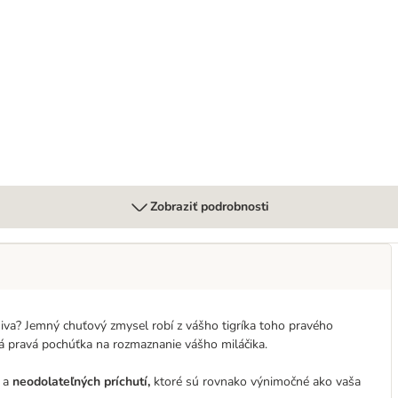
iek 24 x 85 g
Zobraziť podrobnosti
iva? Jemný chuťový zmysel robí z vášho tigríka toho pravého
 tá pravá pochúťka na rozmaznanie vášho miláčika.
r a
neodolateľných príchutí,
ktoré sú rovnako výnimočné ako vaša