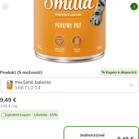
Produkt (5 možností)
% Kupón k dispozícii
miešané balenie
166710.14
9,49 €
3,95 € / kg
Uplatniť kupón - Ušetríte -15%
Jednorazové