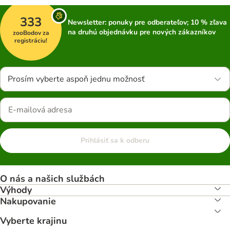
333
Newsletter: ponuky pre odberateľov; 10 % zľava
na druhú objednávku pre nových zákazníkov
zooBodov za
registráciu!
Prosím vyberte aspoň jednu možnosť
Prihlásiť sa k odberu
O nás a našich službách
Výhody
Nakupovanie
Vyberte krajinu