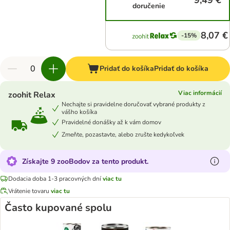
9,49 €
doručenie
8,07 €
-15%
Pridať do košíka
Pridať do košíka
Viac informácií
zoohit Relax
Nechajte si pravidelne doručovať vybrané produkty z
vášho košíka
Pravidelné donášky až k vám domov
Zmeňte, pozastavte, alebo zrušte kedykoľvek
Získajte 9 zooBodov za tento produkt.
Dodacia doba 1-3 pracovných dní
viac tu
Vrátenie tovaru
viac tu
Často kupované spolu