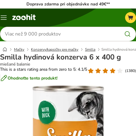
Doprava zdarma pri objednávke nad 49€**
Kategórie
Hľadať
produkty
Mačky
Konzervy/kapsičky pre mačky
Smilla
Smilla hydinová konz
Smilla hydinová konzerva 6 x 400 g
miešané balenie
This is a stars rating area from zero to 5: 4.1/5
(
1380
)
Ohodnoťte tento produkt!