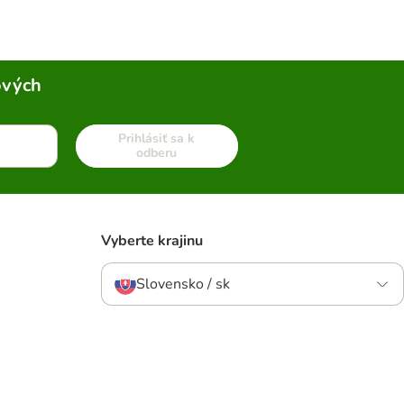
ových
Prihlásiť sa k
odberu
Vyberte krajinu
Slovensko / sk