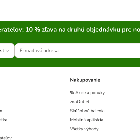
rateľov; 10 % zľava na druhú objednávku pre n
sť
Nakupovanie
% Akcie a ponuky
zooOutlet
m
Skúšobné balenia
atka
Mobilná aplikácia
Všetky výhody
ateľov