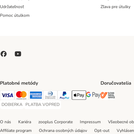
Udržateľnosť
Zľava pre útulky
Pomoc útulkom
Platobné metódy
Doručovatelia
SLOVAK P
Visa Payment Method
Mastercard Payment Method
American Express Payment Method
Diners Club Payment Method
PayPal Payment Method
Apple Pay Payment Method
Google Pay Payment Me
DOBIERKA
PLATBA VOPRED
DOBIERKA Payment Method
PLATBA VOPRED Payment Method
O nás
Kariéra
zooplus Corporate
Impressum
Všeobecné o
Affiliate program
Ochrana osobných údajov
Opt-out
Vyhláseni