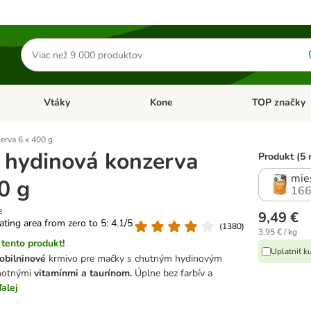
Hľadať
produkty
Vtáky
Kone
TOP značky
Otvoriť menu: Malé zvieratá
Otvoriť menu: Vtáky
Otvoriť menu: 
erva 6 x 400 g
 hydinová konzerva
Produkt (5 
mie
0 g
166
e
9,49 €
rating area from zero to 5: 4.1/5
(
1380
)
3,95 € / kg
tento produkt!
Uplatniť k
obilninové
krmivo pre mačky s chutným hydinovým
notnými
vitamínmi a taurínom.
Úplne bez farbív a
alej