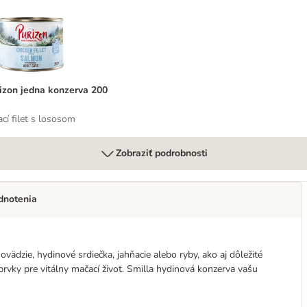
200 g
urizon jedna konzerva 200 g
izon jedna konzerva 200
ací filet s lososom
Zobraziť podrobnosti
dnotenia
vädzie, hydinové srdiečka, jahňacie alebo ryby, ako aj dôležité
rvky pre vitálny mačací život. Smilla hydinová konzerva vašu