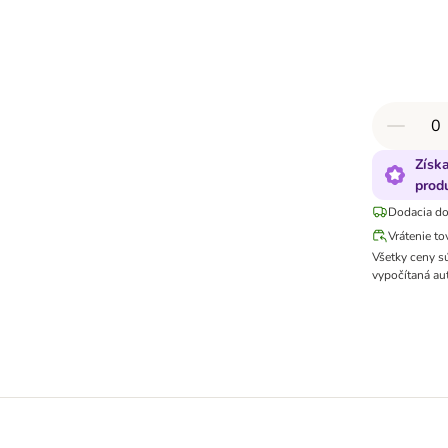
Získ
produ
Dodacia do
Vrátenie to
Všetky ceny s
vypočítaná au