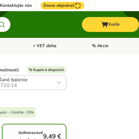
Kontaktujte nás
Znova objednať
Košík
+ VET diéta
% Akcie
Kone
Otvoriť menu: TOP značky
Otvoriť menu: + VET diéta
možností)
% Kupón k dispozícii
šané balenie
710.14
upón - Ušetríte -15%
Jednorazové
9,49 €