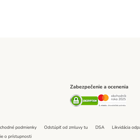
Zabezpečenie a ocenenia
ARCEL SERVICE Shipping Method
Security
Securit
thod
bchodné podmienky
Odstúpiť od zmluvy tu
DSA
Likvidácia od
e o prístupnosti