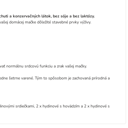
chuti a konzervačných látok, bez sóje a bez laktózy.
vašej domácej mačke dôležité stavebné prvky výživy.
vať normálnu srdcovú funkciu a zrak vašej mačky.
sledne šetrne varené. Tým to spôsobom je zachovaná prírodná a
dinovými srdiečkami, 2 x hydinové s hovädzím a 2 x hydinové s