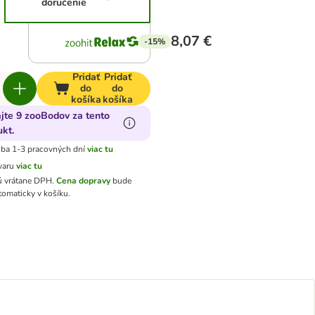
doručenie
8,07 €
-15%
Pridať
Pridať
do
do
košíka
košíka
ajte 9 zooBodov za tento
kt.
ba 1-3 pracovných dní
viac tu
varu
viac tu
ú vrátane DPH
.
Cena dopravy
bude
tomaticky v košíku.