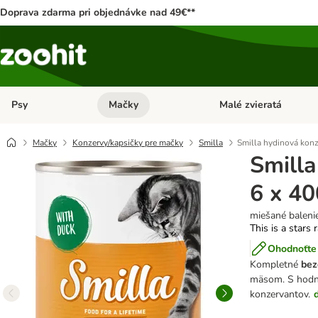
Doprava zdarma pri objednávke nad 49€**
Psy
Mačky
Malé zvieratá
Otvoriť menu: Psy
Otvoriť menu: Mačky
Mačky
Konzervy/kapsičky pre mačky
Smilla
Smilla hydinová konz
Smilla
6 x 40
miešané baleni
This is a stars 
Ohodnoťte 
Kompletné
bez
mäsom. S hod
konzervantov.
ď