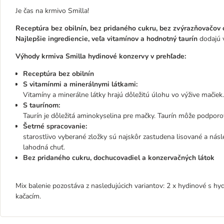
Je čas na krmivo Smilla!
Receptúra ​​bez obilnín, bez pridaného cukru, bez zvýrazňovačov 
Najlepšie ingrediencie, veľa vitamínov a hodnotný taurín
dodajú 
Výhody krmiva Smilla hydinové konzervy v prehľade:
Receptúra bez obilnín
S vitamínmi a minerálnymi látkami:
Vitamíny a minerálne látky hrajú dôležitú úlohu vo výžive mačiek.
S taurínom:
Taurín je dôležitá aminokyselina pre mačky. Taurín môže podporo
Šetrné spracovanie:
starostlivo vyberané zložky sú najskôr zastudena lisované a ná
lahodná chuť.
Bez pridaného cukru, dochucovadiel a konzervačných látok
Mix balenie pozostáva z nasledujúcich variantov: 2 x hydinové s hy
kačacím.