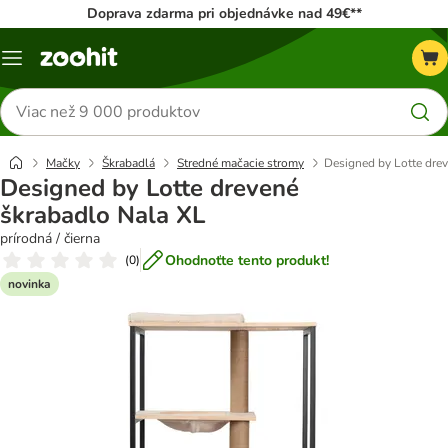
Doprava zdarma pri objednávke nad 49€**
Kategórie
Hľadať
produkty
Mačky
Škrabadlá
Stredné mačacie stromy
Designed by Lotte dre
Designed by Lotte drevené
škrabadlo Nala XL
prírodná / čierna
Ohodnoťte tento produkt!
(
0
)
novinka