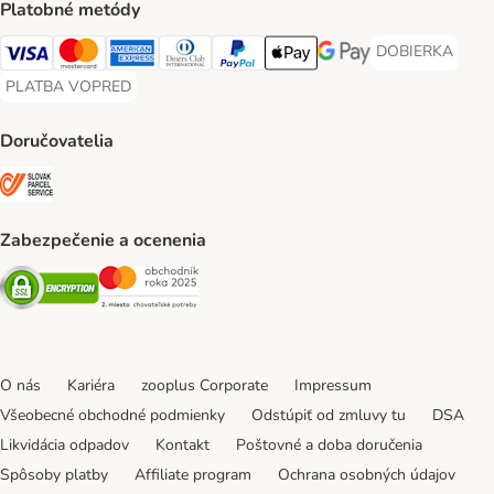
Platobné metódy
DOBIERKA
DOBIERKA Paym
Visa Payment Method
Mastercard Payment Method
American Express Payment Method
Diners Club Payment Method
PayPal Payment Method
Apple Pay Payment Method
Google Pay Payment Me
PLATBA VOPRED
PLATBA VOPRED Payment Method
Doručovatelia
SLOVAK PARCEL SERVICE Shipping Method
Zabezpečenie a ocenenia
Security
Security
O nás
Kariéra
zooplus Corporate
Impressum
Všeobecné obchodné podmienky
Odstúpiť od zmluvy tu
DSA
Likvidácia odpadov
Kontakt
Poštovné a doba doručenia
Spôsoby platby
Affiliate program
Ochrana osobných údajov