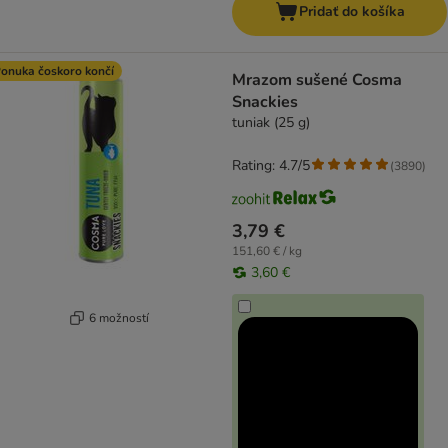
Pridať do košíka
onuka čoskoro končí
Mrazom sušené Cosma
Snackies
tuniak (25 g)
Rating: 4.7/5
(
3890
)
3,79 €
151,60 € / kg
3,60 €
6 možností