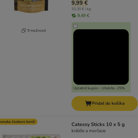
9,99 €
33,30 € / kg
9,49 €
9 možností
Uplatniť kupón - Ušetríte -25%
Pridať do košíka
onuka čoskoro končí
Catessy Sticks 10 x 5 g
králičie a morčacie