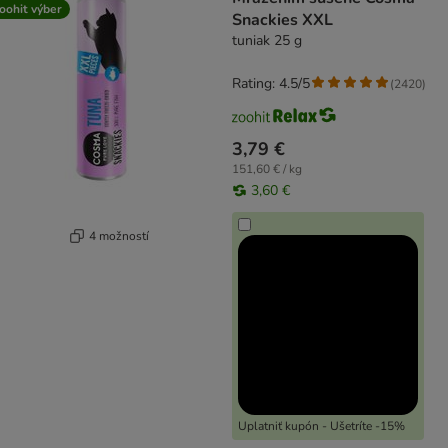
oohit výber
Snackies XXL
tuniak 25 g
Rating: 4.5/5
(
2420
)
3,79 €
151,60 € / kg
3,60 €
4 možností
Uplatniť kupón - Ušetríte -15%