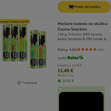
Pridať do košíka
onuka čoskoro končí
Miešané balenie na skúšku:
Cosma Snackies
116 g, 5 druhov (MIX kuracie,
kačica, hovädzie & MIX tuniak &
losos)
Rating: 4.6/5
(
483
)
jednotlivo
13,48 €
11,49 €
99,05 € / kg
10,92 €
7 možností