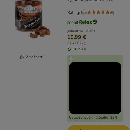
výhodné balenie: 3 x 45 g
Rating: 5/5
(
5
)
jednotlivo
12,87 €
10,99 €
81,41 € / kg
10,44 €
2 možností
Uplatniť kupón - Ušetríte -25%