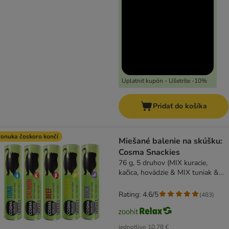
Uplatniť kupón - Ušetríte -10%
Pridať do košíka
onuka čoskoro končí
Miešané balenie na skúšku:
Cosma Snackies
76 g, 5 druhov (MIX kuracie,
kačica, hovädzie & MIX tuniak &
losos)
Rating: 4.6/5
(
483
)
jednotlivo
10,78 €