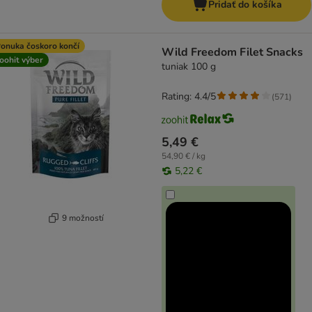
Pridať do košíka
onuka čoskoro končí
Wild Freedom Filet Snacks
oohit výber
tuniak 100 g
Rating: 4.4/5
(
571
)
5,49 €
54,90 € / kg
5,22 €
9 možností