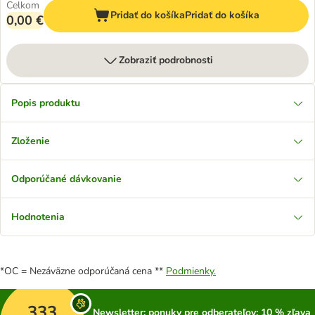
Celkom
Pridať do košíka
Pridať do košíka
0,00 €
Zobraziť podrobnosti
Popis produktu
Zloženie
Odporúčané dávkovanie
Hodnotenia
*OC = Nezáväzne odporúčaná cena **
Podmienky.
333
Newsletter: ponuky pre odberateľov; 10 % zľava