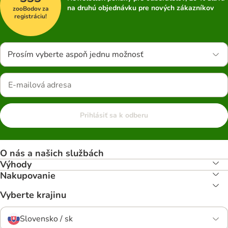
na druhú objednávku pre nových zákazníkov
zooBodov za
registráciu!
Prosím vyberte aspoň jednu možnosť
Prihlásiť sa k odberu
O nás a našich službách
Výhody
Nakupovanie
Vyberte krajinu
Slovensko / sk