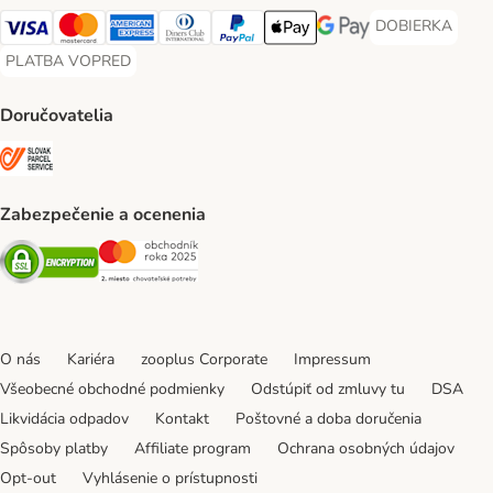
DOBIERKA
DOBIERKA Paym
Visa Payment Method
Mastercard Payment Method
American Express Payment Method
Diners Club Payment Method
PayPal Payment Method
Apple Pay Payment Method
Google Pay Payment Me
PLATBA VOPRED
PLATBA VOPRED Payment Method
Doručovatelia
SLOVAK PARCEL SERVICE Shipping Method
Zabezpečenie a ocenenia
Security
Security
O nás
Kariéra
zooplus Corporate
Impressum
Všeobecné obchodné podmienky
Odstúpiť od zmluvy tu
DSA
Likvidácia odpadov
Kontakt
Poštovné a doba doručenia
Spôsoby platby
Affiliate program
Ochrana osobných údajov
Opt-out
Vyhlásenie o prístupnosti