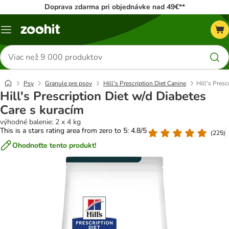
Doprava zdarma pri objednávke nad 49€**
Kategórie
Hľadať
produkty
Psy
Granule pre psov
Hill's Prescription Diet Canine
Hill's Presc
Hill's Prescription Diet w/d Diabetes
Care s kuracím
výhodné balenie: 2 x 4 kg
This is a stars rating area from zero to 5: 4.8/5
(
225
)
Ohodnoťte tento produkt!