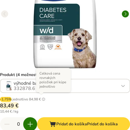
Celková cena
Produkt (4 možností)
rovnakých
položiek pri kúpe
výhodné balenie: 2 x 4 kg
jednotlivo
332878.6
-1.75%
jednotlivo
84,98 €
83,49 €
10,44 € / kg
Pridať do košíka
Pridať do košíka