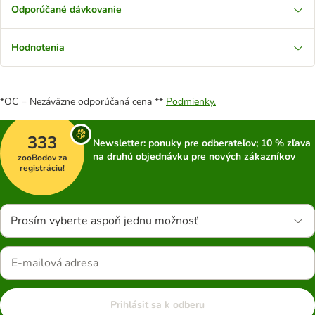
Odporúčané dávkovanie
Hodnotenia
*OC = Nezáväzne odporúčaná cena **
Podmienky.
333
Newsletter: ponuky pre odberateľov; 10 % zľava
na druhú objednávku pre nových zákazníkov
zooBodov za
registráciu!
Prosím vyberte aspoň jednu možnosť
Prihlásiť sa k odberu