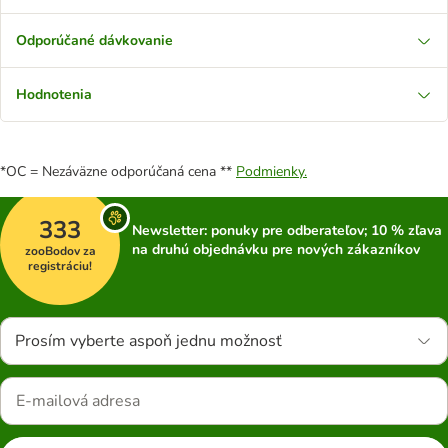
Odporúčané dávkovanie
Hodnotenia
*OC = Nezáväzne odporúčaná cena **
Podmienky.
333
Newsletter: ponuky pre odberateľov; 10 % zľava
na druhú objednávku pre nových zákazníkov
zooBodov za
registráciu!
Prosím vyberte aspoň jednu možnosť