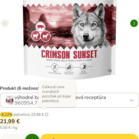
Celková cena
Produkt (6 možností)
rovnakých
položiek pri kúpe
výhodné balenie: 4 x 1 kg nová receptúra
jednotlivo
960954.7
-8.22%
jednotlivo
23,96 €
21,99 €
5,50 € / kg