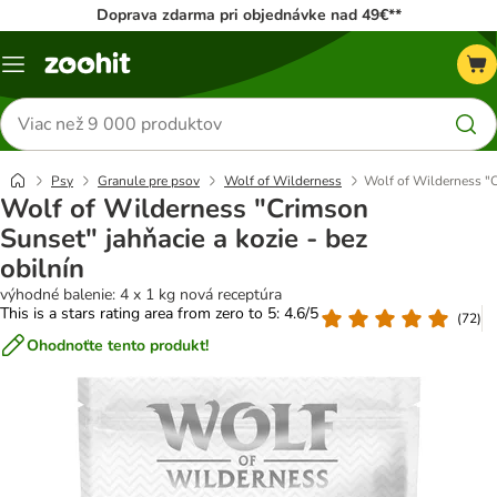
Doprava zdarma pri objednávke nad 49€**
Kategórie
Hľadať
produkty
Psy
Granule pre psov
Wolf of Wilderness
Wolf of Wilderness "C
Wolf of Wilderness "Crimson
Sunset" jahňacie a kozie - bez
obilnín
výhodné balenie: 4 x 1 kg nová receptúra
This is a stars rating area from zero to 5: 4.6/5
(
72
)
Ohodnoťte tento produkt!