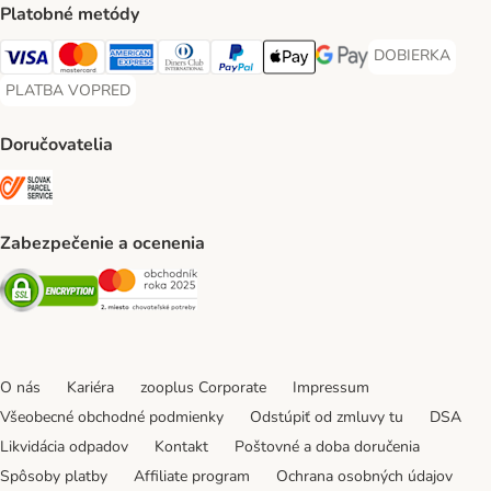
Platobné metódy
DOBIERKA
DOBIERKA Paym
Visa Payment Method
Mastercard Payment Method
American Express Payment Method
Diners Club Payment Method
PayPal Payment Method
Apple Pay Payment Method
Google Pay Payment Me
PLATBA VOPRED
PLATBA VOPRED Payment Method
Doručovatelia
SLOVAK PARCEL SERVICE Shipping Method
Zabezpečenie a ocenenia
Security
Security
O nás
Kariéra
zooplus Corporate
Impressum
Všeobecné obchodné podmienky
Odstúpiť od zmluvy tu
DSA
Likvidácia odpadov
Kontakt
Poštovné a doba doručenia
Spôsoby platby
Affiliate program
Ochrana osobných údajov