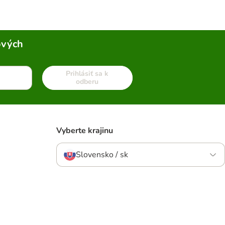
ových
Prihlásiť sa k
odberu
Vyberte krajinu
Slovensko / sk