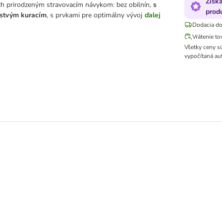
Získ
ch prirodzeným stravovacím návykom: bez obilnín,
s
produ
rstvým kuracím
, s prvkami pre optimálny vývoj
ďalej
Dodacia do
Vrátenie to
Všetky ceny s
vypočítaná au
tion” 6 x 400 g