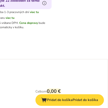
ajte 22 zooBodov za tento
kt.
ba 1-3 pracovných dní
viac tu
varu
viac tu
ú vrátane DPH
.
Cena dopravy
bude
tomaticky v košíku.
0,00 €
Celkom
Pridať do košíka
Pridať do košíka