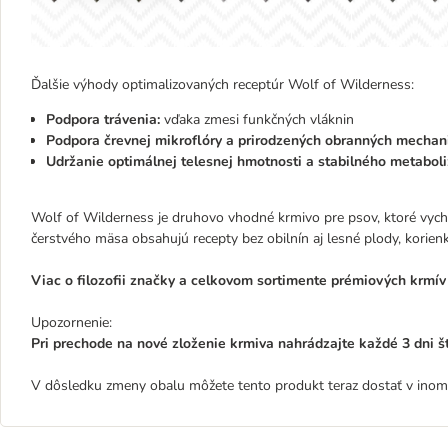
Ďalšie výhody optimalizovaných receptúr Wolf of Wilderness:
Podpora trávenia:
vďaka zmesi funkčných vláknin
Podpora črevnej mikroflóry a prirodzených obranných mechan
Udržanie optimálnej telesnej hmotnosti a stabilného metabol
Wolf of Wilderness je druhovo vhodné krmivo pre psov, ktoré vych
čerstvého mäsa obsahujú recepty bez obilnín aj lesné plody, korienk
Viac o filozofii značky a celkovom sortimente prémiových krmí
Upozornenie:
Pri prechode na nové zloženie krmiva nahrádzajte každé 3 dni š
V dôsledku zmeny obalu môžete tento produkt teraz dostať v inom f