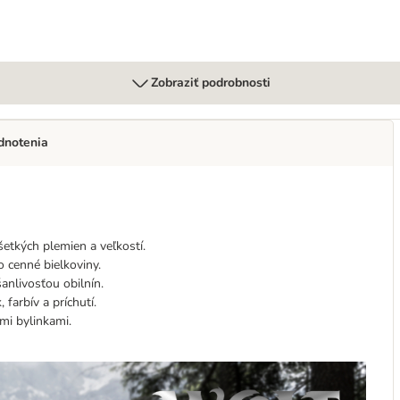
Zobraziť podrobnosti
dnotenia
šetkých plemien a veľkostí.
 cenné bielkoviny.
šanlivosťou obilnín.
farbív a príchutí.
mi bylinkami.