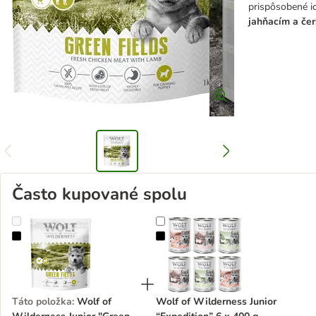
prispôsobené i
jahňacím a če
Často kupované spolu
Wolf of Wilderness Junior "Green Fields" jahňacie - bez obilnín
Wolf of Wilderness Junior “Expedi
Táto položka
:
Wolf of
Wolf of Wilderness Junior