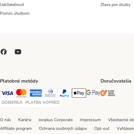
Udržateľnosť
Zľava pre útulky
Pomoc útulkom
Platobné metódy
Doručovatelia
SLOVAK P
Visa Payment Method
Mastercard Payment Method
American Express Payment Method
Diners Club Payment Method
PayPal Payment Method
Apple Pay Payment Method
Google Pay Payment Me
DOBIERKA
PLATBA VOPRED
DOBIERKA Payment Method
PLATBA VOPRED Payment Method
O nás
Kariéra
zooplus Corporate
Impressum
Všeobecné o
Affiliate program
Ochrana osobných údajov
Opt-out
Vyhláseni