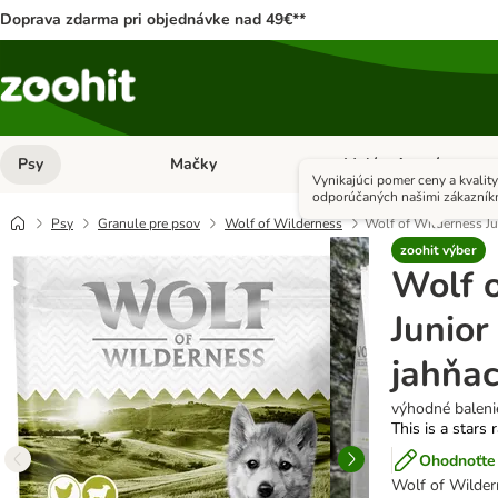
Doprava zdarma pri objednávke nad 49€**
Psy
Mačky
Malé zvieratá
Otvoriť menu: Psy
Otvoriť menu: Mačky
Vynikajúci pomer ceny a kvalit
odporúčaných našimi zákazník
Psy
Granule pre psov
Wolf of Wilderness
Wolf of Wilderness Jun
zoohit výber
Wolf 
Junior
jahňac
výhodné balenie
This is a stars 
Ohodnoťte 
Wolf of Wildern