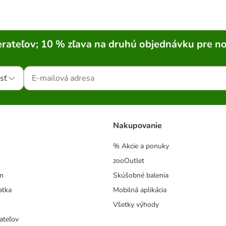
rateľov; 10 % zľava na druhú objednávku pre n
sť
Nakupovanie
% Akcie a ponuky
zooOutlet
m
Skúšobné balenia
atka
Mobilná aplikácia
Všetky výhody
ateľov