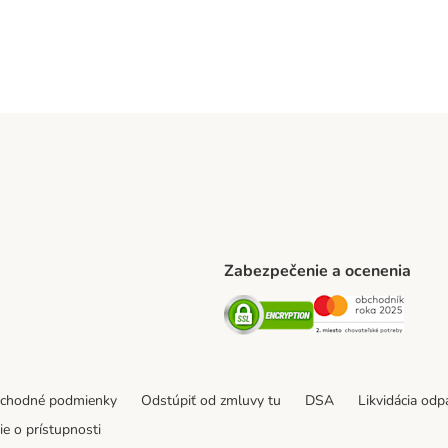
Zabezpečenie a ocenenia
ARCEL SERVICE Shipping Method
Security
Securit
thod
bchodné podmienky
Odstúpiť od zmluvy tu
DSA
Likvidácia od
e o prístupnosti