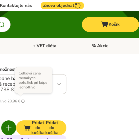
Kontaktujte nás
Znova objednať
Košík
+ VET diéta
% Akcie
Kone
Otvoriť menu: TOP značky
Otvoriť menu: + VET diéta
možností)
Celková cena
dné balenie: 4 x 1 kg
rovnakých
položiek pri kúpe
á receptúra
jednotlivo
738.8
livo
23,96 €
Pridať
Pridať
do
do
košíka
košíka