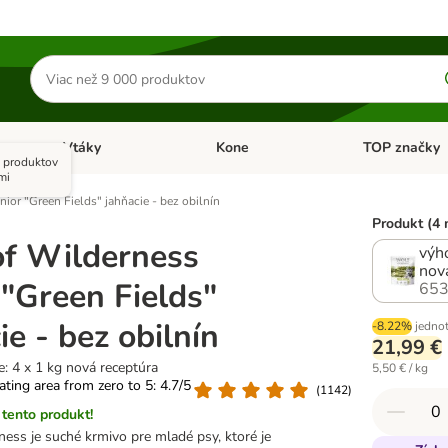
Hľadať
produkty
Vtáky
Kone
TOP značky
Otvoriť menu: Malé zvieratá
Otvoriť menu: Vtáky
Otvoriť menu: 
y produktov
mi
ior "Green Fields" jahňacie - bez obilnín
Produkt (4 
of Wilderness
výho
nov
 "Green Fields"
653
ie - bez obilnín
-8.22%
jednot
21,99 €
: 4 x 1 kg nová receptúra
5,50 € / kg
rating area from zero to 5: 4.7/5
(
1142
)
tento produkt!
ess je suché krmivo pre mladé psy, ktoré je