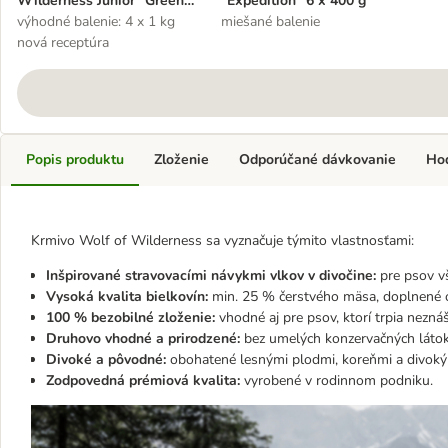
Wilderness Junior "Green
“Expedition” 6 x 400 g
Fields" jahňacie - bez
výhodné balenie: 4 x 1 kg
miešané balenie
obilnín
nová receptúra
Popis produktu
Zloženie
Odporúčané dávkovanie
Ho
Krmivo Wolf of Wilderness sa vyznačuje týmito vlastnosťami:
Inšpirované stravovacími návykmi vlkov v divočine:
pre psov v
Vysoká kvalita bielkovín:
min. 25 % čerstvého mäsa, doplnené o
100 % bezobilné zloženie:
vhodné aj pre psov, ktorí trpia nezná
Druhovo vhodné a prirodzené:
bez umelých konzervačných látok, 
Divoké a pôvodné:
obohatené lesnými plodmi, koreňmi a divoký
Zodpovedná prémiová kvalita:
vyrobené v rodinnom podniku.